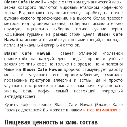
Blaser Cafe Hawaii
–
кофе с оттенком вулканической лавы,
зерна которого являются мировым эталоном кофейного
зерна. Выращивают эту великолепную арабику на почве
вулканического происхождения, на высоте более трёхсот
метров над уровнем океана, собирают исключительно
вручную, тщательно выбирая только лучшие зерна.
Кофейные гурманы из разных стран ценят
Blaser Cafe
Hawaii
за исключительный вкус с нотами специй, шоколада,
пепла и уникальный сигарный оттенок.
Blaser Cafe Hawaii
станет отличной «полезной
привычкой» на каждый день- ведь врачи и учёные
заявляют: пить кофе не только не вредно, но и полезно!
Чашечка
Blaser Cafe Hawaii
здорово стимулирует работу
мозга и улучшает его кровоснабжение, смягчает
протекание приступов аллергии и астмы, да и просто
улучшает настроение и помогает нам ярче чувствовать
жизнь, ведь кофе- самый настоящий природный
антидепрессант.
Купить кофе в зернах Blaser Cafe Hawaii (Блазер Кафе
Гаваи) с доставкой Вы можете в нашем
интернет-магазине
.
Пищевая ценность и хим. состав