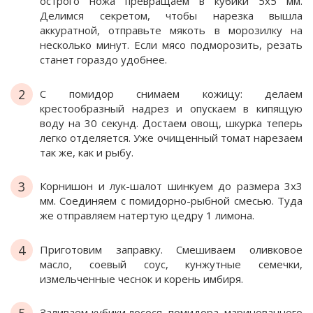
острого ножа превращаем в кубики 5х5 мм.
Делимся секретом, чтобы нарезка вышла
аккуратной, отправьте мякоть в морозилку на
несколько минут. Если мясо подморозить, резать
станет гораздо удобнее.
2
С помидор снимаем кожицу: делаем
крестообразный надрез и опускаем в кипящую
воду на 30 секунд. Достаем овощ, шкурка теперь
легко отделяется. Уже очищенный томат нарезаем
так же, как и рыбу.
3
Корнишон и лук-шалот шинкуем до размера 3х3
мм. Соединяем с помидорно-рыбной смесью. Туда
же отправляем натертую цедру 1 лимона.
4
Приготовим заправку. Смешиваем оливковое
масло, соевый соус, кунжутные семечки,
измельченные чеснок и корень имбиря.
Заливаем кубики лосося, помидора, маринованного