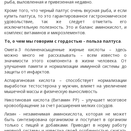
рыба, выловленная и привезенная недавно.
Кроме того, что черный палтус очень вкусная рыба, и если
купить палтуса, то это гарантированное гастрономическое
удовольствие, так же следует отметить его
исключительную полезность. Это и баланс аминокислот, и
комплекс витаминов и микроэлементов.
То, о чем мы говорим с гордостью - польза палтуса
.
Омега-3 полиненасыщенные жирные кислоты – здесь
можно много не рассказывать – всем известно о
значимости этого компонента в жизни человека. От
улучшения памяти и нормализации иммунной системы до
защиты от инфарктов.
Аспарагиновая кислота – способствует нормализации
выработки тестостерона у мужчин, влияет на увеличение
мышечной массы и физическую выносливость
Никотиновая кислота (Витамин РР) – улучшает мозговое
кровообращение за счет расширения мелких сосудов.
Лизин - незаменимая аминокислота, которая не может
быть синтезирована организмом и поступает в организм
только с пищей и добавками. Приводит в норму работу
нервной системы и известна своей особенностью сжигать