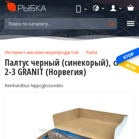
Интернет-магазин морепродуктов
Рыба
Палтус черный (синекорый), с/м
2-3 GRANIT (Норвегия)
Reinhardtius hippoglossoides