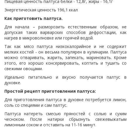
Пищевая ценность палтуса белки - 12,8г, жиры - 16,1г
Энергетическая ценность 196,1 ккал
Как приготовить палтуса.
Для начала – разморозить естественным образом, не
допуская таких варварских способов дефростации, как
нагрев в микроволновке или горячей водой.
Так как мясо палтуса низкокалорийное и не содержит
мелких костей - он весьма популярен в кулинарии. Палтуса
можно отваривать, жарить, запекать, мариновать. Кроме
этого, его хорошо консервировать, коптить и тушить со
свежими овощами.
Идеально питательно и вкусно получается палтус в
духовке.
Простой рецепт приготовления палтуса:
Для приготовления палтуса в духовке потребуется лимон,
соль со специями и сам палтус.
Палтуса натереть смесью пряностей с солью и сухим
чесноком. После натирки сбрызнуть свежевыжатым
лимонным соком и отставить на 11-16 минут.