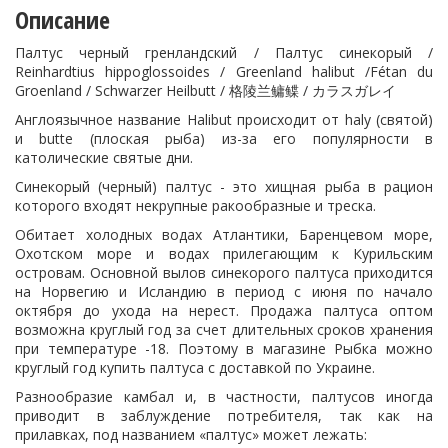
Описание
Палтус черный гренландский / Палтус синекорый /
Reinhardtius hippoglossoides / Greenland halibut /Fétan du
Groenland / Schwarzer Heilbutt / 格陵兰鳙鲽 / カラスガレイ
Англоязычное название Halibut происходит от haly (святой)
и butte (плоская рыба) из-за его популярности в
католические святые дни.
Синекорый (черный) палтус - это
хищная рыба в рацион
котор
о
го входят некрупные ракообразные и треска.
Обитает холодных водах Атлантики,
Баренцевом море,
Охотском море и водах прилегающим к Курильским
островам
. Основной вылов синекорого палтуса приходится
на Норвегию и Исландию в период
с июня по начало
октября до ухода на нерест. Продажа палтуса оптом
возможна круглый год за счет длительных сроков хранения
при температуре -18. Поэтому в магазине Рыбка можно
круглый год купить палтуса с доставкой по Украине.
Разнообразие камбал и, в частности, палтусов иногда
приводит в заблуждение потребителя, так как на
прилавках, под названием «палтус» может лежать: