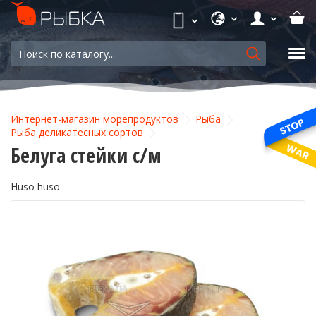
Интернет-магазин морепродуктов
Рыба
Рыба деликатесных сортов
Белуга стейки с/м
Huso huso