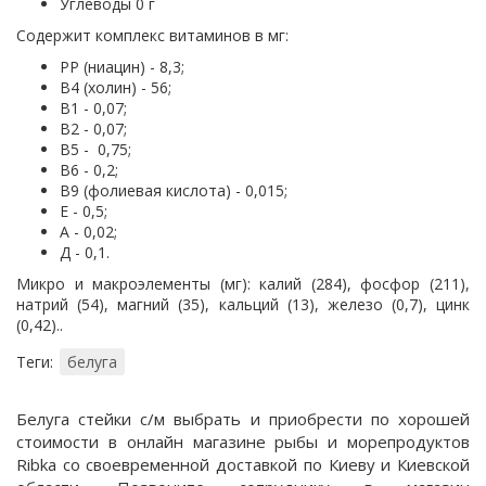
Углеводы 0 г
Содержит комплекс витаминов в мг:
РР (ниацин) - 8,3;
В4 (холин) - 56;
В1 - 0,07;
В2 - 0,07;
В5 - 0,75;
В6 - 0,2;
В9 (фолиевая кислота) - 0,015;
Е - 0,5;
А - 0,02;
Д - 0,1.
Микро и макроэлементы (мг): калий (284), фосфор (211),
натрий (54), магний (35), кальций (13), железо (0,7), цинк
(0,42)..
Теги:
белуга
Белуга стейки с/м выбрать и приобрести по хорошей
стоимости в онлайн магазине рыбы и морепродуктов
Ribka со своевременной доставкой по Киеву и Киевской