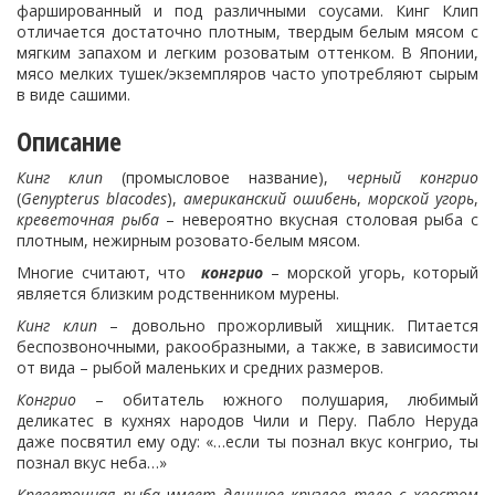
фаршированный и под различными соусами. Кинг Клип
отличается достаточно плотным, твердым белым мясом с
мягким запахом и легким розоватым оттенком. В Японии,
мясо мелких тушек/экземпляров часто употребляют сырым
в виде сашими.
Описание
Кинг клип
(промысловое название),
черный конгрио
(
Genypterus
blacodes
),
американский ошибень
,
морской угорь
,
креветочная рыба
– невероятно вкусная столовая рыба с
плотным, нежирным розовато-белым мясом.
Многие считают, что
конгрио
– морской угорь, который
является близким родственником мурены.
Кинг клип
– довольно прожорливый хищник. Питается
беспозвоночными, ракообразными, а также, в зависимости
от вида – рыбой маленьких и средних размеров.
Конгрио
– обитатель южного полушария, любимый
деликатес в кухнях народов Чили и Перу. Пабло Неруда
даже посвятил ему оду: «…если ты познал вкус конгрио, ты
познал вкус неба…»
Креветочная рыба
и
меет длинное круглое тело с хвостом