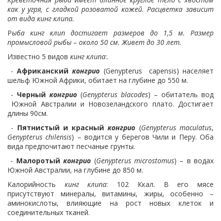
как у угря, с гладкой розоватой кожей. Расцветка зависит
от вида кинг клипа
.
Р
ыба
кинг клип
достигает размеров до 1,5 м. Размер
промысловой рыбы – около 50 см. Живет до 30 лет.
Известно 5 видов
кинг клипа
:.
-
Африканский
конгрио
(Genypterus capensis) населяет
шельф Южной Африки, обитает на глубине до 550 м.
-
Черный
конгрио
(
Genypterus
blacodes
) – обитатель вод
Южной Австралии и Новозеландского плато. Достигает
длины 90см.
-
Пятнистый и красный
конгрио
(
Genypterus
maculatus
,
Genypterus
chilensis
) – водится у берегов Чили и Перу. Оба
вида предпочитают песчаные грунты.
-
Малоротый
конгрио
(
Genypterus
microstomus
) – в водах
Южной Австралии, на глубине до 850 м.
Калорийность
кинг клипа
: 102 Ккал. В его мясе
присутствуют минералы, витамины, жиры, особенно –
аминокислоты, влияющие на рост новых клеток и
соединительных тканей.