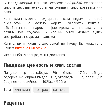
В народе
конгрио
называют
креветочной рыбой
, ее розовое
мясо в действительности напоминает мясо креветки или
рака.
Кинг клип можно подвергать всем видам тепловой
обработки. Ее можно жарить, запекать, коптить,
обрабатывать паром, фаршировать, подавать с
различными соусами. В Японии мясо мелких тушек
употребляют сырыми в сашими.
Купить
кинг клип
с доставкой по Киеву Вы можете в
нашем
интернет-магазине
.
Икра. Рыба. Морепродукты. Доставка.
Пищевая ценность и хим. состав
Пищевая ценность:Вода: 79г, белки: 17,0г, общее
содержание жира/липидов: 3,5г, углеводы: 0,0 г, зола: 0,9г.
Средняя калорийность: 102Ккал/100гр.
Теги:
кинг клип
конгрио
кингклип
Рецепты