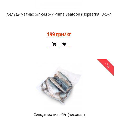
Сельдь матиас б/г с/м 5-7 Prima Seafood (Норвегия) 3х5кг
199 грн/кг
-7%
Сельдь матиас б/г (весовая)