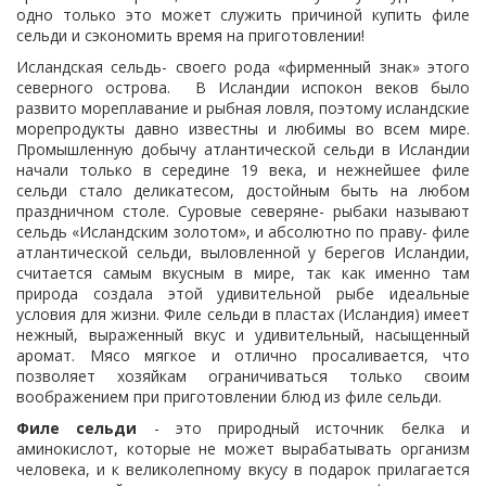
одно только это может служить причиной купить филе
сельди и сэкономить время на приготовлении!
Исландская сельдь- своего рода «фирменный знак» этого
северного острова. В Исландии испокон веков было
развито мореплавание и рыбная ловля, поэтому исландские
морепродукты давно известны и любимы во всем мире.
Промышленную добычу атлантической сельди в Исландии
начали только в середине 19 века, и нежнейшее филе
сельди стало деликатесом, достойным быть на любом
праздничном столе. Суровые северяне- рыбаки называют
сельдь «Исландским золотом», и абсолютно по праву- филе
атлантической сельди, выловленной у берегов Исландии,
считается самым вкусным в мире, так как именно там
природа создала этой удивительной рыбе идеальные
условия для жизни. Филе сельди в пластах (Исландия) имеет
нежный, выраженный вкус и удивительный, насыщенный
аромат. Мясо мягкое и отлично просаливается, что
позволяет хозяйкам ограничиваться только своим
воображением при приготовлении блюд из филе сельди.
Филе сельди
- это природный источник белка и
аминокислот, которые не может вырабатывать организм
человека, и к великолепному вкусу в подарок прилагается