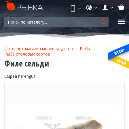
Интернет-магазин морепродуктов
Рыба
Рыба столовых сортов
Филе сельди
Clupea harengus