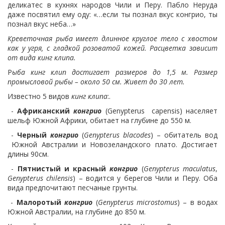
деликатес в кухнях народов Чили и Перу. Пабло Неруда
даже посвятил ему оду: «…если ты познал вкус конгрио, ты
познал вкус неба…»
Креветочная рыба
и
меет длинное круглое тело с хвостом
как у угря, с гладкой розоватой кожей. Расцветка зависит
от вида кинг клипа
.
Р
ыба
кинг клип
достигает размеров до 1,5 м. Размер
промысловой рыбы – около 50 см. Живет до 30 лет.
Известно 5 видов
кинг клипа
:.
-
Африканский
конгрио
(Genypterus capensis) населяет
шельф Южной Африки, обитает на глубине до 550 м.
-
Черный
конгрио
(
Genypterus
blacodes
) – обитатель вод
Южной Австралии и Новозеландского плато. Достигает
длины 90см.
-
Пятнистый и красный
конгрио
(
Genypterus
maculatus
,
Genypterus
chilensis
) – водится у берегов Чили и Перу. Оба
вида предпочитают песчаные грунты.
-
Малоротый
конгрио
(
Genypterus
microstomus
) – в водах
Южной Австралии, на глубине до 850 м.