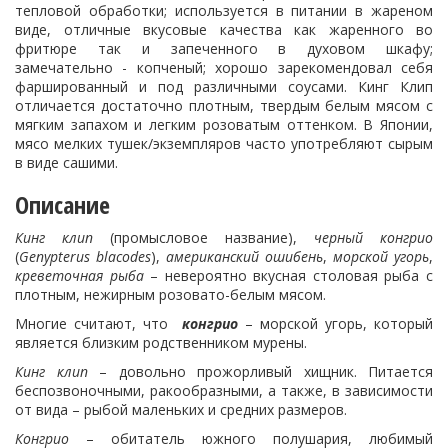
тепловой обработки; используется в питании в жареном
виде, отличные вкусовые качества как жаренного во
фритюре так и запеченного в духовом шкафу;
замечательно - копченый; хорошо зарекомендовал себя
фаршированный и под различными соусами. Кинг Клип
отличается достаточно плотным, твердым белым мясом с
мягким запахом и легким розоватым оттенком. В Японии,
мясо мелких тушек/экземпляров часто употребляют сырым
в виде сашими.
Описание
Кинг клип
(промысловое название),
черный конгрио
(
Genypterus
blacodes
),
американский ошибень
,
морской угорь
,
креветочная рыба
– невероятно вкусная столовая рыба с
плотным, нежирным розовато-белым мясом.
Многие считают, что
конгрио
– морской угорь, который
является близким родственником мурены.
Кинг клип
– довольно прожорливый хищник. Питается
беспозвоночными, ракообразными, а также, в зависимости
от вида – рыбой маленьких и средних размеров.
Конгрио
– обитатель южного полушария, любимый