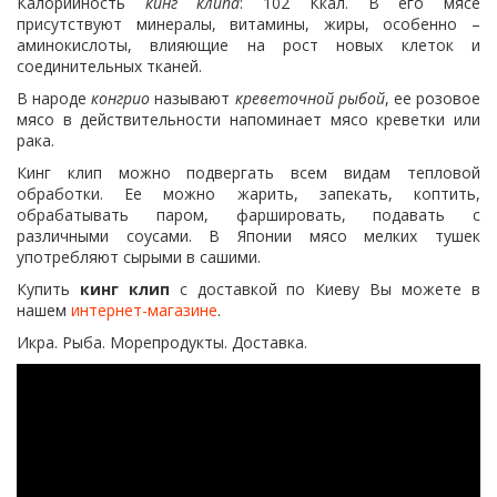
Калорийность
кинг клипа
: 102 Ккал. В его мясе
присутствуют минералы, витамины, жиры, особенно –
аминокислоты, влияющие на рост новых клеток и
соединительных тканей.
В народе
конгрио
называют
креветочной рыбой
, ее розовое
мясо в действительности напоминает мясо креветки или
рака.
Кинг клип можно подвергать всем видам тепловой
обработки. Ее можно жарить, запекать, коптить,
обрабатывать паром, фаршировать, подавать с
различными соусами. В Японии мясо мелких тушек
употребляют сырыми в сашими.
Купить
кинг клип
с доставкой по Киеву Вы можете в
нашем
интернет-магазине
.
Икра. Рыба. Морепродукты. Доставка.