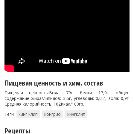
Пищевая ценность и хим. состав
Пищевая ценность:Вода: 79г, белки: 17,0г, общее
содержание жира/липидов: 3,5г, углеводы: 0,0 г, зола: 0,9г.
Средняя калорийность: 102Ккал/100гр.
Теги:
кинг клип
конгрио
кингклип
Рецепты