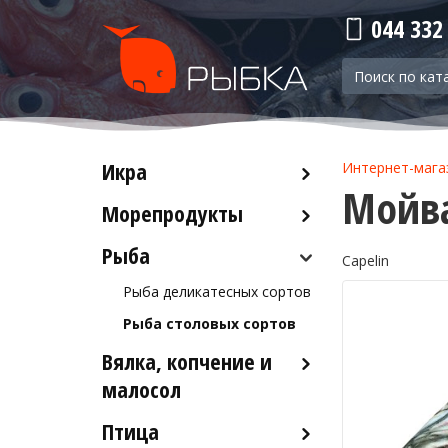
044 332
Икра
Интернет-мага
Мойва
Морепродукты
Красная икра
Черная икра
Рыба
Кальмары
Capelin
Прочая икра
Осьминоги
Рыба деликатесных сортов
Крабы
Рыба столовых сортов
Креветки
Вялка, копчение и
Лобстеры / Омары
малосол
Мидии
Птица
Икра вяленая
Морской коктейль