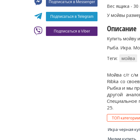
Подписаться в Messenger
Вино
Вес ящика - 30 
У мойвы размер
Кофе
Белое вино
Подписаться в Telegram
Красное вино
Blaser
Описание
Подписаться в Viber
Купить мойву 
Рыба. Икра. М
Теги:
мойва
Мойва с/г с/м
Ribka со сво
Рыбка и мы пр
другой анало
Специальное п
25.
ТОП категории
Икра черная ку
Мидии купить