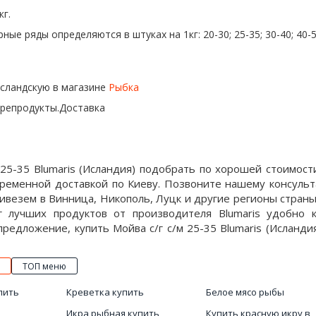
кг.
ные ряды определяются в штуках на 1кг: 20-30; 25-35; 30-40; 40
исландскую в магазине
Рыбка
орепродукты.Доставка
 25-35 Blumaris (Исландия) подобрать по хорошей стоимос
евременной доставкой по Киеву. Позвоните нашему консуль
ивезем в Винница, Никополь, Луцк и другие регионы страны
г лучших продуктов от производителя Blumaris удобно к
редложение, купить Мойва с/г с/м 25-35 Blumaris (Исландия)
ТОП меню
пить
Креветка купить
Белое мясо рыбы
Икра рыбная купить
Купить красную икру в