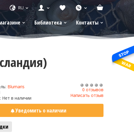
RU
магазине
Библиотека
Контакты
Исландия)
ель:
Blumaris
0 отзывов
1
Написать отзыв
: Нет в наличии
Уведомить о наличии
адки