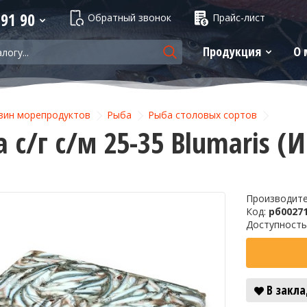
 91 90
Обратный звонок
Прайс-лист
Продукция
О 
зин морепродуктов
Рыба
Рыба столовых сортов
 с/г с/м 25-35 Blumaris (
Производит
Код:
рб0027
Доступность
В закл