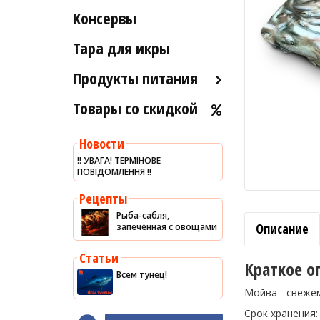
Рыба вяленая и сушеная
Консервы
Индейка
Морские ежи
Рыба слабосоленая
Мясо гребешка
Тара для икры
Рыба холодного и
Рапаны
горячего копчения
Продукты питания
Улитки
Товары со скидкой
Оливковое масло
Устрицы
Хумус
Другое
Новости
Уксус
‼️ УВАГА! ТЕРМІНОВЕ
ПОВІДОМЛЕННЯ ‼️
Сыры
Соусы
Рецепты
Рыба-сабля,
Сладости
Описание
запечённая с овощами
Рис
Статьи
Оливки
Краткое о
Всем тунец!
Мясные изделия
Мойва - свежем
Макароны
Срок хранения: