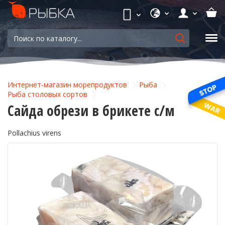
Интернет-магазин морепродуктов
Рыба
Рыба столовых сортов
Сайда обрези в брикете с/м
Pollachius virens