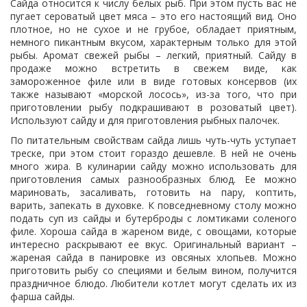
Сайда относится к числу белых рыб. При этом пусть вас не
пугает сероватый цвет мяса – это его настоящий вид. Оно
плотное, но не сухое и не грубое, обладает приятным,
немного пикантным вкусом, характерным только для этой
рыбы. Аромат свежей рыбы – легкий, приятный. Сайду в
продаже можно встретить в свежем виде, как
замороженное филе или в виде готовых консервов (их
также называют «морской лосось», из-за того, что при
приготовлении рыбу подкрашивают в розоватый цвет).
Используют сайду и для приготовления рыбных палочек.
По питательным свойствам сайда лишь чуть-чуть уступает
треске, при этом стоит гораздо дешевле. В ней не очень
много жира. В кулинарии сайду можно использовать для
приготовления самых разнообразных блюд. Ее можно
мариновать, засаливать, готовить на пару, коптить,
варить, запекать в духовке. К повседневному столу можно
подать суп из сайды и бутерброды с ломтиками соленого
филе. Хороша сайда в жареном виде, с овощами, которые
интересно раскрывают ее вкус. Оригинальный вариант –
жареная сайда в панировке из овсяных хлопьев. Можно
приготовить рыбу со специями и белым вином, получится
праздничное блюдо. Любители котлет могут сделать их из
фарша сайды.