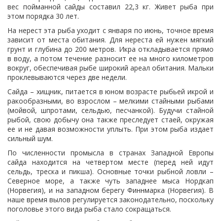
вес пойманной сайды составил 22,3 кг. Живет рыба при
этом порядка 30 лет.
На нерест эта рыба уходит с января по июнь, точное время
зависит от места обитания. Для нереста ей нужен мягкий
грунт и глубина до 200 метров. Икра откладывается прямо
в воду, а потом течение разносит ее на много километров
вокруг, обеспечивая рыбе широкий ареал обитания. Мальки
проклевываются через две недели.
Сайда – хищник, питается в юном возрасте рыбьей икрой и
ракообразными, во взрослом – мелкими стайными рыбами
(мойвой, шпротами, сельдью, песчанкой). Будучи стайной
рыбой, свою добычу она также преследует стаей, окружая
ее и не давая возможности уплыть. При этом рыба издает
сильный шум.
По численности промысла в странах Западной Европы
сайда находится на четвертом месте (перед ней идут
сельдь, треска и пикша). Основные точки рыбной ловли –
Северное море, а также чуть западнее мыса Нордкап
(Норвегия), и на западном берегу Финнмарка (Норвегия). В
наше время вылов регулируется законодательно, поскольку
поголовье этого вида рыба стало сокращаться.