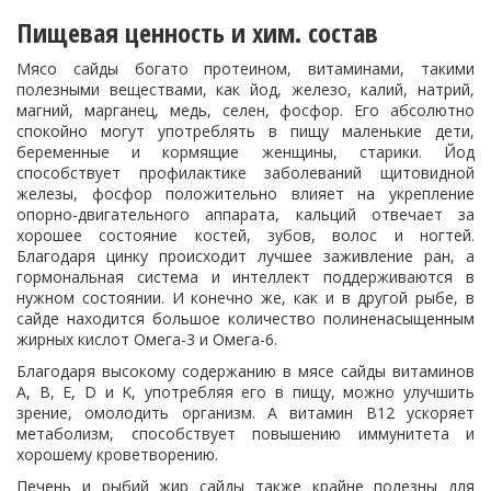
Пищевая ценность и хим. состав
Мясо сайды богато протеином, витаминами, такими
полезными веществами, как йод, железо, калий, натрий,
магний, марганец, медь, селен, фосфор. Его абсолютно
спокойно могут употреблять в пищу маленькие дети,
беременные и кормящие женщины, старики. Йод
способствует профилактике заболеваний щитовидной
железы, фосфор положительно влияет на укрепление
опорно-двигательного аппарата, кальций отвечает за
хорошее состояние костей, зубов, волос и ногтей.
Благодаря цинку происходит лучшее заживление ран, а
гормональная система и интеллект поддерживаются в
нужном состоянии. И конечно же, как и в другой рыбе, в
сайде находится большое количество полиненасыщенным
жирных кислот Омега-3 и Омега-6.
Благодаря высокому содержанию в мясе сайды витаминов
A, B, E, D и K, употребляя его в пищу, можно улучшить
зрение, омолодить организм. А витамин B12 ускоряет
метаболизм, способствует повышению иммунитета и
хорошему кроветворению.
Печень и рыбий жир сайды также крайне полезны для