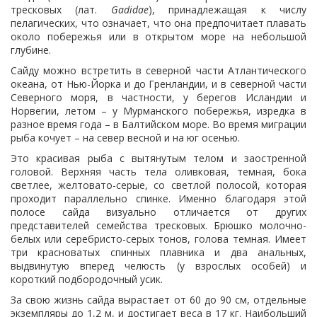
тресковых (лат.
Gadidae
), принадлежащая к числу
пелагических, что означает, что она предпочитает плавать
около побережья или в открытом море на небольшой
глубине.
Сайду можно встретить в северной части Атлантического
океана, от Нью-Йорка и до Гренландии, и в северной части
Северного моря, в частности, у берегов Исландии и
Норвегии, летом – у Мурманского побережья, изредка в
разное время года – в Балтийском море. Во время миграции
рыба кочует – на север весной и на юг осенью.
Это красивая рыба с вытянутым телом и заостренной
головой. Верхняя часть тела оливковая, темная, бока
светлее, желтовато-серые, со светлой полосой, которая
проходит параллельно спинке. Именно благодаря этой
полосе сайда визуально отличается от других
представителей семейства тресковых. Брюшко молочно-
белых или серебристо-серых тонов, голова темная. Имеет
три красноватых спинных плавника и два анальных,
выдвинутую вперед челюсть (у взрослых особей) и
короткий подбородочный усик.
За свою жизнь сайда вырастает от 60 до 90 см, отдельные
экземпляры до 1,2 м, и достигает веса в 17 кг. Наибольший