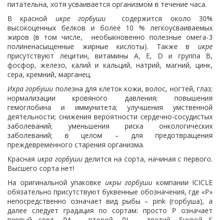
питательна, хотя усваивается организмом в течение часа.
В красной
икре горбуши
содержится около 30%
высокоценных белков и более 10 % легкоусваиваемых
жиров (в том числе, необыкновенно полезные омега-3
полиненасыщенные жирные кислоты). Также в
икре
присутствуют лецитин, витамины А, Е, D и группа В,
фосфор, железо, калий и кальций, натрий, магний, цинк,
сера, кремний, марганец.
Икра горбуши
полезна для клеток кожи, волос, ногтей, глаз;
нормализации кровяного давления; повышения
гемоглобина и иммунитета; улучшения умственной
деятельности; снижения вероятности сердечно-сосудистых
заболеваний; уменьшения риска онкологических
заболеваний; в целом – для предотвращения
преждевременного старения организма.
Красная
икра горбуши
делится на сорта, начиная с первого.
Высшего сорта нет!
На оригинальной упаковке
икры горбуши
компании ICICLE
обязательно присутствуют буквенные обозначения, где «Р»
непосредственно означает вид рыбы – pink (горбуша), а
далее следует градация по сортам: просто Р означает
первый сорт, РА – второй, РL – третий. Буквой S