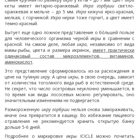
кеты имеет янтарно-оранжевый.
Икра горбуши
светло-
оранжевая и мельче – до 5 мм.
Икра
кижуча ярко-красная,
мелкая, с горчинкой.
Икра
нерки тоже горчит, а цвет имеет
темно-красный.
Бытует еще одно ложное представление о бóльшей пользе
для человеческого организма черной икры в сравнении с
красной. На самом деле, любая
икра
, независимо от вида
мамы-рыбы, цвета и размера икринок,
имеет практически
одинаковый состав микроэлементов, витаминов,
аминокислот
.
Это представление сформировалось из-за расхождения в
цене на ту/иную
икру
. А цена
икры
, в свою очередь, зависит
от количества того/иного вида рыб в естественной среде.
Не секрет, что число осетровых неуклонно уменьшается, в
то время как виды лососевых можно регулировать, оно
значительным изменениям не подвергается.
Размороженную
икру горбуши
нельзя снова замораживать,
иначе она превратится в кашицу. Во избежание пищевого
отравления не рекомендуется хранить открытую банку
дольше 5-6 дней.
Подробнее о маркировке икры ICICLE можно почитать