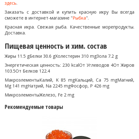
здесь
.
Заказать с доставкой и купить красную икру Вы всегда
сможете в интернет-магазине "
Рыбка
".
Красная икра. Свежая рыба. Качественные морепродукты.
Доставка.
Пищевая ценность и хим. состав
Жиры 11.5 gБелки 30.6 gХолестерин 310 mgЗола 7.2 g
Энергетическая ценность: 230 kcalОт Углеводов 4От Жиров
103.5От Белков 122.4
МакроэлементыКалий, K 85 mgКальций, Ca 75 mgМагний,
Mg 141 mgНатрий, Na 2245 mgФосфор, P 426 mg
МикроэлементыЖелезо, Fe 2 mg
Рекомендуемые товары