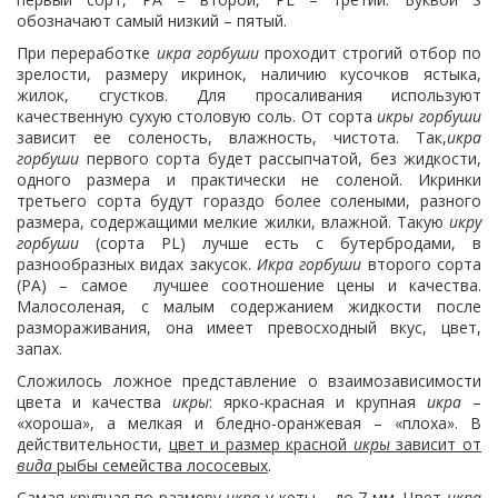
обозначают самый низкий – пятый.
При переработке
икра горбуши
проходит строгий отбор по
зрелости, размеру икринок, наличию кусочков ястыка,
жилок, сгустков. Для просаливания используют
качественную сухую столовую соль. От сорта
икры горбуши
зависит ее соленость, влажность, чистота. Так,
икра
горбуши
первого сорта будет рассыпчатой, без жидкости,
одного размера и практически не соленой. Икринки
третьего сорта будут гораздо более солеными, разного
размера, содержащими мелкие жилки, влажной. Такую
икру
горбуши
(сорта PL) лучше есть с бутербродами, в
разнообразных видах закусок.
Икра горбуши
второго сорта
(РА) – самое лучшее соотношение цены и качества.
Малосоленая, с малым содержанием жидкости после
размораживания, она имеет превосходный вкус, цвет,
запах.
Сложилось ложное представление о взаимозависимости
цвета и качества
икры
: ярко-красная и крупная
икра
–
«хороша», а мелкая и бледно-оранжевая – «плоха». В
действительности,
цвет и размер красной
икры
зависит от
вида
рыбы семейства лососевых
.
Самая крупная по размеру
икра
у кеты – до 7 мм. Цвет
икра