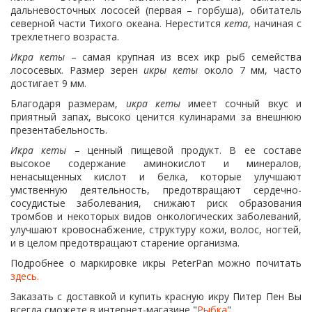
дальневосточных лососей (первая – горбуша), обитатель
северной части Тихого океана. Нерестится
кета
, начиная с
трехлетнего возраста.
Икра кеты
– самая крупная из всех икр рыб семейства
лососевых. Размер зерен
икры кеты
около 7 мм, часто
достигает 9 мм.
Благодаря размерам,
икра кеты
имеет сочный вкус и
приятный запах, высоко ценится кулинарами за внешнюю
презентабельность.
Икра кеты
– ценный пищевой продукт. В ее составе
высокое содержание аминокислот и минералов,
ненасыщенных кислот и белка, которые улучшают
умственную деятельность, предотвращают сердечно-
сосудистые заболевания, снижают риск образования
тромбов и некоторых видов онкологических заболеваний,
улучшают кровоснабжение, структуру кожи, волос, ногтей,
и в целом предотвращают старение организма.
Подробнее о маркировке икры PeterPan можно почитать
здесь.
Заказать с доставкой и купить красную икру Питер Пен Вы
всегда сможете в интернет-магазине "
Рыбка
".