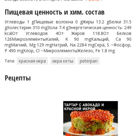
Пищевая ценность и хим. состав
Углеводы 1 gПищевые волокна 0 gЖиры 13.2 gБелки 31.5
gХолестерин 310 mgЗола 7.4 gЭнергетическая ценность: 249
kcalОт Углеводов 4От Жиров 118.8От Белков
126МакроэлементыКалий, K 90 mgКальций, Ca 90
mgМагний, Mg 129 mgНатрий, Na 2284 mgСера, S ~Фосфор,
P 490 mgХлор, Cl ~МикроэлементыЖелезо, Fe 1.8 mg
Теги:
красная икра
икра кеты
peterpan
Рецепты