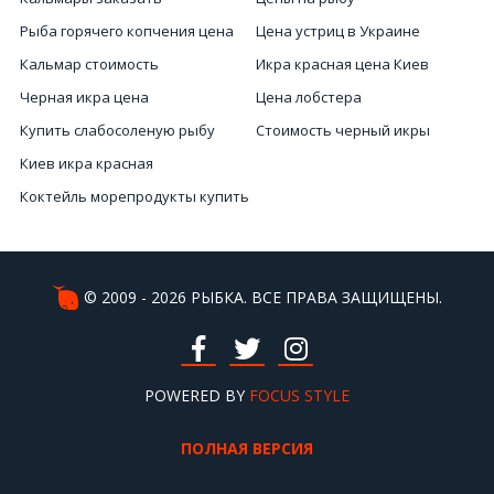
Рыба горячего копчения цена
Цена устриц в Украине
Кальмар стоимость
Икра красная цена Киев
Черная икра цена
Цена лобстера
Купить слабосоленую рыбу
Стоимость черный икры
Киев икра красная
Коктейль морепродукты купить
Кальмары Киев
Купить морской коктейль
Морской еж цена
© 2009 - 2026 РЫБКА. ВСЕ ПРАВА ЗАЩИЩЕНЫ.
Вяленая рыба цена
Икра интернет магазин
Купить улитку в Украине
POWERED BY
FOCUS STYLE
ПОЛНАЯ ВЕРСИЯ