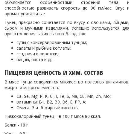
объясняется особенностями строения тела и
способностью развивать скорость до 90 км/час. Вкус и
аромат уникальные.
Тунец прекрасно сочетается по вкусу с овощами, яйцами,
сыром и мучными изделиями. Успешно используется для
приготовления таких сытных блюд, как:
супы с консервированным тунцом;
салаты и рыбные котлеты;
сэндвичи и пирожки;
пиццы, паста и др.
Пищевая ценность и хим. состав
В мясе тунца содержится множество полезных витаминов,
микро- и макроэлементов:
Ca, Se, Mg, P, K, Cl, I, Fe, S, Na, Cu, Mn, Zn, Mo;
витамины: В1, В2, В9, В6, Е, РР, А;
Омега -3 и -6 жирные кислоты.
Низкокалорийный тунец – в 100 г мяса 80 ккал.
Белки - 18 г
Жиры - 0,5 г