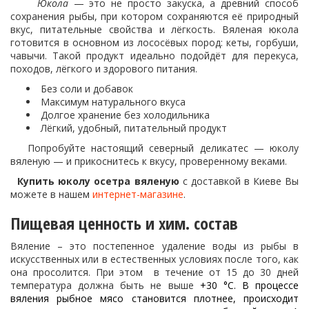
Юкола
— это не просто закуска, а древний способ
сохранения рыбы, при котором сохраняются её природный
вкус, питательные свойства и лёгкость. Вяленая юкола
готовится в основном из лососёвых пород: кеты, горбуши,
чавычи. Такой продукт идеально подойдёт для перекуса,
походов, лёгкого и здорового питания.
Без соли и добавок
Максимум натурального вкуса
Долгое хранение без холодильника
Лёгкий, удобный, питательный продукт
Попробуйте настоящий северный деликатес — юколу
вяленую — и прикоснитесь к вкусу, проверенному веками.
Купить юколу осетра вяленую
с доставкой в Киеве Вы
можете в нашем
интернет-магазине
.
Пищевая ценность и хим. состав
Вяление – это постепенное удаление воды из рыбы в
искусственных или в естественных условиях после того, как
она просолится. При этом в течение от 15 до 30 дней
температура должна быть не выше
+30 °C. В процессе
вяления рыбное мясо становится плотнее, происходит