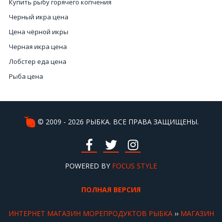
Купить рыбу горячего копчения
Черный икра цена
Цена чёрной икры
Черная икра цена
Лобстер еда цена
Рыба цена
Коктейль морепродуктов
Рыба вяленая
Цена лобстера в Украине
© 2009 - 2026 РЫБКА. ВСЕ ПРАВА ЗАЩИЩЕНЫ.
Интернет магазин рыбный
Морепродукты купить онлайн
Цена морепродуктов
POWERED BY
FOCUS STYLE
Чёрную икру купить
ПОЛНАЯ ВЕРСИЯ
Морской еж Киев
Цена икра красная
ИНТЕРНЕТ МАГАЗИН МОРЕПРОДУКТОВ РЫБКА
››
МАГАЗИН