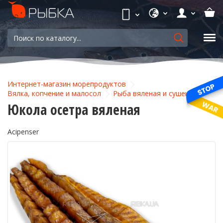
Интернет-магазин морепродуктов
Вялка, копчение и малосол
Рыба вяленая и сушеная
Юкола осетра вяленая
Acipenser