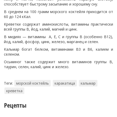
способствует быстрому засыпанию и хорошему сну.
В среднем на 100 грамм морского коктейля приходится от
60 до 124 кКал.
Креветки содержат аминокислоты, витамины практически
всей группы В, йод, калий, магний и цинк.
В мидиях — витамины A, E, C и группы B (особенно В12),
йод, калий, фосфор, цинк, железо, марганец и селен.
Кальмар богат белком, витаминами В3 и В6, калием и
селеном.
Осьминог также содержит много витаминов группы В,
таурин, селен, калий, цинк и железо.
Теги:
морской коктейль
каракатица
кальмар
креветка
Рецепты