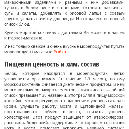
макаронными изделиями и разными к ним добавками,
тушить в белом вине и с овощами, готовить различные
супы и салаты, добавлять к рисовой лапше с соевым
соусом, делать начинку для пиццы. И это далеко не полный
список блюд.
Купить морской коктейль с доставкой Вы можете в нашем
интернет-магазине.
У нас только свежие и очень вкусные морепродукты! Купить
морепродукты магазине
Рыбка
.
Пищевая ценность и хим. состав
Белок, которые находится в морепродуктах, легко
усваивается организмом (в течение 2-3 часов), потому
морской коктейль считается диетическим продуктом. В нем
много витаминов, микроэлементов, аминокислот — общий
список превышает 30 названий. Употребляя в пищу морской
коктейль, можно регулировать давление и уровень сахара в
крови, улучшать работу мозга и щитовидной железы,
восстанавливать обмен веществ, снизить уровень
холестерина. Этот продукт защищает от атеросклероза,
раковых заболеваний, поддерживает в хорошем состоянии
кожу и ногти, помогает успокоить нервную систему,