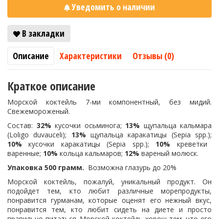
Уведомить о наличии
В закладки
Описание
Характеристики
Отзывы (0)
Краткое описание
Морской коктейль 7-ми компонентный, без мидий.
Свежемороженый.
Состав:
32%
кусочки осьминога;
13%
щупальца кальмара
(Loligo duvauceli);
13%
щупальца каракатицы (Sepia spp.);
10%
кусочки каракатицы (Sepia spp.);
10%
креветки
варенные;
10%
кольца кальмаров;
12%
вареный молюск.
Упаковка 500 грамм.
Возможна глазурь до 20%
Морской коктейль, пожалуй, уникальный продукт. Он
подойдет тем, кто любит различные морепродукты,
понравится гурманам, которые оценят его нежный вкус,
понравится тем, кто любит сидеть на диете и просто
правильно питаться. Морской коктейль хорош тем, что его