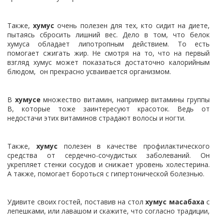
Также,
хумус
очень полезен для тех, кто сидит на диете,
пытаясь сбросить лишний вес. Дело в том, что белок
хумуса обладает липотропным действием. То есть
помогает сжигать жир. Не смотря на то, что на первый
взгляд хумус может показаться достаточно калорийным
блюдом, он прекрасно усваивается организмом.
В
хумусе
множество витамин, например витамины группы
В, которые тоже заинтересуют красоток. Ведь от
недостачи этих витаминов страдают волосы и ногти.
Также,
хумус
полезен в качестве профилактического
средства от сердечно-сочудистых заболеваний. Он
укрепляет стенки сосудов и снижает уровень холестерина.
А также, помогает бороться с гипертонической болезнью.
Удивите своих гостей, поставив на стол
хумус масабаха
с
лепешками, или лавашом и скажите, что согласно традиции,