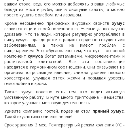
вашем столе, ведь его можно добавлять в ваши любимые
блюда из мяса и рыбы, или в овощные салаты, а можно
просто кушать с хлебом, или лавашом.
Кроме несомненно прекрасных вкусовых свойств
хумус
славится еще и своей полезностью. Ученые давно научно
доказали, что те люди, которые регулярно употребляют в
пищу хумус, гораздо реже страдают сердечно-сосудистыми
заболеваниями, а также не имеют проблем с
пищеварением. Это обусловлено тем, что нут – основной
компонент
хумуса
богат витаминами, микроэлементами и
растительной клетчаткой. Все эти составляющие
находятся в гармоничном соотношении. Они оказывают на
организм потрясающее влияние, снижая уровень плохого
холестерина, улучшая отток желчи и повышая уровень
гемоглобина в крови.
Также, хумус полезно есть тем, кто ведет активную
умственную работу. В нуте много триптофана – вещества,
которое улучшает мозговую деятельность.
Удивите компанию гостей, подав на стол
пряный хумус
.
Такой вкуснятины они еще не ели!
Срок хранения 3 мес. Температурный режим хранения 0ºС -