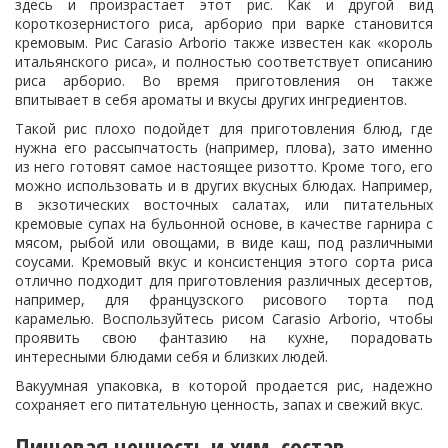
здесь и произрастает этот рис. Как и другой вид
короткозернистого риса, арборио при варке становится
кремовым. Рис Carasio Arborio также известен как «король
итальянского риса», и полностью соответствует описанию
риса арборио. Во время приготовления он также
впитывает в себя ароматы и вкусы других ингредиентов.
Такой рис плохо подойдет для приготовления блюд, где
нужна его рассыпчатость (например, плова), зато именно
из него готовят самое настоящее ризотто. Кроме того, его
можно использовать и в других вкусных блюдах. Например,
в экзотических восточных салатах, или питательных
кремовые супах на бульонной основе, в качестве гарнира с
мясом, рыбой или овощами, в виде каш, под различными
соусами. Кремовый вкус и консистенция этого сорта риса
отлично подходит для приготовления различных десертов,
например, для французского рисового торта под
карамелью. Воспользуйтесь рисом Carasio Arborio, чтобы
проявить свою фантазию на кухне, порадовать
интересными блюдами себя и близких людей.
Вакуумная упаковка, в которой продается рис, надежно
сохраняет его питательную ценность, запах и свежий вкус.
Пищевая ценность и хим. состав