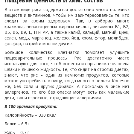
В этом виде риса содержится достаточно много полезных
веществ и витаминов, чтобы им заинтересовались те, кто
следит за своим здоровьем. Так, в арборио много
крахмала, ненасыщенных жирных кислот, витамины В1, В2,
В5, В6, В9, Е, Н и РР, а также калий, кальций, магний, цинк,
селен, медь, марганец, железо, йод, хром, фтор, молибден,
фосфор, натрий и многие другие.
Большое количество клетчатки помогает улучшить
пищеварительные процессы. Рис достаточно часто
используют для того, чтоб вывести из организма человека
шлаки и лишнюю жидкость. Те, кто сидит на строгих диетах,
знают, что рис – один из немногих продуктов, которые
можно употреблять в пищу, когда многого нельзя. Конечно
же, без соли и других добавок. А поскольку в рисе нет
аллергенов, то его без опаски могут есть как маленькие
дети, так и взрослые, страдающие аллергиями.
В 100 граммах продукта:
Калорийность – 330 кКал
Белки – 6,5 г
Жиры – 0,7 г