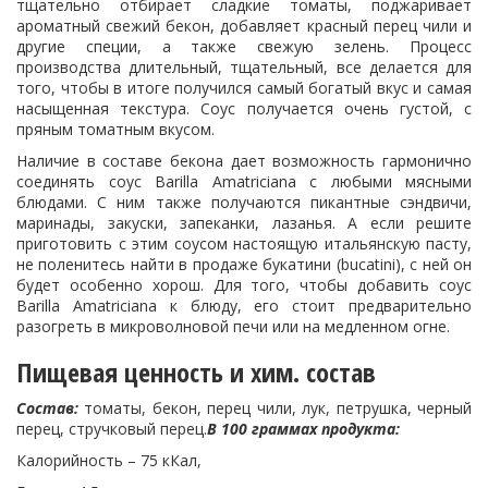
тщательно отбирает сладкие томаты, поджаривает
ароматный свежий бекон, добавляет красный перец чили и
другие специи, а также свежую зелень. Процесс
производства длительный, тщательный, все делается для
того, чтобы в итоге получился самый богатый вкус и самая
насыщенная текстура. Соус получается очень густой, с
пряным томатным вкусом.
Наличие в составе бекона дает возможность гармонично
соединять соус Barilla Amatriciana с любыми мясными
блюдами. С ним также получаются пикантные сэндвичи,
маринады, закуски, запеканки, лазанья. А если решите
приготовить с этим соусом настоящую итальянскую пасту,
не поленитесь найти в продаже букатини (bucatini), с ней он
будет особенно хорош. Для того, чтобы добавить соус
Barilla Amatriciana к блюду, его стоит предварительно
разогреть в микроволновой печи или на медленном огне.
Пищевая ценность и хим. состав
Состав:
томаты, бекон, перец чили, лук, петрушка, черный
перец, стручковый перец.
В 100 граммах продукта:
Калорийность – 75 кКал,