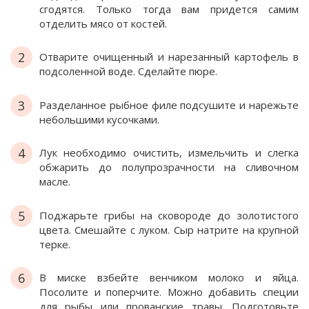
сгодятся. Только тогда вам придется самим
отделить мясо от костей.
2
Отварите очищенный и нарезанный картофель в
подсоленной воде. Сделайте пюре.
3
Разделанное рыбное филе подсушите и нарежьте
небольшими кусочками.
4
Лук необходимо очистить, измельчить и слегка
обжарить до полупрозрачности на сливочном
масле.
5
Поджарьте грибы на сковороде до золотистого
цвета. Смешайте с луком. Сыр натрите на крупной
терке.
6
В миске взбейте венчиком молоко и яйца.
Посолите и поперчите. Можно добавить специи
для рыбы или прованские травы. Подготовьте