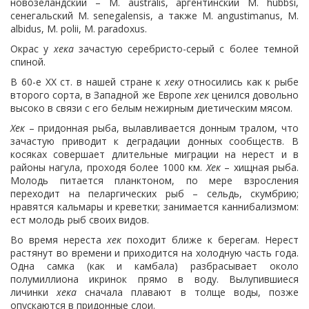
новозеландский – M. australis, аргентинский M. hubbsi,
сенегальский M. senegalensis, а также M. angustimanus, M.
albidus, M. polii, M. paradoxus.
Окрас у
хека
зачастую серебристо-серый с более темной
спиной.
В 60-е ХХ ст. в нашей стране к
хеку
относились как к рыбе
второго сорта, в Западной же Европе
хек
ценился довольно
высоко в связи с его белым нежирным диетическим мясом.
Хек
– придонная рыба, вылавливается донным тралом, что
зачастую приводит к деградации донных сообществ. В
косяках совершает длительные миграции на нерест и в
районы нагула, проходя более 1000 км.
Хек
– хищная рыба.
Молодь питается планктоном, по мере взросления
переходит на пеларгических рыб – сельдь, скумбрию;
нравятся кальмары и креветки; занимается каннибализмом:
ест молодь рыб своих видов.
Во время нереста
хек
походит ближе к берегам. Нерест
растянут во времени и приходится на холодную часть года.
Одна самка (как и камбала) разбрасывает около
полумиллиона икринок прямо в воду. Вылупившиеся
личинки
хека
сначала плавают в толще воды, позже
опускаются в придонные слои.