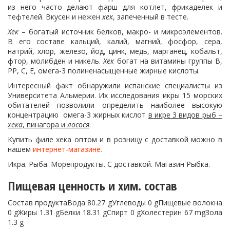
из него часто делают фарш для котлет, фрикаделек и
тефтелей. Вкусен и нежен
хек
, запеченный в тесте.
Хек
– богатый источник белков, макро- и микроэлементов.
В его составе кальций, калий, магний, фосфор, сера,
натрий, хлор, железо, йод, цинк, медь, марганец, кобальт,
фтор, молибден и никель.
Хек
богат на витамины группы В,
РР, С, Е, омега-3 полиненасыщенные жирные кислоты.
Интересный факт обнаружили испанские специалисты из
Университета Альмерии. Их исследования икры 15 морских
обитателей позволили определить наиболее высокую
концентрацию омега-3 жирных кислот
в икре 3 видов рыб –
хека
, пинагора и
лосося
.
Купить филе хека оптом и в розницу с доставкой можно в
нашем
интернет-магазине.
Икра. Рыба. Морепродукты. С доставкой. Магазин Рыбка.
Пищевая ценность и хим. состав
Состав продуктаВода 80.27 gУглеводы 0 gПищевые волокна
0 gЖиры 1.31 gБелки 18.31 gСпирт 0 gХолестерин 67 mgЗола
1.3 g