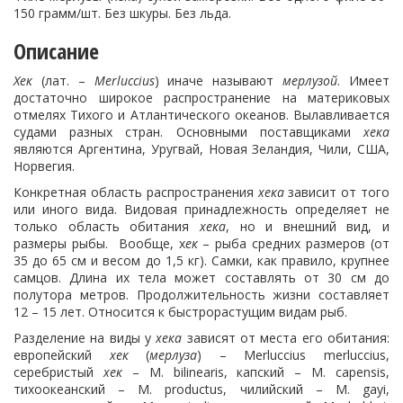
150 грамм/шт. Без шкуры. Без льда.
Описание
Хек
(лат. –
Merluccius
) иначе называют
мерлузой
. Имеет
достаточно широкое распространение на материковых
отмелях Тихого и Атлантического океанов. Вылавливается
судами разных стран. Основными поставщиками
хека
являются Аргентина, Уругвай, Новая Зеландия, Чили, США,
Норвегия.
Конкретная область распространения
хека
зависит от того
или иного вида. Видовая принадлежность определяет не
только область обитания
хека
, но и внешний вид, и
размеры рыбы. Вообще, х
ек
– рыба средних размеров (от
35 до 65 см и весом до 1,5 кг). Самки, как правило, крупнее
самцов. Длина их тела может составлять от 30 см до
полутора метров. Продолжительность жизни составляет
12 – 15 лет. Относится к быстрорастущим видам рыб.
Разделение на виды у
хека
зависят от места его обитания:
европейский
хек
(
мерлуза
) – Merluccius merluccius,
серебристый
хек
– M. bilinearis, капский – M. capensis,
тихоокеанский – M. productus, чилийский – M. gayi,