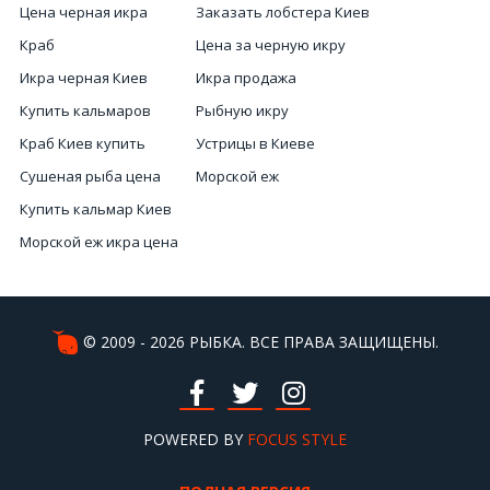
Цена черная икра
Заказать лобстера Киев
Краб
Цена за черную икру
Икра черная Киев
Икра продажа
Купить кальмаров
Рыбную икру
Краб Киев купить
Устрицы в Киеве
Сушеная рыба цена
Морской еж
Купить кальмар Киев
Морской еж икра цена
Заказать икру красную
Красная икра купить
Купить гребешки
© 2009 - 2026 РЫБКА. ВСЕ ПРАВА ЗАЩИЩЕНЫ.
Цена икра черная
Красная икра заказать
Купить рапаны Киев
POWERED BY
FOCUS STYLE