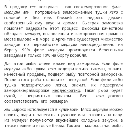
В продажу
хек
поступает как свежемороженое филе
мерлузы
или потрошеные замороженные тушки
хека
с
головой и без нее. Свежий
хек
недолго держит
свойственный ему вкус и аромат. Быстрая заморозка
помогает задержать этот процесс. Высоким качеством
обладает
мерлуза
, выловленная и замороженная прямо в
месте вылова – в море. В Аргентине существует множество
заводов по переработке
мерлузы
непосредственно на
берегу. 90% филе
мерлузы
производится береговыми
заводами и только 10% на борту корабля.
Для этой рыбы очень важен вид заморозки. Если филе
мерлузы
либо тушка
хека
подозрительно тяжелы, значит,
нечестный продавец подверг рыбу повторной заморозке.
После этого рыба становится невкусной. Если филе либо
тушка подозрительно легки, значит, их подвергали
заморозке/разморозке
неоднократно
. Такая рыба будет
сухой, с неприятным запахом. Вес
хека
должен
соответствовать его размерам.
Хек
широко используется в кулинарии. Мясо
мерлузы
можно
варить, жарить запекать в духовке или готовить на пару.
Из
мерлузы
получаются вкуснейшие холодные закуски, а
также первые и вторые блюда. Так
хек
– малокостная рыба,