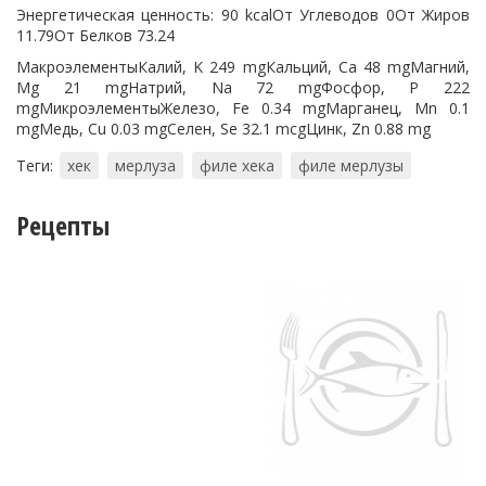
Энергетическая ценность: 90 kcalОт Углеводов 0От Жиров
11.79От Белков 73.24
МакроэлементыКалий, K 249 mgКальций, Ca 48 mgМагний,
Mg 21 mgНатрий, Na 72 mgФосфор, P 222
mgМикроэлементыЖелезо, Fe 0.34 mgМарганец, Mn 0.1
mgМедь, Cu 0.03 mgСелен, Se 32.1 mcgЦинк, Zn 0.88 mg
Теги:
хек
мерлуза
филе хека
филе мерлузы
Рецепты