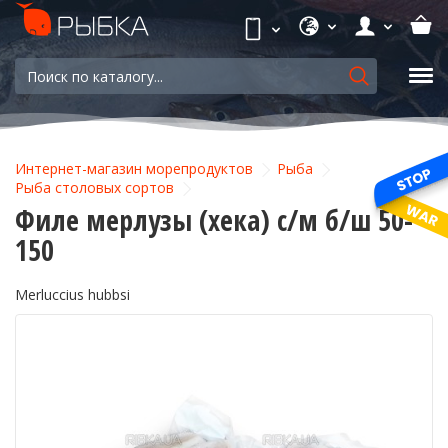
Интернет-магазин морепродуктов
Рыба
Рыба столовых сортов
Филе мерлузы (хека) с/м б/ш 50-
150
Merluccius hubbsi