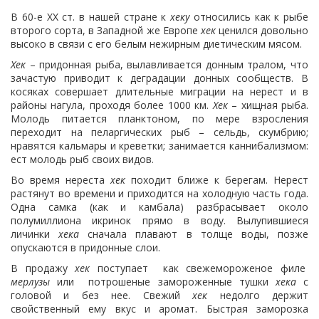
В 60-е ХХ ст. в нашей стране к
хеку
относились как к рыбе
второго сорта, в Западной же Европе
хек
ценился довольно
высоко в связи с его белым нежирным диетическим мясом.
Хек
– придонная рыба, вылавливается донным тралом, что
зачастую приводит к деградации донных сообществ. В
косяках совершает длительные миграции на нерест и в
районы нагула, проходя более 1000 км.
Хек
– хищная рыба.
Молодь питается планктоном, по мере взросления
переходит на пеларгических рыб – сельдь, скумбрию;
нравятся кальмары и креветки; занимается каннибализмом:
ест молодь рыб своих видов.
Во время нереста
хек
походит ближе к берегам. Нерест
растянут во времени и приходится на холодную часть года.
Одна самка (как и камбала) разбрасывает около
полумиллиона икринок прямо в воду. Вылупившиеся
личинки
хека
сначала плавают в толще воды, позже
опускаются в придонные слои.
В продажу
хек
поступает как свежемороженое филе
мерлузы
или потрошеные замороженные тушки
хека
с
головой и без нее. Свежий
хек
недолго держит
свойственный ему вкус и аромат. Быстрая заморозка