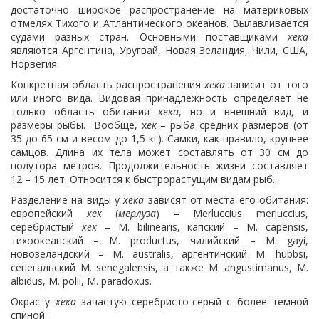
достаточно широкое распространение на материковых
отмелях Тихого и Атлантического океанов. Вылавливается
судами разных стран. Основными поставщиками
хека
являются Аргентина, Уругвай, Новая Зеландия, Чили, США,
Норвегия.
Конкретная область распространения
хека
зависит от того
или иного вида. Видовая принадлежность определяет не
только область обитания
хека
, но и внешний вид, и
размеры рыбы. Вообще, х
ек
– рыба средних размеров (от
35 до 65 см и весом до 1,5 кг). Самки, как правило, крупнее
самцов. Длина их тела может составлять от 30 см до
полутора метров. Продолжительность жизни составляет
12 – 15 лет. Относится к быстрорастущим видам рыб.
Разделение на виды у
хека
зависят от места его обитания:
европейский
хек
(
мерлуза
) – Merluccius merluccius,
серебристый
хек
– M. bilinearis, капский – M. capensis,
тихоокеанский – M. productus, чилийский – M. gayi,
новозеландский – M. australis, аргентинский M. hubbsi,
сенегальский M. senegalensis, а также M. angustimanus, M.
albidus, M. polii, M. paradoxus.
Окрас у
хека
зачастую серебристо-серый с более темной
спиной.