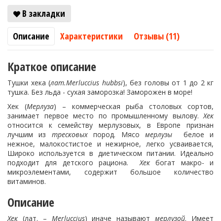
В закладки
Описание
Характеристики
Отзывы (11)
Краткое описание
Тушки хека (
лат.Merluccius hubbsi
), без головы от 1 до 2 кг
тушка. Без льда - сухая заморозка! Заморожен в море!
Хек (
Мерлуза
) – коммерческая рыба столовых сортов,
занимает первое место по промышленному вылову.
Хек
относится к семейству мерлузовых, в Европе признан
лучшим из
тресковых
пород. Мясо
мерлузы
белое и
нежное, малокостистое и нежирное, легко усваивается,
Широко используется в диетическом питании. Идеально
подходит для детского рациона.
Хек
богат макро- и
микроэлементами, содержит большое количество
витаминов.
Описание
Хек
(лат. –
Merluccius
) иначе называют
мерлузой
. Имеет