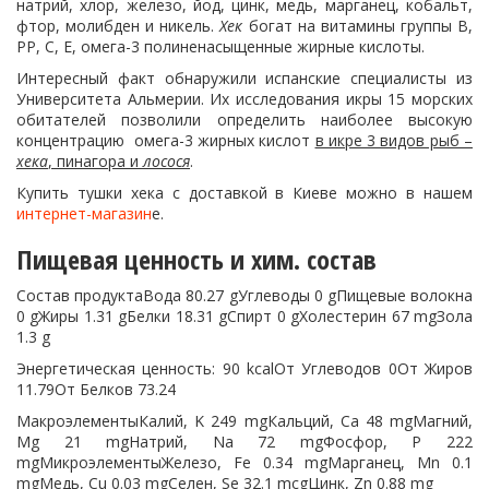
натрий, хлор, железо, йод, цинк, медь, марганец, кобальт,
фтор, молибден и никель.
Хек
богат на витамины группы В,
РР, С, Е, омега-3 полиненасыщенные жирные кислоты.
Интересный факт обнаружили испанские специалисты из
Университета Альмерии. Их исследования икры 15 морских
обитателей позволили определить наиболее высокую
концентрацию омега-3 жирных кислот
в икре 3 видов рыб –
хека
, пинагора и
лосося
.
Купить тушки хека с доставкой в Киеве можно в нашем
интернет-магазин
е.
Пищевая ценность и хим. состав
Состав продуктаВода 80.27 gУглеводы 0 gПищевые волокна
0 gЖиры 1.31 gБелки 18.31 gСпирт 0 gХолестерин 67 mgЗола
1.3 g
Энергетическая ценность: 90 kcalОт Углеводов 0От Жиров
11.79От Белков 73.24
МакроэлементыКалий, K 249 mgКальций, Ca 48 mgМагний,
Mg 21 mgНатрий, Na 72 mgФосфор, P 222
mgМикроэлементыЖелезо, Fe 0.34 mgМарганец, Mn 0.1
mgМедь, Cu 0.03 mgСелен, Se 32.1 mcgЦинк, Zn 0.88 mg