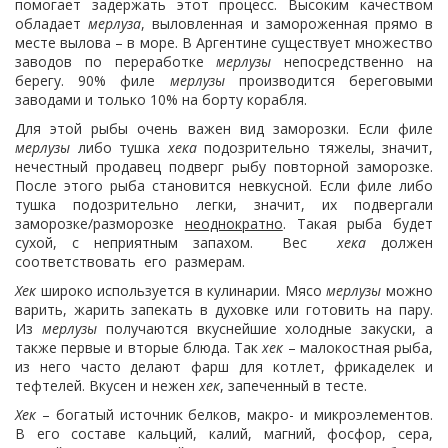
помогает задержать этот процесс. Высоким качеством
обладает
мерлуза
, выловленная и замороженная прямо в
месте вылова – в море. В Аргентине существует множество
заводов по переработке
мерлузы
непосредственно на
берегу. 90% филе
мерлузы
производится береговыми
заводами и только 10% на борту корабля.
Для этой рыбы очень важен вид заморозки. Если филе
мерлузы
либо тушка
хека
подозрительно тяжелы, значит,
нечестный продавец подверг рыбу повторной заморозке.
После этого рыба становится невкусной. Если филе либо
тушка подозрительно легки, значит, их подвергали
заморозке/разморозке
неоднократно
. Такая рыба будет
сухой, с неприятным запахом. Вес
хека
должен
соответствовать его размерам.
Хек
широко используется в кулинарии. Мясо
мерлузы
можно
варить, жарить запекать в духовке или готовить на пару.
Из
мерлузы
получаются вкуснейшие холодные закуски, а
также первые и вторые блюда. Так
хек
– малокостная рыба,
из него часто делают фарш для котлет, фрикаделек и
тефтелей. Вкусен и нежен
хек
, запеченный в тесте.
Хек
– богатый источник белков, макро- и микроэлементов.
В его составе кальций, калий, магний, фосфор, сера,