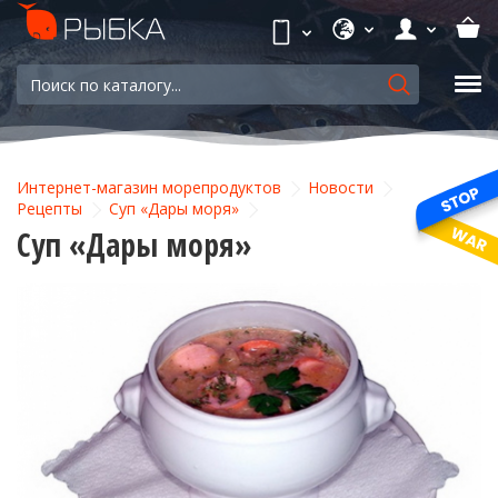
Интернет-магазин морепродуктов
Новости
Рецепты
Суп «Дары моря»
Суп «Дары моря»