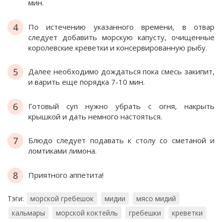
мин.
4
По истечению указанного времени, в отвар
следует добавить морскую капусту, очищенные
королевские креветки и консервированную рыбу.
5
Далее необходимо дождаться пока смесь закипит,
и варить еще порядка 7-10 мин.
6
Готовый суп нужно убрать с огня, накрыть
крышкой и дать немного настояться.
7
Блюдо следует подавать к столу со сметаной и
ломтиками лимона.
8
Приятного аппетита!
Тэги:
морской гребешок
мидии
мясо мидий
кальмары
морской коктейль
гребешки
креветки