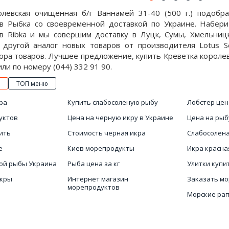
олевская очищенная б/г Ваннамей 31-40 (500 г.) подобр
в Рыбка со своевременной доставкой по Украине. Набери
в Ribka и мы совершим доставку в Луцк, Сумы, Хмельницк
 другой аналог новых товаров от производителя Lotus S
ра товаров. Лучшее предложение, купить Креветка королевс
 или по номеру (044) 332 91 90.
ТОП меню
ра
Купить слабосоленую рыбу
Лобстер цен
уктов
Цена на черную икру в Украине
Цена на рыб
ить
Стоимость черная икра
Слабосолен
е
Киев морепродукты
Икра красна
ой рыбы Украина
Рыба цена за кг
Улитки купи
икры
Интернет магазин
Заказать м
морепродуктов
Морские ра
Купить морского ежа
Купить наст
Осьминоги цена