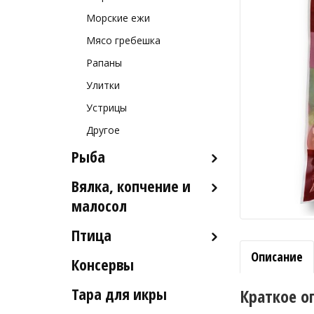
Морские ежи
Мясо гребешка
Рапаны
Улитки
Устрицы
Другое
Рыба
Вялка, копчение и
Рыба деликатесных сортов
малосол
Рыба столовых сортов
Птица
Икра вяленая
Рыба вяленая и сушеная
Описание
Консервы
Индейка
Рыба слабосоленая
Тара для икры
Краткое о
Рыба холодного и
горячего копчения