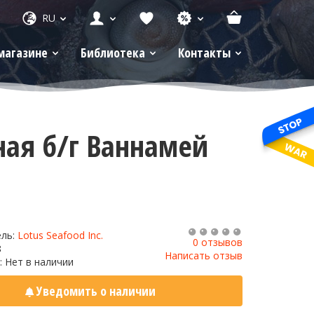
RU
магазине
Библиотека
Контакты
ная б/г Ваннамей
ель:
Lotus Seafood Inc.
0 отзывов
8
Написать отзыв
: Нет в наличии
Уведомить о наличии