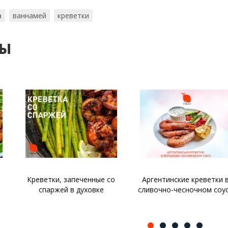
а
ваннамей
креветки
ты
запеченные со
Аргентинские креветки в
Жюльен с м
 в духовке
сливочно-чесночном соусе