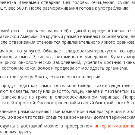
реветка Ваннамей отварная без головы, очищенная. Сухая з
 шт, вес 500 г. После размораживания готова к употреблению.
мей (лат. Litopenaeus vannamei) в дикой природе встречается
атинской Америки. За крупный размер называют королевской, в
осле отваривания становится привлекательного яркого оранжев
мягкое, но упругое. Обладает сладковатым привкусом, которы
еинов и омега-3 кислот, витаминов и минералов. Купить мор
ть риски онкологических заболеваний, укрепить костную ткан
т состояние кожи, волос и продлевают молодость организма.
ю стоит употреблять, если склонны к аллергии.
 продукт едят как самостоятельное блюдо, также существует
ют в салаты, пасту или ризотто, пиццу, канапе и тарталетки.
 запеченные на гриле в оливково-лимонном маринаде. Попр
стящей корочкой. Распространенный и самый быстрый способ - в
влением размораживают при комнатной температуре или в холо
ру. Во время готовки следите за временем - долгая термическа
родукты с доставкой можно в проверенном
интернет-магазине
занному адресу.