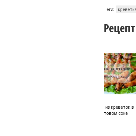
Теги:
креветк
Рецеп
Шашлык из креветок в
Креветки, 
гранатовом соке
спаржей