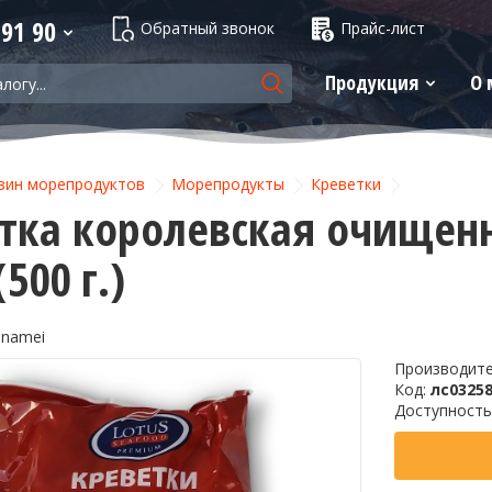
 91 90
Обратный звонок
Прайс-лист
Продукция
О 
зин морепродуктов
Морепродукты
Креветки
тка королевская очищен
(500 г.)
nnamei
Производит
Код:
лс0325
Доступность