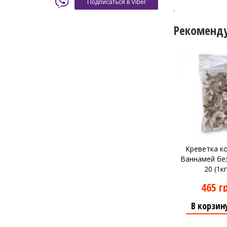
Подписаться в Viber
.
Рекоменд
Креветка к
Ваннамей без
20 (1к
465 г
В корзин