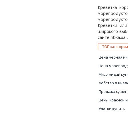
Креветка кор
морепродукто
морепродукто
Креветки или
широкого выбо
сайте ribka.ua
ТОП категории
Цена черная ик
Цена морепрод
Мясо мидий куп
Лобстер в Киев
Продажа сушен
Цены красной 
Улитки купить
Устрицы цена