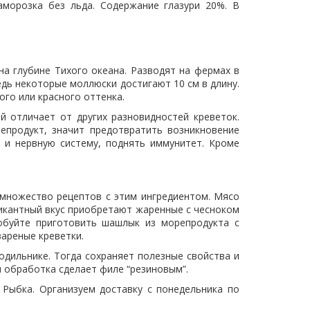
аморозка без льда. Содержание глазури 20%. В
 на глубине Тихого океана. Разводят на фермах в
едь некоторые моллюски достигают 10 см в длину.
ого или красного оттенка.
й отличает от других разновидностей креветок.
епродукт, значит предотвратить возникновение
ь и нервную систему, поднять иммунитет. Кроме
 множество рецептов с этим ингредиентом. Мясо
 Пикантный вкус приобретают жаренные с чесноком
обуйте приготовить шашлык из морепродукта с
ареные креветки.
дильнике. Тогда сохраняет полезные свойства и
я обработка сделает филе “резиновым”.
Рыбка. Организуем доставку с понедельника по