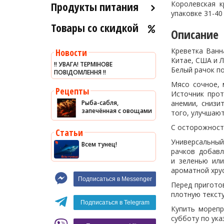
Продукты питания
Королевская к
упаковке 31-40
Товары со скидкой
Оливковое масло
Описание
Хумус
Креветка Ванна
Новости
Уксус
Китае, США и Л
‼️ УВАГА! ТЕРМІНОВЕ
Белый рачок п
ПОВІДОМЛЕННЯ ‼️
Сыры
Мясо сочное, 
Соусы
Рецепты
Источник прот
Рыба-сабля,
анемии, снизи
Сладости
запечённая с овощами
того, улучшаю
Рис
С осторожность
Статьи
Оливки
Универсальный
Всем тунец!
рачков добавля
Мясные изделия
и зеленью или
Макароны
ароматной хру
Подписаться в Messenger
Вино
Перед пригото
плотную тексту
Кофе
Белое вино
Подписаться в Telegram
Купить мореп
Красное вино
Blaser
субботу по ука