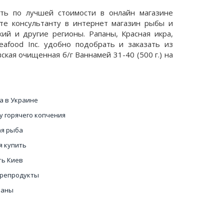
ать по лучшей стоимости в онлайн магазине
те консультанту в интернет магазин рыбы и
ий и другие регионы. Рапаны, Красная икра,
eafood Inc. удобно подобрать и заказать из
кая очищенная б/г Ваннамей 31-40 (500 г.) на
а в Украине
у горячего копчения
ая рыба
я купить
ть Киев
орепродукты
паны
оящую красную икру