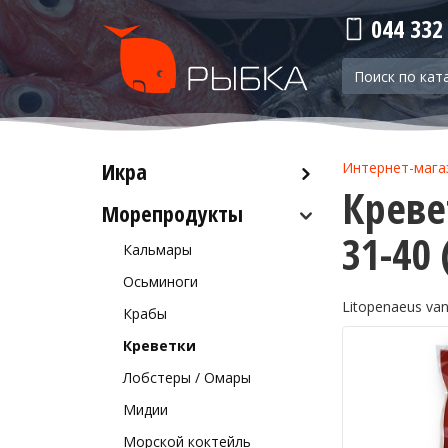
044 332
Икра
Интернет-мага
Креве
Морепродукты
Красная икра
31-40 
Черная икра
Кальмары
Прочая икра
Осьминоги
Litopenaeus va
Крабы
Креветки
Лобстеры / Омары
Мидии
Морской коктейль