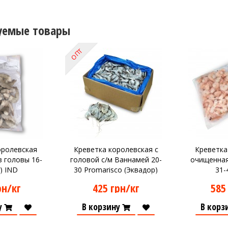
уемые товары
ОПТ
оролевская
Креветка королевская с
Креветка
 головы 16-
головой с/м Ваннамей 20-
очищенная
г) IND
30 Promarisco (Эквадор)
31-4
18 кг
рн/кг
425 грн/кг
585
у
В корзину
В корз