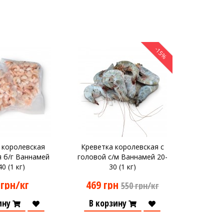
-15%
 королевская
Креветка королевская с
 б/г Ваннамей
головой с/м Ваннамей 20-
0 (1 кг)
30 (1 кг)
 грн/кг
469 грн
550 грн/кг
ину
В корзину