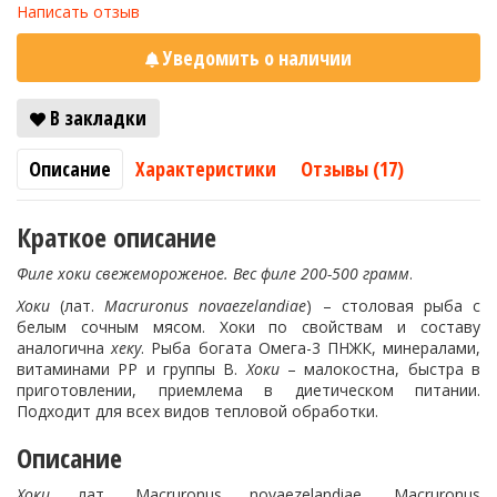
Написать отзыв
Уведомить о наличии
В закладки
Описание
Характеристики
Отзывы (17)
Краткое описание
Филе хоки свежемороженое. Вес филе 200-500 грамм
.
Хоки
(лат.
Macruronus novaezelandiae
) – столовая рыба с
белым сочным мясом. Хоки по свойствам и составу
аналогична
хеку
. Рыба богата Омега-3 ПНЖК, минералами,
витаминами РР и группы В.
Хоки
– малокостна, быстра в
приготовлении, приемлема в диетическом питании.
Подходит для всех видов тепловой обработки.
Описание
Хоки
лат. Macruronus novaezelandiae, Macruronus