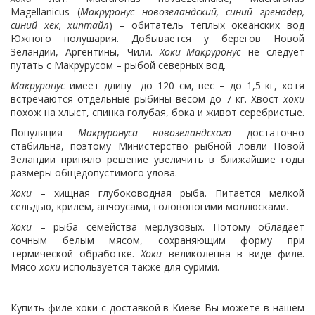
Magellanicus (
Макруронус новозеландский, синий гренадер,
синий хек, хиптайл
) – обитатель теплых океанских вод
Южного полушария. Добывается у берегов Новой
Зеландии, Аргентины, Чили.
Хоки
–
Макруронус
не следует
путать с Макрурусом – рыбой северных вод.
Макруронус
имеет длину до 120 см, вес – до 1,5 кг, хотя
встречаются отдельные рыбины весом до 7 кг. Хвост
хоки
похож на хлыст, спинка голубая, бока и живот серебристые.
Популяция
Макруронуса новозеландского
достаточно
стабильна, поэтому Министерство рыбной ловли Новой
Зеландии приняло решение увеличить в ближайшие годы
размеры общедопустимого улова.
Хоки
– хищная глубоководная рыба. Питается мелкой
сельдью, крилем, анчоусами, головоногими моллюсками.
Хоки
– рыба семейства мерлузовых. Потому обладает
сочным белым мясом, сохраняющим форму при
термической обработке.
Хоки
великолепна в виде филе.
Мясо
хоки
используется также для сурими.
Купить филе хоки с доставкой в Киеве Вы можете в нашем