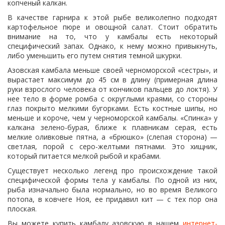
копченый калкан.
В качестве гарнира к этой рыбе великолепно подходят
картофельное пюре и овощной салат. Стоит обратить
внимание на то, что у камбалы есть некоторый
специфический запах. Однако, к нему можно привыкнуть,
либо уменьшить его путем снятия темной шкурки.
Азовская камбала меньше своей черноморской «сестры», и
вырастает максимум до 45 см в длину (примерная длина
руки взрослого человека от кончиков пальцев до локтя). У
нее тело в форме ромба с округлыми краями, со стороны
глаз покрыто мелкими бугорками. Есть костные шипы, но
меньше и короче, чем у черноморской камбалы. «Спинка» у
калкана зелено-бурая, ближе к плавникам серая, есть
мелкие оливковые пятна, а «брюшко» (слепая сторона) —
светлая, порой с серо-желтыми пятнами. Это хищник,
который питается мелкой рыбой и крабами.
Существует несколько легенд про происхождение такой
специфической формы тела у камбалы. По одной из них,
рыба изначально была нормально, но во время Великого
потопа, в ковчеге Ноя, ее придавил кит — с тех пор она
плоская.
Вы можете купить камбалу азовскую в нашем
интернет-