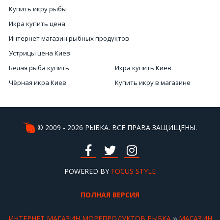
Купить икру рыбы
Икра купить цена
Интернет магазин рыбных продуктов
Устрицы цена Киев
Белая рыба купить
Икра купить Киев
Чёрная икра Киев
Купить икру в магазине
Купить морских ежей
Черная икра Киев
Морепродукты заказать Киев
Икра вяленая купить
Вяленая рыба Украина
Цена морского ежа
© 2009 - 2026 РЫБКА. ВСЕ ПРАВА ЗАЩИЩЕНЫ.
Цена лобстера Киев
Рыба с белым мясом
Заказать вяленую рыбу
Чёрная икра стоимость
Устрицы в Киеве
POWERED BY
FOCUS STYLE
Морепродукты сайт
ПОЛНАЯ ВЕРСИЯ
ИНТЕРНЕТ МАГАЗИН МОРЕПРОДУКТОВ РЫБКА
››
МАГАЗИН