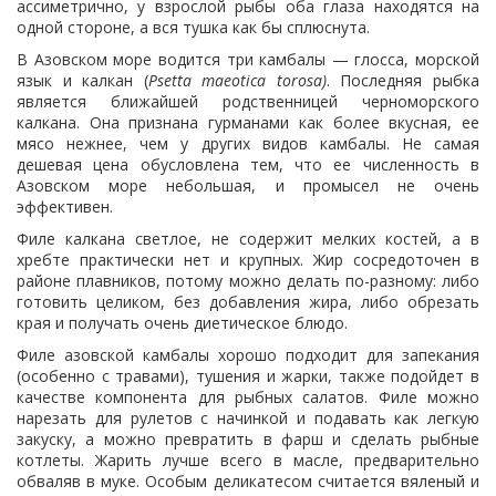
ассиметрично, у взрослой рыбы оба глаза находятся на
одной стороне, а вся тушка как бы сплюснута.
В Азовском море водится три камбалы — глосса, морской
язык и калкан (
Psetta maeotica torosa)
. Последняя рыбка
является ближайшей родственницей черноморского
калкана. Она признана гурманами как более вкусная, ее
мясо нежнее, чем у других видов камбалы. Не самая
дешевая цена обусловлена тем, что ее численность в
Азовском море небольшая, и промысел не очень
эффективен.
Филе калкана светлое, не содержит мелких костей, а в
хребте практически нет и крупных. Жир сосредоточен в
районе плавников, потому можно делать по-разному: либо
готовить целиком, без добавления жира, либо обрезать
края и получать очень диетическое блюдо.
Филе азовской камбалы хорошо подходит для запекания
(особенно с травами), тушения и жарки, также подойдет в
качестве компонента для рыбных салатов. Филе можно
нарезать для рулетов с начинкой и подавать как легкую
закуску, а можно превратить в фарш и сделать рыбные
котлеты. Жарить лучше всего в масле, предварительно
обваляв в муке. Особым деликатесом считается вяленый и