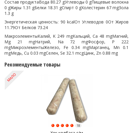
Состав продуктаВода 80.27 gУглеводы 0 gПищевые волокна
0 gЖиры 1.31 gБелки 18.31 gСпирт 0 gХолестерин 67 mgЗола
1.3 g
Энергетическая ценность: 90 kcalОт Углеводов 0От Жиров
11.79От Белков 73.24
МакроэлементыКалий, K 249 mgКальций, Ca 48 mgМагний,
Mg 21 mgНатрий, Na 72 mgФосфор, P 222
mgМикроэлементыЖелезо, Fe 0.34 mgМарганец, Mn 0.1
mgМедь, Cu 0.03 mgСелен, Se 32.1 mcgЦинк, Zn 0.88 mg
Рекомендуемые товары
МАЛО
18
Хек колбаса с/м