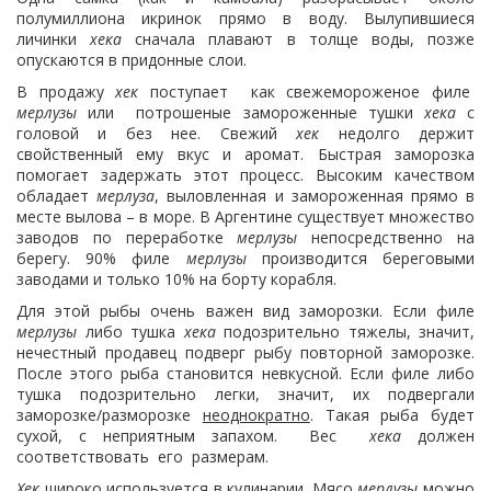
полумиллиона икринок прямо в воду. Вылупившиеся
личинки
хека
сначала плавают в толще воды, позже
опускаются в придонные слои.
В продажу
хек
поступает как свежемороженое филе
мерлузы
или потрошеные замороженные тушки
хека
с
головой и без нее. Свежий
хек
недолго держит
свойственный ему вкус и аромат. Быстрая заморозка
помогает задержать этот процесс. Высоким качеством
обладает
мерлуза
, выловленная и замороженная прямо в
месте вылова – в море. В Аргентине существует множество
заводов по переработке
мерлузы
непосредственно на
берегу. 90% филе
мерлузы
производится береговыми
заводами и только 10% на борту корабля.
Для этой рыбы очень важен вид заморозки. Если филе
мерлузы
либо тушка
хека
подозрительно тяжелы, значит,
нечестный продавец подверг рыбу повторной заморозке.
После этого рыба становится невкусной. Если филе либо
тушка подозрительно легки, значит, их подвергали
заморозке/разморозке
неоднократно
. Такая рыба будет
сухой, с неприятным запахом. Вес
хека
должен
соответствовать его размерам.
Хек
широко используется в кулинарии. Мясо
мерлузы
можно