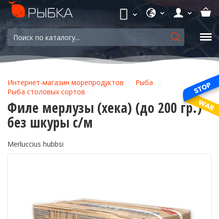
Интернет-магазин морепродуктов
Рыба
Рыба столовых сортов
Филе мерлузы (хека) (до 200 гр.)
без шкуры с/м
Merluccius hubbsi