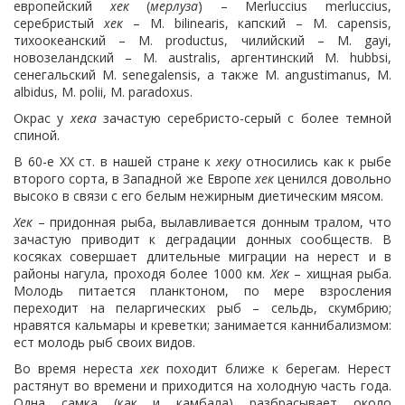
европейский
хек
(
мерлуза
) – Merluccius merluccius,
серебристый
хек
– M. bilinearis, капский – M. capensis,
тихоокеанский – M. productus, чилийский – M. gayi,
новозеландский – M. australis, аргентинский M. hubbsi,
сенегальский M. senegalensis, а также M. angustimanus, M.
albidus, M. polii, M. paradoxus.
Окрас у
хека
зачастую серебристо-серый с более темной
спиной.
В 60-е ХХ ст. в нашей стране к
хеку
относились как к рыбе
второго сорта, в Западной же Европе
хек
ценился довольно
высоко в связи с его белым нежирным диетическим мясом.
Хек
– придонная рыба, вылавливается донным тралом, что
зачастую приводит к деградации донных сообществ. В
косяках совершает длительные миграции на нерест и в
районы нагула, проходя более 1000 км.
Хек
– хищная рыба.
Молодь питается планктоном, по мере взросления
переходит на пеларгических рыб – сельдь, скумбрию;
нравятся кальмары и креветки; занимается каннибализмом:
ест молодь рыб своих видов.
Во время нереста
хек
походит ближе к берегам. Нерест
растянут во времени и приходится на холодную часть года.
Одна самка (как и камбала) разбрасывает около