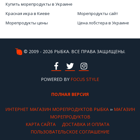
Купить морепродукты в Украине
Красная икра в Киеве
Морепродукты сайт
Морепродукты цены
Цена лобстера в Украине
Купить мидии
Морепродукты Киев
Онлайн магазин морепродуктов
Лобстер еда цена
Морской микс
Чёрная икра цены
© 2009 - 2026 РЫБКА. ВСЕ ПРАВА ЗАЩИЩЕНЫ.
Купить осьминога Киев
Цена лобстера Киев
Сушеная рыба
Икра рыбы купить
Морепродукты гребешки
POWERED BY
FOCUS STYLE
Улитки продажа
ПОЛНАЯ ВЕРСИЯ
ИНТЕРНЕТ МАГАЗИН МОРЕПРОДУКТОВ РЫБКА
››
МАГАЗИН
МОРЕПРОДУКТОВ
КАРТА САЙТА
ДОСТАВКА И ОПЛАТА
ПОЛЬЗОВАТЕЛЬСКОЕ СОГЛАШЕНИЕ