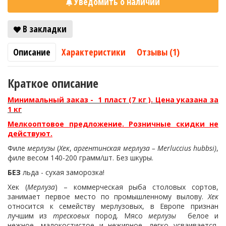
Уведомить о наличии
В закладки
Описание
Характеристики
Отзывы (1)
Краткое описание
Минимальный заказ - 1 пласт (7 кг ). Цена указана за
1 кг
Мелкооптовое предложение. Розничные скидки не
действуют.
Филе
мерлузы
(
Хек
,
аргентинская мерлуза – Merluccius
hubbsi)
,
филе весом 140-200 грамм/шт. Без шкуры.
БЕЗ
льда - сухая заморозка!
Хек (
Мерлуза
) – коммерческая рыба столовых сортов,
занимает первое место по промышленному вылову.
Хек
относится к семейству мерлузовых, в Европе признан
лучшим из
тресковых
пород. Мясо
мерлузы
белое и
нежное, малокостистое и нежирное, легко усваивается,