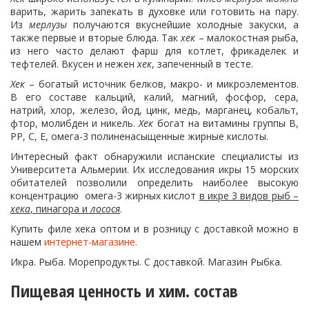
варить, жарить запекать в духовке или готовить на пару.
Из
мерлузы
получаются вкуснейшие холодные закуски, а
также первые и вторые блюда. Так
хек
– малокостная рыба,
из него часто делают фарш для котлет, фрикаделек и
тефтелей. Вкусен и нежен
хек
, запеченный в тесте.
Хек
– богатый источник белков, макро- и микроэлементов.
В его составе кальций, калий, магний, фосфор, сера,
натрий, хлор, железо, йод, цинк, медь, марганец, кобальт,
фтор, молибден и никель.
Хек
богат на витамины группы В,
РР, С, Е, омега-3 полиненасыщенные жирные кислоты.
Интересный факт обнаружили испанские специалисты из
Университета Альмерии. Их исследования икры 15 морских
обитателей позволили определить наиболее высокую
концентрацию омега-3 жирных кислот
в икре 3 видов рыб –
хека
, пинагора и
лосося
.
Купить филе хека оптом и в розницу с доставкой можно в
нашем
интернет-магазине.
Икра. Рыба. Морепродукты. С доставкой. Магазин Рыбка.
Пищевая ценность и хим. состав