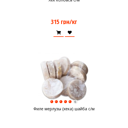
315 грн/кг
6
Филе мерлузы (хека) шайба с/м