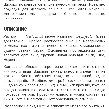
Широко используется в диетическом питании. Идеально
подходит для детского рациона.
Хек
богат макро- и
микроэлементами, содержит большое количество
витаминов.
Описание
Хек
(лат. –
Merluccius
) иначе называют
мерлузой
. Имеет
достаточно широкое распространение на материковых
отмелях Тихого и Атлантического океанов. Вылавливается
судами разных стран. Основными поставщиками
хека
являются Аргентина, Уругвай, Новая Зеландия, Чили, США,
Норвегия.
Конкретная область распространения
хека
зависит от того
или иного вида. Видовая принадлежность определяет не
только область обитания
хека
, но и внешний вид, и
размеры рыбы. Вообще, х
ек
– рыба средних размеров (от
35 до 65 см и весом до 1,5 кг). Самки, как правило, крупнее
самцов. Длина их тела может составлять от 30 см до
полутора метров. Продолжительность жизни составляет
12 – 15 лет. Относится к быстрорастущим видам рыб.
Разделение на виды у
хека
зависят от места его обитания: