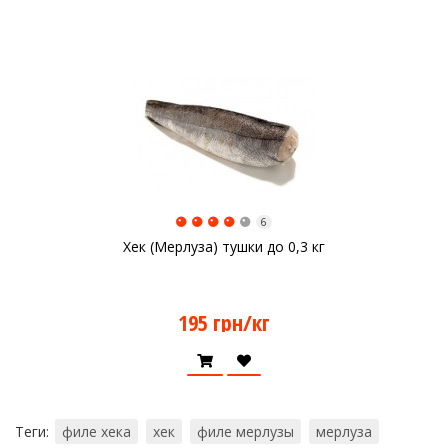
6
Хек (Мерлуза) тушки до 0,3 кг
195 грн/кг
Теги:
филе хека
хек
филе мерлузы
мерлуза