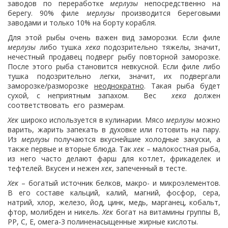
заводов по переработке
мерлузы
непосредственно на
берегу. 90% филе
мерлузы
производится береговыми
заводами и только 10% на борту корабля.
Для этой рыбы очень важен вид заморозки. Если филе
мерлузы
либо тушка
хека
подозрительно тяжелы, значит,
нечестный продавец подверг рыбу повторной заморозке.
После этого рыба становится невкусной. Если филе либо
тушка подозрительно легки, значит, их подвергали
заморозке/разморозке
неоднократно
. Такая рыба будет
сухой, с неприятным запахом. Вес
хека
должен
соответствовать его размерам.
Хек
широко используется в кулинарии. Мясо
мерлузы
можно
варить, жарить запекать в духовке или готовить на пару.
Из
мерлузы
получаются вкуснейшие холодные закуски, а
также первые и вторые блюда. Так
хек
– малокостная рыба,
из него часто делают фарш для котлет, фрикаделек и
тефтелей. Вкусен и нежен
хек
, запеченный в тесте.
Хек
– богатый источник белков, макро- и микроэлементов.
В его составе кальций, калий, магний, фосфор, сера,
натрий, хлор, железо, йод, цинк, медь, марганец, кобальт,
фтор, молибден и никель.
Хек
богат на витамины группы В,
РР, С, Е, омега-3 полиненасыщенные жирные кислоты.