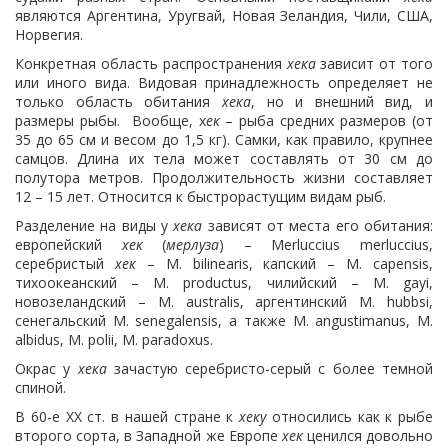
являются Аргентина, Уругвай, Новая Зеландия, Чили, США,
Норвегия.
Конкретная область распространения
хека
зависит от того
или иного вида. Видовая принадлежность определяет не
только область обитания
хека
, но и внешний вид, и
размеры рыбы. Вообще, х
ек
– рыба средних размеров (от
35 до 65 см и весом до 1,5 кг). Самки, как правило, крупнее
самцов. Длина их тела может составлять от 30 см до
полутора метров. Продолжительность жизни составляет
12 – 15 лет. Относится к быстрорастущим видам рыб.
Разделение на виды у
хека
зависят от места его обитания:
европейский
хек
(
мерлуза
) – Merluccius merluccius,
серебристый
хек
– M. bilinearis, капский – M. capensis,
тихоокеанский – M. productus, чилийский – M. gayi,
новозеландский – M. australis, аргентинский M. hubbsi,
сенегальский M. senegalensis, а также M. angustimanus, M.
albidus, M. polii, M. paradoxus.
Окрас у
хека
зачастую серебристо-серый с более темной
спиной.
В 60-е ХХ ст. в нашей стране к
хеку
относились как к рыбе
второго сорта, в Западной же Европе
хек
ценился довольно