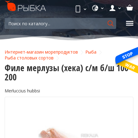
Интернет-магазин морепродуктов
Рыба
Рыба столовых сортов
Филе мерлузы (хека) с/м б/ш 100-
200
Merluccius hubbsi