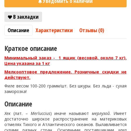
Уведомить о наличии
В закладки
Описание
Характеристики
Отзывы (0)
Краткое описание
Минимальный заказ - 1 ящик (весовой, около 7 кг).
Цена указана за 1 кг
Мелкооптовое предложение. Розничные скидки не
действуют.
Филе весом 100-200 грамм/шт. Без шкуры. Без льда - сухая
заморозка!
Описание
Хек
(лат. –
Merluccius
) иначе называют
мерлузой
. Имеет
достаточно широкое распространение на материковых
отмелях Тихого и Атлантического океанов. Вылавливается
судами разных стран. Основными поставщиками
хека