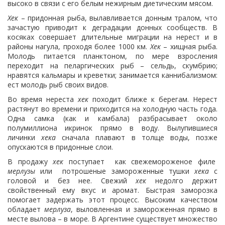
высоко в связи с его белым нежирным диетическим мясом.
Хек
– придонная рыба, вылавливается донным тралом, что
зачастую приводит к деградации донных сообществ. В
косяках совершает длительные миграции на нерест и в
районы нагула, проходя более 1000 км.
Хек
– хищная рыба.
Молодь питается планктоном, по мере взросления
переходит на пеларгических рыб – сельдь, скумбрию;
нравятся кальмары и креветки; занимается каннибализмом:
ест молодь рыб своих видов.
Во время нереста
хек
походит ближе к берегам. Нерест
растянут во времени и приходится на холодную часть года.
Одна самка (как и камбала) разбрасывает около
полумиллиона икринок прямо в воду. Вылупившиеся
личинки
хека
сначала плавают в толще воды, позже
опускаются в придонные слои.
В продажу
хек
поступает как свежемороженое филе
мерлузы
или потрошеные замороженные тушки
хека
с
головой и без нее. Свежий
хек
недолго держит
свойственный ему вкус и аромат. Быстрая заморозка
помогает задержать этот процесс. Высоким качеством
обладает
мерлуза
, выловленная и замороженная прямо в
месте вылова – в море. В Аргентине существует множество