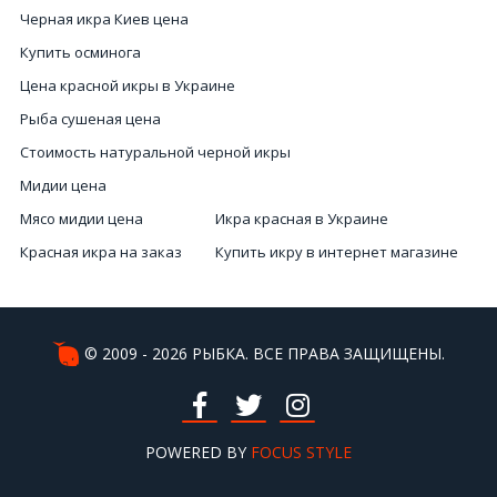
Черная икра Киев цена
Купить осминога
Цена красной икры в Украине
Рыба сушеная цена
Стоимость натуральной черной икры
Мидии цена
Мясо мидии цена
Икра красная в Украине
Красная икра на заказ
Купить икру в интернет магазине
Купить осьминог
Заказать икру красную
Икра купить Киев
Морепродукты купить онлайн
Рыба вяленая
Морской коктейль купить
© 2009 - 2026 РЫБКА. ВСЕ ПРАВА ЗАЩИЩЕНЫ.
Заказать вяленую рыбу
Черная икра
Стоимость черной икры
Черная икра рыбы
Вяленая икра в розницу
POWERED BY
Осьминог Киев
FOCUS STYLE