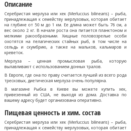
Описание
Серебристая мерлуза или хек
(Merluccius bilinearis)
– рыба,
принадлежащая к семейству мерлузовых, которая обитает
на глубине от 50 м до 1 км. Ее длина может быть 76 см, а
вес около 2 кг. В начале роста она питается планктоном и
мелкими ракообразными. Хищные половозрелые особи
охотятся на пелагических стайных рыб, в том числе на
сельдь и скумбрию, а также на мальков, кальмаров и
креветок.
Мерлуза – ценная промысловая рыба, которую
вылавливают с использованием донных тралов.
В Европе, где она по праву считается лучшей из всего рода
тресковых, диетическая мерлуза очень популярна.
В магазине Рыбка в Киеве вы можете купить хек,
привезенный из США, не выходя из дома. Доставка по
вашему адресу будет организована оперативно.
Пищевая ценность и хим. состав
Серебристая мерлуза или хек
(Merluccius bilinearis)
– рыба,
принадлежащая к семейству мерлузовых, которая обитает