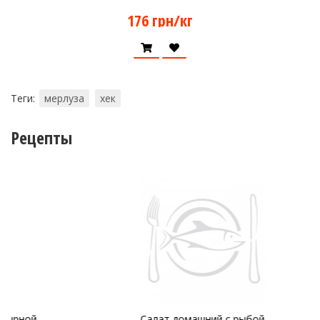
176 грн/кг
Теги:
мерлуза
хек
Рецепты
Салат домашний с рыбой