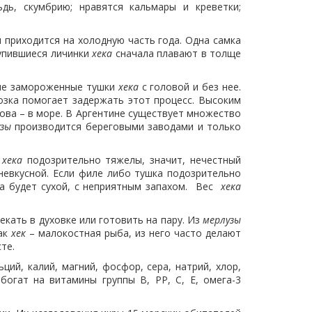
дь, скумбрию; нравятся кальмары и креветки;
 приходится на холодную часть года. Одна самка
лупившиеся личинки
хека
сначала плавают в толще
е замороженные тушки
хека
с головой и без нее.
озка помогает задержать этот процесс. Высоким
ова – в море. В Аргентине существует множество
узы
производится береговыми заводами и только
а
хека
подозрительно тяжелы, значит, нечестный
невкусной. Если филе либо тушка подозрительно
ба будет сухой, с неприятным запахом. Вес
хека
кать в духовке или готовить на пару. Из
мерлузы
Так
хек
– малокостная рыба, из него часто делают
те.
ций, калий, магний, фосфор, сера, натрий, хлор,
богат на витамины группы В, РР, С, Е, омега-3