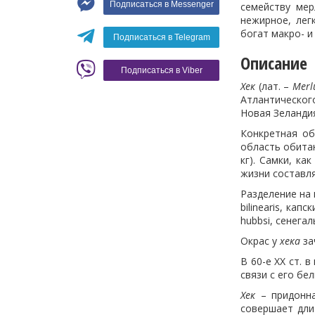
Подписаться в Messenger
семейству ме
Вино
нежирное, лег
богат макро- 
Кофе
Белое вино
Подписаться в Telegram
Красное вино
Blaser
Описание
Подписаться в Viber
Хек
(лат. –
Merl
Атлантическог
Новая Зеландия
Конкретная об
область обит
кг). Самки, к
жизни составля
Разделение на
bilinearis, кап
hubbsi, сенегал
Окрас у
хека
за
В 60-е ХХ ст. 
связи с его б
Хек
– придонна
совершает дли