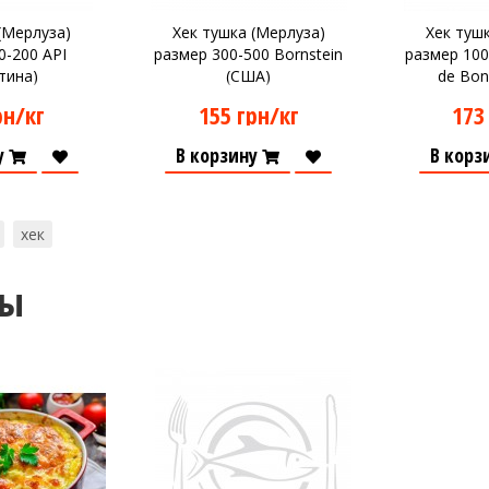
(Мерлуза)
Хек тушка (Мерлуза)
Хек туш
0-200 API
размер 300-500 Bornstein
размер 100
тина)
(США)
de Bon
рн/кг
155 грн/кг
173
у
В корзину
В корз
хек
ты