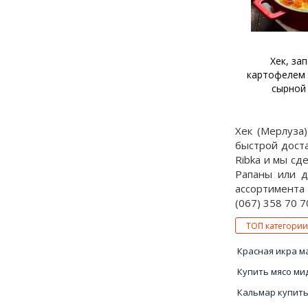
Хек, за
картофелем 
сырной
Хек (Мерлуза
быстрой доста
Ribka и мы сд
Рапаны или д
ассортимента 
(067) 358 70 7
ТОП категории
Красная икра м
Купить мясо ми
Кальмар купить