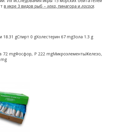
и. Их исследования икры 15 морских обитателей
от
в икре 3 видов рыб –
хека
, пинагора и
лосося
.
 18.31 gСпирт 0 gХолестерин 67 mgЗола 1.3 g
Na 72 mgФосфор, P 222 mgМикроэлементыЖелезо,
8 mg