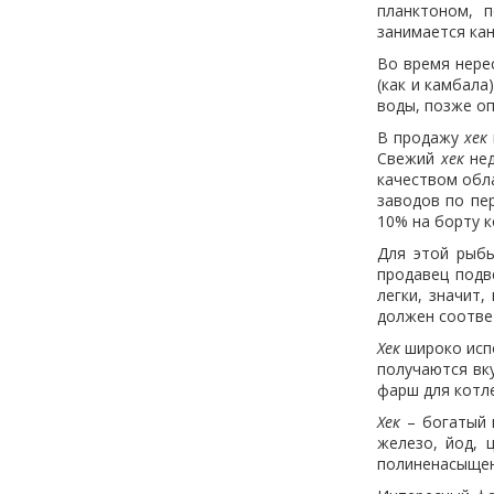
планктоном, п
занимается кан
Во время нере
(как и камбал
воды, позже оп
В продажу
хек
Свежий
хек
нед
качеством об
заводов по пе
10% на борту к
Для этой рыбы
продавец подв
легки, значит
должен соотве
Хек
широко исп
получаются вк
фарш для котле
Хек
– богатый и
железо, йод, 
полиненасыщен