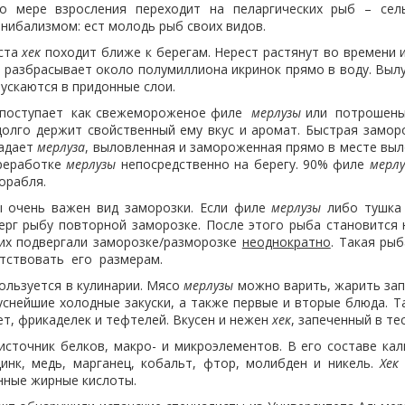
о мере взросления переходит на пеларгических рыб – сель
нибализмом: ест молодь рыб своих видов.
ста
хек
походит ближе к берегам. Нерест растянут во времени и
а) разбрасывает около полумиллиона икринок прямо в воду. Вы
ускаются в придонные слои.
поступает как свежемороженое филе
мерлузы
или потрошены
олго держит свойственный ему вкус и аромат. Быстрая замор
ладает
мерлуза
, выловленная и замороженная прямо в месте выл
реработке
мерлузы
непосредственно на берегу. 90% филе
мерл
орабля.
 очень важен вид заморозки. Если филе
мерлузы
либо тушк
ерг рыбу повторной заморозке. После этого рыба становится 
, их подвергали заморозке/разморозке
неоднократно
. Такая ры
тствовать его размерам.
ользуется в кулинарии. Мясо
мерлузы
можно варить, жарить запе
уснейшие холодные закуски, а также первые и вторые блюда. 
т, фрикаделек и тефтелей. Вкусен и нежен
хек
, запеченный в тес
сточник белков, макро- и микроэлементов. В его составе каль
цинк, медь, марганец, кобальт, фтор, молибден и никель.
Хек
ные жирные кислоты.