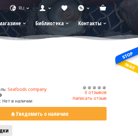
RU
магазине
Библиотека
Контакты
ель:
Seafoods company
0 отзывов
9
Написать отзыв
: Нет в наличии
Уведомить о наличии
адки