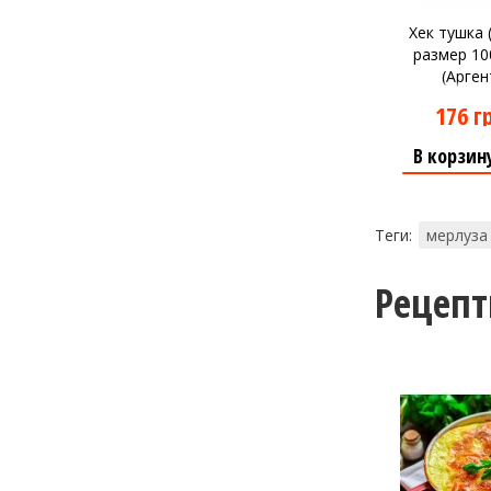
Хек тушка 
размер 10
(Арген
176 г
В корзин
Теги:
мерлуза
Рецеп