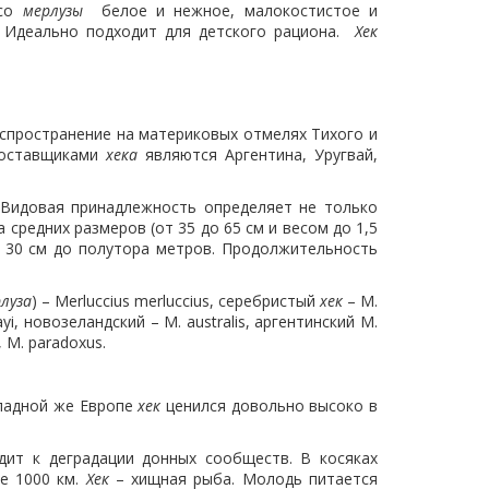
ясо
мерлузы
белое и нежное, малокостистое и
и. Идеально подходит для детского рациона.
Хек
спространение на материковых отмелях Тихого и
 поставщиками
хека
являются Аргентина, Уругвай,
 Видовая принадлежность определяет не только
 средних размеров (от 35 до 65 см и весом до 1,5
от 30 см до полутора метров. Продолжительность
луза
) – Merluccius merluccius, серебристый
хек
– M.
ayi, новозеландский – M. australis, аргентинский M.
, M. paradoxus.
ападной же Европе
хек
ценился довольно высоко в
ит к деградации донных сообществ. В косяках
ее 1000 км.
Хек
– хищная рыба. Молодь питается