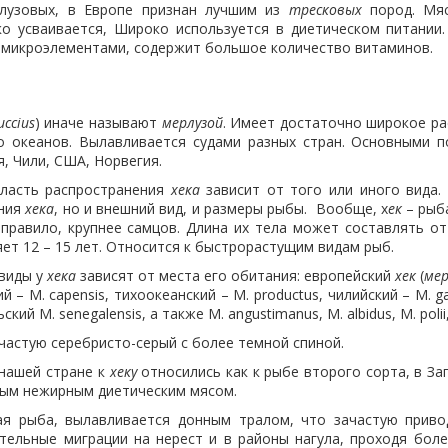
рлузовых, в Европе признан лучшим из
тресковых
пород. М
ко усваивается, Широко используется в диетическом питани
и микроэлементами, содержит большое количество витаминов.
uccius
) иначе называют
мерлузой
. Имеет достаточно широкое ра
о океанов. Вылавливается судами разных стран. Основными
, Чили, США, Норвегия.
ласть распространения
хека
зависит от того или иного вида.
ания
хека
, но и внешний вид, и размеры рыбы. Вообще, х
ек
– рыба
ак правило, крупнее самцов. Длина их тела может составлять 
ет 12 – 15 лет. Относится к быстрорастущим видам рыб.
 виды у
хека
зависят от места его обитания: европейский
хек
(
мер
ский – M. capensis, тихоокеанский – M. productus, чилийский – M. g
ьский M. senegalensis, а также M. angustimanus, M. albidus, M. polii
частую серебристо-серый с более темной спиной.
в нашей стране к
хеку
относились как к рыбе второго сорта, в З
елым нежирным диетическим мясом.
я рыба, вылавливается донным тралом, что зачастую привод
тельные миграции на нерест и в районы нагула, проходя бол