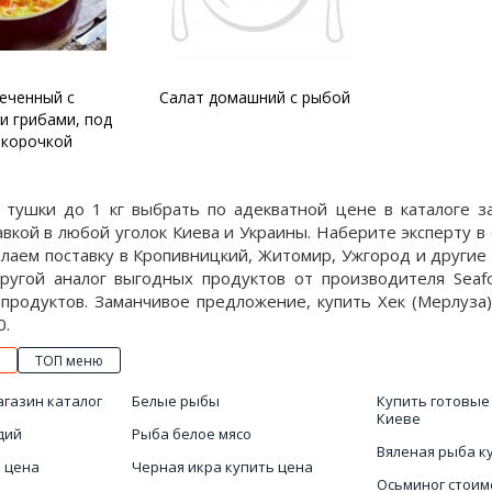
печенный с
Салат домашний с рыбой
и грибами, под
 корочкой
) тушки до 1 кг выбрать по адекватной цене в каталоге
вкой в любой уголок Киева и Украины. Наберите эксперту 
елаем поставку в Кропивницкий, Житомир, Ужгород и другие
ругой аналог выгодных продуктов от производителя Seaf
продуктов. Заманчивое предложение, купить Хек (Мерлуза)
0.
ТОП меню
агазин каталог
Белые рыбы
Купить готовые
Киеве
дий
Рыба белое мясо
Вяленая рыба к
 цена
Черная икра купить цена
Осьминог стоим