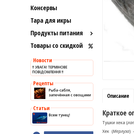
Рыба вяленая и сушеная
Консервы
Индейка
Морские ежи
Рыба слабосоленая
Мясо гребешка
Тара для икры
Рыба холодного и
Рапаны
горячего копчения
Продукты питания
Улитки
Товары со скидкой
Оливковое масло
Устрицы
Хумус
Другое
Новости
Уксус
‼️ УВАГА! ТЕРМІНОВЕ
ПОВІДОМЛЕННЯ ‼️
Сыры
Соусы
Рецепты
Рыба-сабля,
Сладости
Описание
запечённая с овощами
Рис
Статьи
Оливки
Краткое о
Всем тунец!
Мясные изделия
Тушки хека (
лат
Макароны
Хек (
Мерлуза
) 