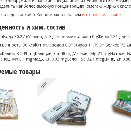
кт обнаружили испанские специалисты из Университета Альмери
еделить наиболее высокую концентрацию омега-3 жирных кисл
хека с доставкой в Киеве можно в нашем
интернет-магазин
е.
енность и хим. состав
аВода 80.27 gУглеводы 0 gПищевые волокна 0 gЖиры 1.31 gБелки
 ценность: 90 kcalОт Углеводов 0От Жиров 11.79От Белков 73.24
Калий, K 249 mgКальций, Ca 48 mgМагний, Mg 21 mgНатрий, 
анец, Mn 0.1 mgМедь, Cu 0.03 mgСелен, Se 32.1 mcgЦинк, Zn 0.8
уемые товары
ОПТ