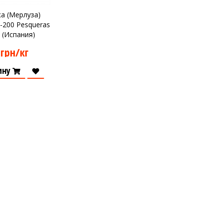
ка (Мерлуза)
-200 Pesqueras
 (Испания)
 грн/кг
ину