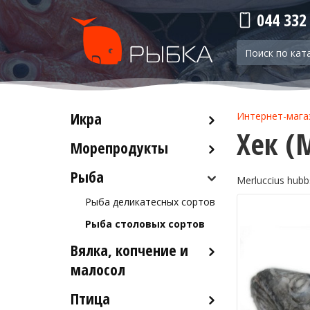
044 332
Икра
Интернет-мага
Хек (
Морепродукты
Красная икра
Черная икра
Рыба
Кальмары
Merluccius hubb
Прочая икра
Осьминоги
Рыба деликатесных сортов
Крабы
Рыба столовых сортов
Креветки
Вялка, копчение и
Лобстеры / Омары
малосол
Мидии
Птица
Икра вяленая
Морской коктейль