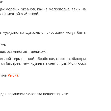
 кг
х морей и океанов, как на мелководье, так и на
ми и мелкой рыбешкой.
ь мускулистых щупалец с присосками могут быть
гче.
ьших осьминогов – целиком.
альной термической обработке, строго соблюдая
тся быстрее, чем крупные экземпляры. Моллюски
азине
Рыбка
.
для организма человека вещества, как: