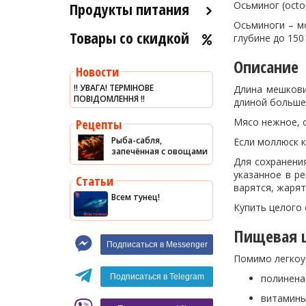
Продукты питания
Осьминог (octo
Осьминоги – мо
Товары со скидкой
Оливковое масло
глубине до 150
Хумус
Описание
Новости
Уксус
‼️ УВАГА! ТЕРМІНОВЕ
Длина мешкови
ПОВІДОМЛЕННЯ ‼️
Сыры
длиной больше
Соусы
Мясо нежное, с
Рецепты
Рыба-сабля,
Если моллюск к
Сладости
запечённая с овощами
Для сохранени
Рис
указанное в р
Статьи
Оливки
варятся, жарят
Всем тунец!
Купить целого
Мясные изделия
Макароны
Пищевая ц
Подписаться в Messenger
Вино
Помимо легкоус
Кофе
Белое вино
полинена
Подписаться в Telegram
Красное вино
Blaser
витамины 