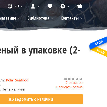
RU
магазине
Библиотека
Контакты
ый в упаковке (2-
ель:
Polar Seafood
0 отзывов
4
Написать отзыв
: Нет в наличии
Уведомить о наличии