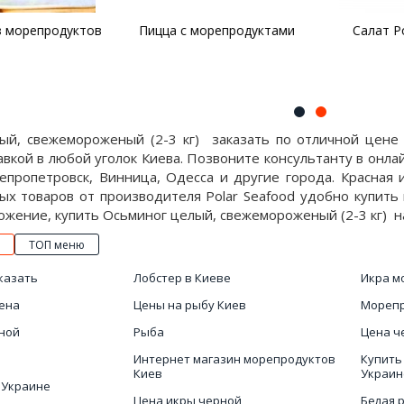
 морепродуктов
Пицца с морепродуктами
Салат Ро
ый, свежемороженый (2-3 кг) заказать по отличной цене
вкой в любой уголок Киева. Позвоните консультанту в онл
епропетровск, Винница, Одесса и другие города. Красная 
ых товаров от производителя Polar Seafood удобно купить
жение, купить Осьминог целый, свежемороженый (2-3 кг) на с
ТОП меню
казать
Лобстер в Киеве
Икра м
ена
Цены на рыбу Киев
Морепр
ной
Рыба
Цена ч
Интернет магазин морепродуктов
Купить
Киев
Украин
 Украине
Цена икры черной
Белая 