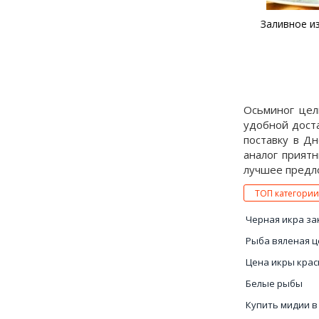
Теплый салат с овощами и
Заливное из
осьминогом на гриле
Осьминог цел
удобной доста
поставку в Дн
аналог приятн
лучшее предло
ТОП категории
Черная икра за
Рыба вяленая ц
Цена икры крас
Белые рыбы
Купить мидии в