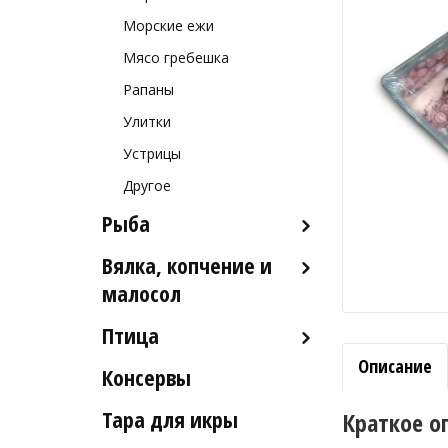
Морские ежи
Мясо гребешка
Рапаны
Улитки
Устрицы
Другое
Рыба
Вялка, копчение и
Рыба деликатесных сортов
малосол
Рыба столовых сортов
Птица
Икра вяленая
Рыба вяленая и сушеная
Описание
Консервы
Индейка
Рыба слабосоленая
Тара для икры
Краткое о
Рыба холодного и
горячего копчения