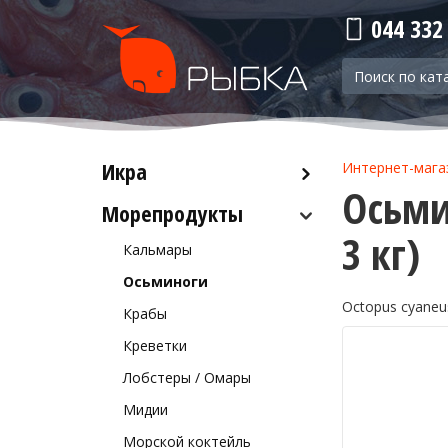
044 332
Икра
Интернет-мага
Осьми
Морепродукты
Красная икра
3 кг)
Черная икра
Кальмары
Прочая икра
Осьминоги
Octopus cyaneu
Крабы
Креветки
Лобстеры / Омары
Мидии
Морской коктейль