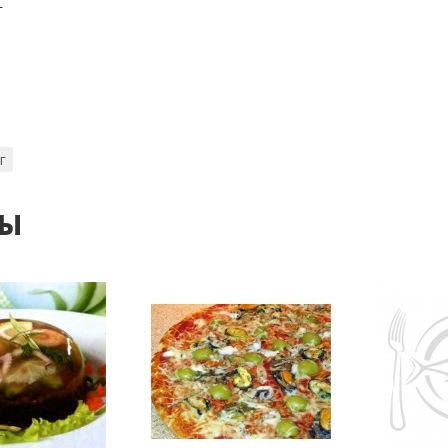
г
г
ты