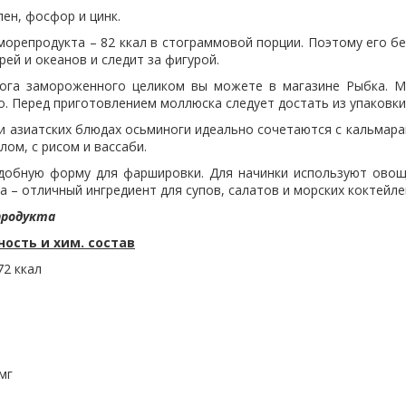
лен, фосфор и цинк.
орепродукта – 82 ккал в стограммовой порции. Поэтому его бе
ей и океанов и следит за фигурой.
ога замороженного целиком вы можете в магазине Рыбка. М
. Перед приготовлением моллюска следует достать из упаковки
и азиатских блюдах осьминоги идеально сочетаются с кальмара
ом, с рисом и вассаби.
добную форму для фаршировки. Для начинки используют овощ
 – отличный ингредиент для супов, салатов и морских коктейл
продукта
ость и хим. состав
72 ккал
мг