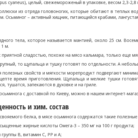
pus cyaneus), целый, свежемороженый в упаковке, весом 2,3-2,8
ллюски из отряда головоногих, которые обитают в теплых вода
 м. Осьминог – активный хищник, питающийся крабами, лангуста
дного тела, которое называется мантией, около 25 см. Восем
 1 м.
 приятной сладостью, похоже на мясо кальмара, только еще мя
рупный, то щупальца и тушку готовят по отдельности. А небол
я полезных свойств и мягкости морепродукт подвергают миним
ецепте время приготовления. Щупальца и мелкие тушки готовя
ся, тушатся, запекаются в духовке и на гриле.
 осьминога с доставкой по Киеву, можно в нашем интернет-маг
енность и хим. состав
вояемого белка, в мясе осьминога содержатся такие полезные 
сыщенные жирные кислоты Омега-3 – 350 мг на 100 г продукта;
группы В, витамин С, РР и А;