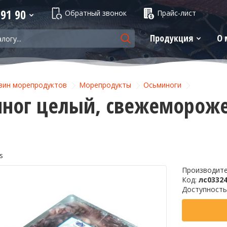
 91 90
Обратный звонок
Прайс-лист
Продукция
О 
зин морепродуктов
Морепродукты
Осьминоги
ног целый, свежеморожен
s
Производит
Код:
лс0332
Доступность