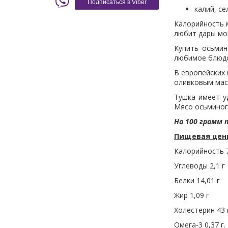
Подписаться в Viber
калий, се
Калорийность м
любит дары мор
Купить осьмин
любимое блюдо
В европейских 
оливковым масл
Тушка имеет у
Мясо осьминога
На 100 грамм 
Пищевая ценн
Калорийность 
Углеводы 2,1 г
Белки 14,01 г
Жир 1,09 г
Холестерин 43 
Омега-3 0,37 г.