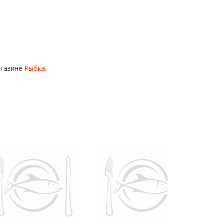
агазине
Рыбка
.