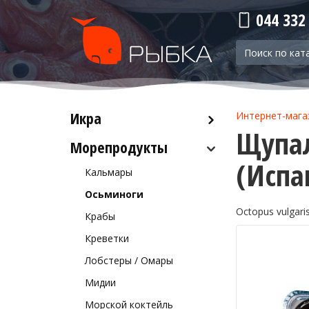
044 332
Икра
Интернет-мага
Щупал
Морепродукты
Красная икра
(Испа
Черная икра
Кальмары
Прочая икра
Осьминоги
Octopus vulgari
Крабы
Креветки
Лобстеры / Омары
Мидии
Морской коктейль