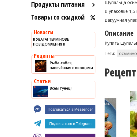
Продукты питания
Щупальца осьми
В упаковке 1,5 
Товары со скидкой
Оливковое масло
Вакуумная упак
Хумус
Описание
Новости
Уксус
‼️ УВАГА! ТЕРМІНОВЕ
Купить щупаль
ПОВІДОМЛЕННЯ ‼️
Сыры
Теги:
осьмино
Соусы
Рецепты
Рыба-сабля,
Сладости
Рецеп
запечённая с овощами
Рис
Статьи
Оливки
Всем тунец!
Мясные изделия
Макароны
Подписаться в Messenger
Вино
Кофе
Белое вино
Подписаться в Telegram
Красное вино
Blaser