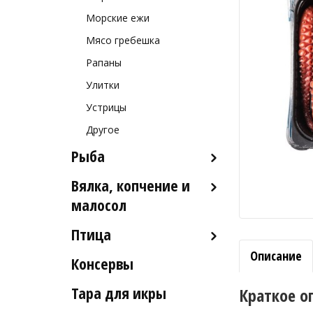
Морские ежи
Мясо гребешка
Рапаны
Улитки
Устрицы
Другое
Рыба
Вялка, копчение и
Рыба деликатесных сортов
малосол
Рыба столовых сортов
Птица
Икра вяленая
Рыба вяленая и сушеная
Описание
Консервы
Индейка
Рыба слабосоленая
Тара для икры
Краткое о
Рыба холодного и
горячего копчения