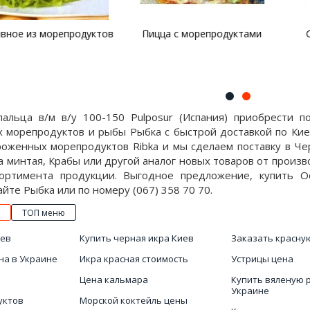
 морепродуктов
Пицца с морепродуктами
Салат Ро
альца в/м в/у 100-150 Pulposur (Испания) приобрести п
 морепродуктов и рыбы Рыбка с быстрой доставкой по Кие
оженных морепродуктов Ribka и мы сделаем поставку в Чер
а минтая, Крабы или другой аналог новых товаров от произв
ортимента продукции. Выгодное предложение, купить Ос
айте Рыбка или по номеру (067) 358 70 70.
ТОП меню
иев
Купить черная икра Киев
Заказать красну
на в Украине
Икра красная стоимость
Устрицы цена
Цена кальмара
Купить вяленую 
Украине
уктов
Морской коктейль цены