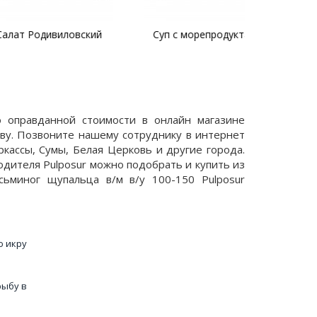
дивиловский
Суп с морепродуктами
о оправданной стоимости в онлайн магазине
ву. Позвоните нашему сотруднику в интернет
кассы, Сумы, Белая Церковь и другие города.
одителя Pulposur можно подобрать и купить из
ьминог щупальца в/м в/у 100-150 Pulposur
ю икру
рыбу в