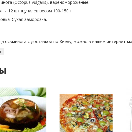
нога (Octopus vulgaris), вареномороженые.
кг - 12 шт щупалец весом 100-150 г.
овка. Сухая заморозка.
ца осьминога с доставкой по Киеву, можно в нашем интернет-м
г
ты