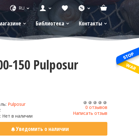
RU
магазине
Библиотека
Контакты
0-150 Pulposur
ель:
Pulposur
0 отзывов
2
Написать отзыв
: Нет в наличии
Уведомить о наличии