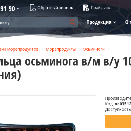
 91 90
Обратный звонок
Прайс-лист
Продукция
О 
зин морепродуктов
Морепродукты
Осьминоги
ьца осьминога в/м в/у 10
ния)
s
Производит
Код:
лс0351
Доступность