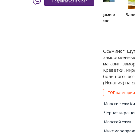
Подписаться в Viber
Теплый салат с овощами и
Заливное из
осьминогом на гриле
Осьминог щуп
замороженных
магазин замор
Креветки, Икр
большого асс
(Испания) на с
ТОП категории
Морские ежи К
Черная икра це
Морской ежик
Микс морепрод