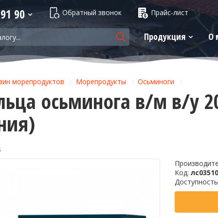
 91 90
Обратный звонок
Прайс-лист
Продукция
О 
зин морепродуктов
Морепродукты
Осьминоги
ьца осьминога в/м в/у 20
ния)
s
Производит
Код:
лс0351
Доступность