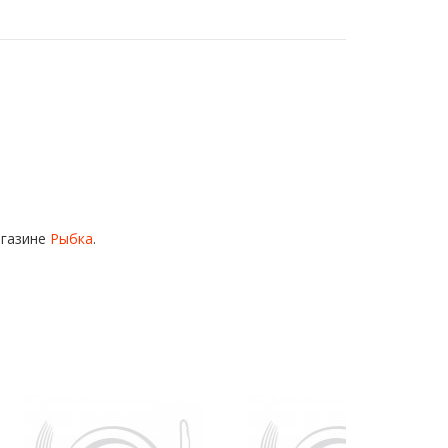
агазине
Рыбка
.