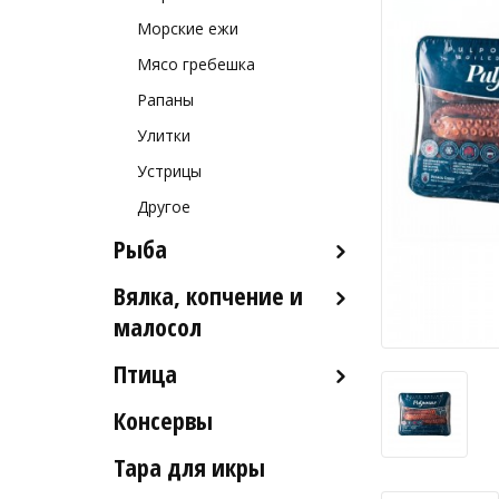
Морские ежи
Мясо гребешка
Рапаны
Улитки
Устрицы
Другое
Рыба
Вялка, копчение и
Рыба деликатесных сортов
малосол
Рыба столовых сортов
Птица
Икра вяленая
Рыба вяленая и сушеная
Консервы
Индейка
Рыба слабосоленая
Тара для икры
Рыба холодного и
горячего копчения