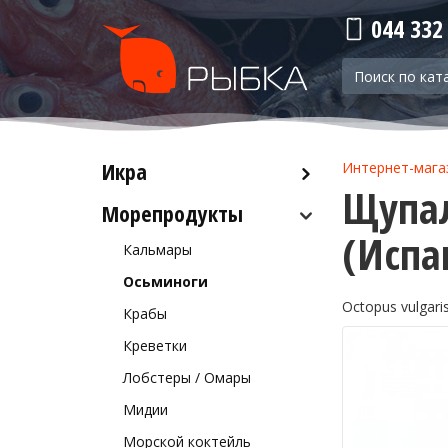
044 332
Икра
Интернет-мага
Щупал
Морепродукты
Красная икра
(Испа
Черная икра
Кальмары
Прочая икра
Осьминоги
Octopus vulgari
Крабы
Креветки
Лобстеры / Омары
Мидии
Морской коктейль