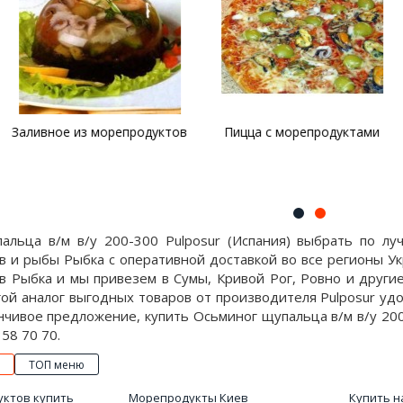
 морепродуктов
Пицца с морепродуктами
Салат Ро
альца в/м в/у 200-300 Pulposur (Испания) выбрать по л
 и рыбы Рыбка с оперативной доставкой во все регионы Ук
 Рыбка и мы привезем в Сумы, Кривой Рог, Ровно и другие
ой аналог выгодных товаров от производителя Pulposur уд
нчивое предложение, купить Осьминог щупальца в/м в/у 200-
58 70 70.
ТОП меню
уктов купить
Морепродукты Киев
Купить н