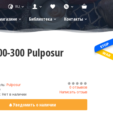
RU
магазине
Библиотека
Контакты
0-300 Pulposur
ель:
Pulposur
0 отзывов
0
Написать отзыв
: Нет в наличии
Уведомить о наличии