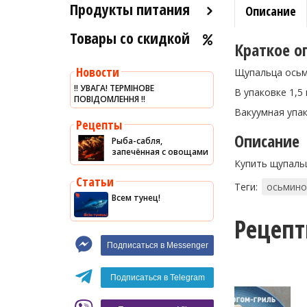
Продукты питания
Описание
Товары со скидкой
Оливковое масло
Краткое о
Хумус
Новости
Щупальца осьми
Уксус
‼️ УВАГА! ТЕРМІНОВЕ
В упаковке 1,5 
ПОВІДОМЛЕННЯ ‼️
Сыры
Вакуумная упак
Соусы
Рецепты
Описание
Рыба-сабля,
Сладости
запечённая с овощами
Купить щупаль
Рис
Статьи
Теги:
осьмино
Оливки
Всем тунец!
Мясные изделия
Рецеп
Макароны
Подписаться в Messenger
Вино
Кофе
Белое вино
Подписаться в Telegram
Красное вино
Blaser