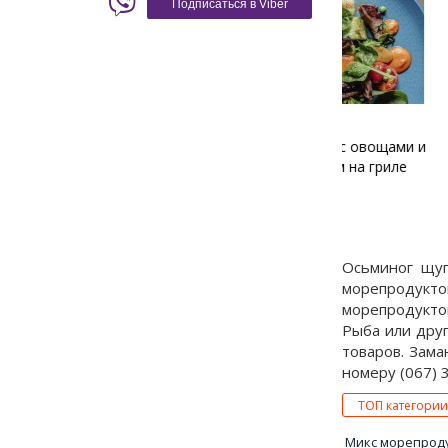
Подписаться в Viber
Теплый салат с овощами и
Заливное из
осьминогом на гриле
Осьминог щуп
морепродуктов
морепродуктов
Рыба или друг
товаров. Зама
номеру (067) 3
ТОП категории
Микс морепрод