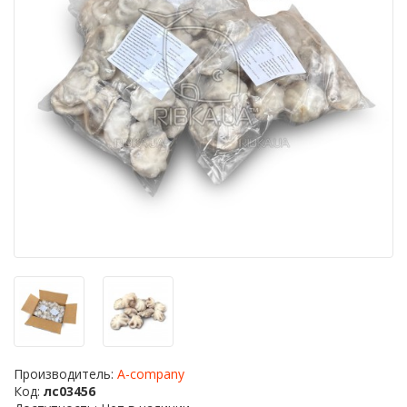
Производитель:
A-company
Код:
лс03456