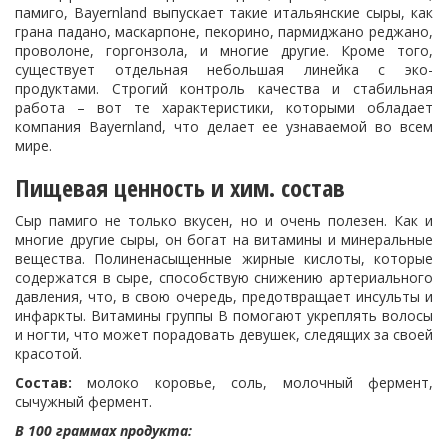
памиго, Bayernland выпускает такие итальянские сыры, как
грана падано, маскарпоне, пекорино, пармиджано реджано,
проволоне, горгонзола, и многие другие. Кроме того,
существует отдельная небольшая линейка с эко-
продуктами. Строгий контроль качества и стабильная
работа – вот те характеристики, которыми обладает
компания Bayernland, что делает ее узнаваемой во всем
мире.
Пищевая ценность и хим. состав
Сыр памиго не только вкусен, но и очень полезен. Как и
многие другие сыры, он богат на витамины и минеральные
вещества. Полиненасыщенные жирные кислоты, которые
содержатся в сыре, способствую снижению артериального
давления, что, в свою очередь, предотвращает инсульты и
инфаркты. Витамины группы В помогают укреплять волосы
и ногти, что может порадовать девушек, следящих за своей
красотой.
Состав:
молоко коровье, соль, молочный фермент,
сычужный фермент.
В 100 граммах продукта: