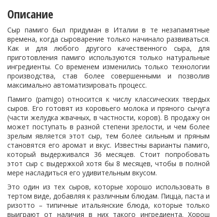
Описание
Сыр памиго был придуман в Италии в те незапамятные
времена, когда сыроварение только начинало развиваться.
Как и для любого другого качественного сыра, для
приготовления памиго используются только натуральные
ингредиенты. Со временем изменились только технологии
производства, став более совершенными и позволив
максимально автоматизировать процесс.
Памиго (pamigo) относится к числу классических твердых
сыров. Его готовят из коровьего молока и пряного сычуга
(части желудка жвачных, в частности, коров). В продажу он
может поступать в разной степени зрелости, и чем более
зрелым является этот сыр, тем более сильным и пряным
становятся его аромат и вкус. Известны варианты памиго,
который выдерживался 36 месяцев. Стоит попробовать
этот сыр с выдержкой хотя бы 8 месяцев, чтобы в полной
мере насладиться его удивительным вкусом.
Это один из тех сыров, которые хорошо использовать в
тертом виде, добавляя к различным блюдам. Пицца, паста и
ризотто – типичные итальянские блюда, которые только
выиграют от наличия в них такого ингредиента. Хорош