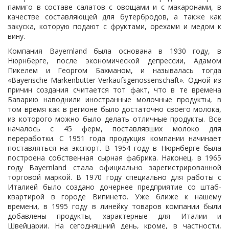
памиго в составе салатов с овощами и с макаронами, в
качестве составляющей для бутербродов, а также как
закуска, которую подают с фруктами, орехами и медом к
вину.
Компания Bayernland была основана в 1930 году, в
Нюрнберге, после экономической депрессии, Адамом
Пикелем и Георгом Бахманом, и называлась тогда
«Bayerische Markenbutter-Verkaufsgenossenschaft». Одной из
причин создания считается тот факт, что в те времена
Баварию наводнили иностранные молочные продукты, в
том время как в регионе было достаточно своего молока,
из которого можно было делать отличные продукты. Все
началось с 45 ферм, поставлявших молоко для
переработки. C 1951 года продукция компании начинает
поставляться на экспорт. В 1954 году в Нюрнберге была
построена собственная сырная фабрика. Наконец, в 1965
году Bayernland стала официально зарегистрированной
торговой маркой. В 1970 году специально для работы с
Италией было создано дочернее предприятие со штаб-
квартирой в городе Випинето. Уже ближе к нашему
времени, в 1995 году в линейку товаров компании были
добавлены продукты, характерные для Италии и
Швейцарии. На сегодняшний день, кроме, в частности,