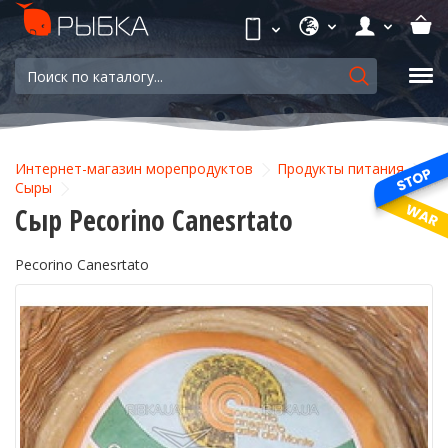
Интернет-магазин морепродуктов
Продукты питания
Сыры
Сыр Pecorino Canesrtato
Pecorino Canesrtato