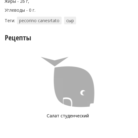
Жиры - 26 г,
Углеводы - 0 г.
Теги:
pecorino canesrtato
сыр
Рецепты
Соус De Cecco