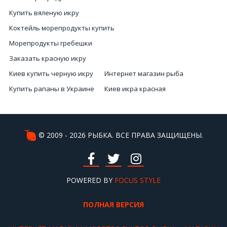
Купить вяленую икру
Коктейль морепродукты купить
Морепродукты гребешки
Заказать красную икру
Киев купить черную икру
Интернет магазин рыба
Купить рапаны в Украине
Киев икра красная
Креветка купить
Мидии цена
Красная икра стоимость
Кальмары заказать
Морские ежи купить
Морская улитка
© 2009 - 2026 РЫБКА. ВСЕ ПРАВА ЗАЩИЩЕНЫ.
Цена за черную икру
Рыба цена Киев
Купить икру Украина
Рыба
Купить черная икра
POWERED BY
Икра красная цена Киев
FOCUS STYLE
ПОЛНАЯ ВЕРСИЯ