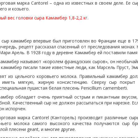
рговая марка Cantorel – одна из известных в своем деле. Ее с
его и козьего.
й вес головки сыра Камамбер 1,8-2,2 кг.
о сыр камамбер впервые был приготовлен во Франции еще в 179
очередь, рецепт рассказал спасенный от преследования монах.
ари Арель. В 1928 году в деревне Камамбер ей поставили памя
амамбер называют «королем французских сыров», он необычайно
 камамбер писали такие известные люди, как Марсель Пруст, Эм
вят из цельного коровьего молока. Правильный камамбер дол
и иметь мягкую, жирную консистенцию. Сверху сыр покрыт
пециальная пушистая белая плесень Penicillium camemberti.
амбер обладает очень приятный острым и пикантным вкусом,
бной. Качественный сыр не должен рассыпаться при нарезке. Ес
 он испорчен.
орговая марка Cantorel (Канторель) производит различные сыр
чьего молока самого высокого качества получаются сыр бри
ой плесени geant, и многие другие.