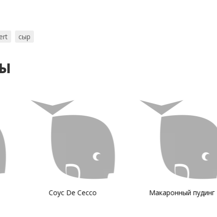
rt
сыр
ты
De Cecco
Макаронный пудинг
Макаро