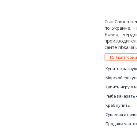
Сыр Сamembert
по Украине. 
Ровно, Бердя
производител
сайте ribka.ua
ТОП категории
Купить красную
Морской еж куп
Купить икру в 
Рыба заказать 
Краб купить
Сушеная и вяле
Продажа улиток
Вяленая и суше