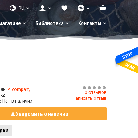
RU
магазине
Библиотека
Контакты
ель:
A-company
0 отзывов
-2
Написать отзыв
: Нет в наличии
Уведомить о наличии
адки