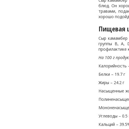
Сыр камамбер 
блюд. Он хоро
травами, пода
хорошо подойду
Пищевая ц
Сыр камамбер 
группы В, А, 
профилактике к
На 100 г проду
Калорийность –
Белки – 19.7 г
Жиры – 24.2 г
Насыщенные жи
Полиненасыщен
Мононенасыщен
Углеводы – 0.5 
Кальций – 39.5