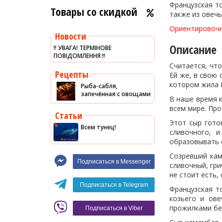
Французская то
Товары со скидкой
Красное вино
Blaser
также из овечь
Ориентировочны
Новости
Описание
‼️ УВАГА! ТЕРМІНОВЕ
ПОВІДОМЛЕННЯ ‼️
Считается, чт
Рецепты
Ей же, в свою 
котором жила М
Рыба-сабля,
запечённая с овощами
В наше время к
всем мире. Про
Статьи
Этот сыр гото
Всем тунец!
сливочного, 
образовывать с
Созревший кам
Подписаться в Messenger
сливочный, гри
не стоит есть,
Подписаться в Telegram
Французская т
козьего и ове
прожилками бел
Подписаться в Viber