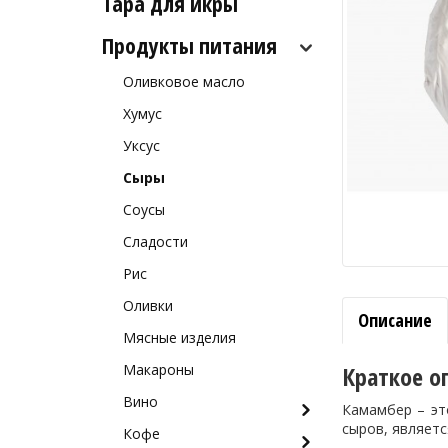
Тара для икры
Рыба холодного и
Морские ежи
горячего копчения
Продукты питания
Мясо гребешка
Оливковое масло
Рапаны
Хумус
Улитки
Уксус
Устрицы
Сыры
Другое
Соусы
Сладости
Рис
Оливки
Описание
Мясные изделия
Макароны
Краткое о
Вино
Камамбер – эт
сыров, являетс
Кофе
Белое вино