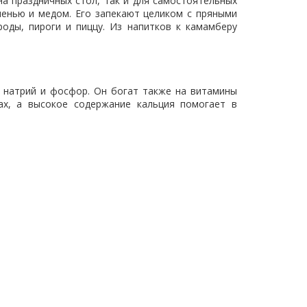
а праздничных стол, так и для самостоятельных
ленью и медом. Его запекают целиком с пряными
оды, пироги и пиццу. Из напитков к камамберу
, натрий и фосфор. Он богат также на витамины
ах, а высокое содержание кальция помогает в