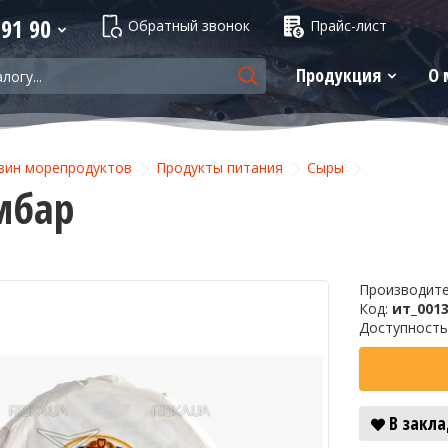
 91 90
Обратный звонок
Прайс-лист
Продукция
О 
зин морепродуктов
Продукты питания
Сыры
мбар
Производит
Код:
ит_0013
Доступность
В закл