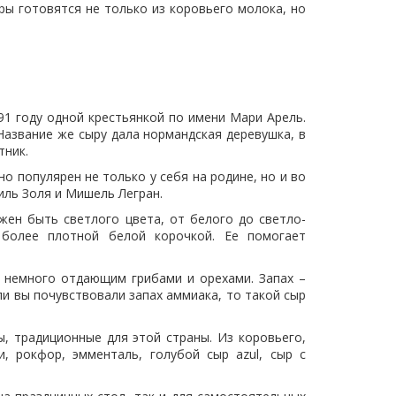
ыры готовятся не только из коровьего молока, но
1 году одной крестьянкой по имени Мари Арель.
 Название же сыру дала нормандская деревушка, в
тник.
 популярен не только у себя на родине, но и во
иль Золя и Мишель Легран.
жен быть светлого цвета, от белого до светло-
 более плотной белой корочкой. Ее помогает
 немного отдающим грибами и орехами. Запах –
ли вы почувствовали запах аммиака, то такой сыр
ы, традиционные для этой страны. Из коровьего,
, рокфор, эмменталь, голубой сыр azul, сыр с