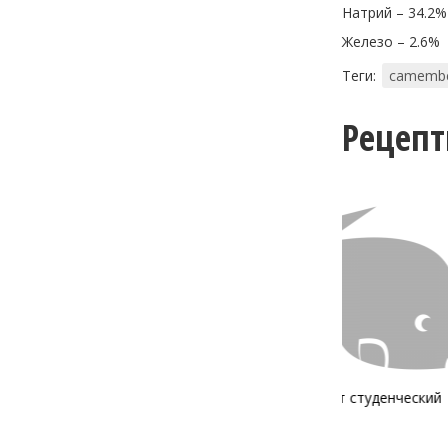
Натрий – 34.2%
Железо – 2.6%
Теги:
сamembe
Рецеп
Салат студенческий
Соус 