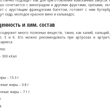
отлично подойдет как для приготовления изысканных закусок н
шо сочетается с виноградом и другими фруктами, орехами, зе
ют с хрустящим французским багетом, готовят с ним бутербр
т сидр, молодое красное вино и кальвадос.
енность и хим. состав
содержит много полезных веществ, таких, как калий, кальций
D, E и K. Его можно рекомендовать при артрозах и артрит
ариеса.
кта:
 300 кКал
ры – 15.3 г
ные жиры – 0.8 г
ные жиры – 7.1 г
г
%