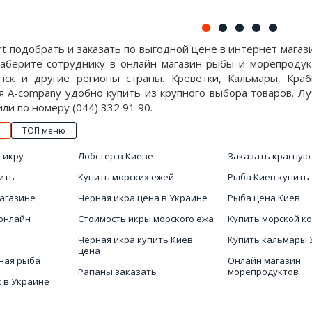
 подобрать и заказать по выгодной цене в интернет магаз
Наберите сотруднику в онлайн магазин рыбы и морепродук
нск и другие регионы страны. Креветки, Кальмары, Кра
я A-company удобно купить из крупного выбора товаров. Л
 или по номеру (044) 332 91 90.
ТОП меню
 икру
Лобстер в Киеве
Заказать красную
ить
Купить морских ежей
Рыба Киев купить
магазине
Черная икра цена в Украине
Рыба цена Киев
онлайн
Стоимость икры морского ежа
Купить морской к
Черная икра купить Киев
Купить кальмары 
цена
ная рыба
Онлайн магазин
Рапаны заказать
морепродуктов
 в Украине
Купить креветок в Украине
Купить рыбу Киев
ная рыба