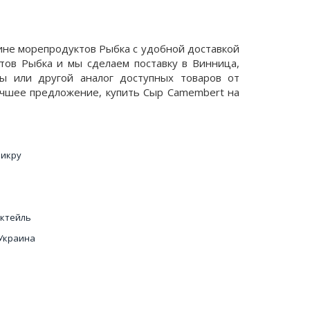
ине морепродуктов Рыбка с удобной доставкой
тов Рыбка и мы сделаем поставку в Винница,
бы или другой аналог доступных товаров от
учшее предложение, купить Сыр Сamembert на
 икру
октейль
Украина