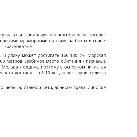
стречаются экземпляры и в полтора раза тяжелее
зелеными мраморными пятнами на боках и спине.
 - красноватые.
. В длину может достигать 160-180 см. Морская
900 метров. Любимое место обитания - песчаные
м. Мольва - хищник, поэтому в основном питается
ости достигает в 8-10 лет, нерест происходит в
 шельфа, ставной сети, донного трала, либо же