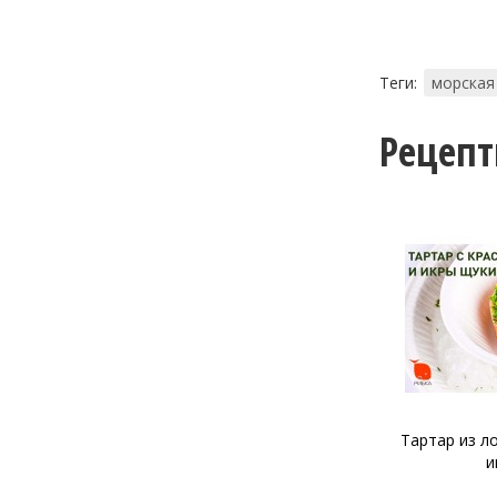
Теги:
морская
Рецеп
Тартар из л
и