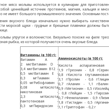
ное мясо мольвы используется в кулинарии для приготовле
собой ценнейший источник протеинов, магния, кальция и множ
то не имеет большого промышленного значения. Основным пост
ения вкусного блюда изначально нужно выбирать качествен
сти морской щуки - грудные и брюшные плавники должны быть
жице.
ольвы упругое и волокнистое. Визуально похоже на филе треск
зная рыбка, из которой получаются очень вкусные блюда.
Витамины (в 100 г):
Аминокислоты (в 100 г):
Витамин А -
2 мкгВитамин D -
Кислота аспарагиновая
3,4 мкгВитамин В12 -
1,9 гТреонин - 0,8 гСерин
0,5 мкгВитамин Е -
0,8 гКислота глутаминовая
0,3 мгТиамин -
3,1 гПролин - 0,6 гГлицин
0,05 мгРибофлавин -
0,7 гАланин - 1,1 гВалин
0,08 мгКислота
0,9 гМетионин - 0,5 гИзолей
никотиновая -
- 0,8 гЛейцин - 1,5 гТирози
2,3 мгКислота
0,7 гФенилаланин - 0,9 гЛизи
пантотеновая -
1,8 гГистидин - 0,5 гАргини
0,3 мгПиридоксин -
1,1 гТриптофан - 0,2 г