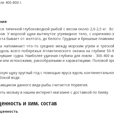
ле 400-800 г.
ния
ся типичной глубоководной рыбой с весом около 2,0-2,5 кг. В
ров. У морской щуки вытянутое угревидное тело, с коричнево-
та бывает от желтого, до белого. Грудные и брюшные плавники
а напоминает что-то среднее между морским угрем и треской
вдоль всего побережья Атлантического океана на глубине 50-
нувшие судна. Наиболее удачная глубина для ловли - 300-400 
 или иглокожими, ракообразными и каракатицами. Половой зрел
кую щуку круглый год с помощью яруса вдоль континентального
убокой воде.
авщиком данного вида рыбы считается Норвегия.
ть мольву в нашем интернет-магазине с доставкой по Киеву.
енность и хим. состав
 ценность