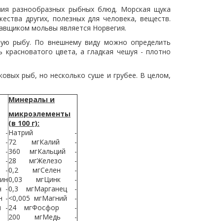
ния разнообразных рыбных блюд. Морская щука
ества других, полезных для человека, веществ.
авщиком мольвы является Норвегия.
ную рыбу. По внешнему виду можно определить
 красноватого цвета, а гладкая чешуя - плотно
овых рыб, но несколько суше и грубее. В целом,
Минералы и
микроэлементы
(в 100 г):
 -
Натрий -
 -
72 мгКалий -
 -
360 мгКальций -
 -
28 мгЖелезо -
 -
0,2 мгСелен -
цин
0,03 мгЦинк -
н -
0,3 мгМарганец -
н -
<0,005 мгМагний -
н -
24 мгФосфор -
200 мгМедь -