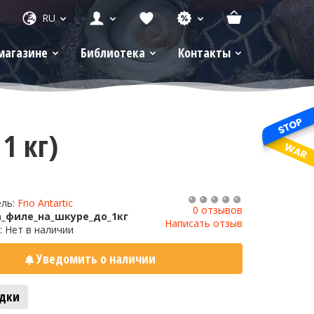
RU
магазине
Библиотека
Контакты
1 кг)
ель:
Frio Antartic
0 отзывов
_филе_на_шкуре_до_1кг
Написать отзыв
: Нет в наличии
Уведомить о наличии
адки