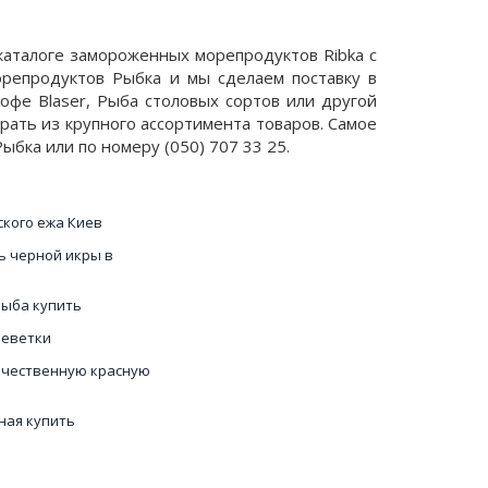
 каталоге замороженных морепродуктов Ribka с
орепродуктов Рыбка и мы сделаем поставку в
офе Blaser, Рыба столовых сортов или другой
брать из крупного ассортимента товаров. Самое
ыбка или по номеру (050) 707 33 25.
ского ежа Киев
ь черной икры в
рыба купить
реветки
ачественную красную
ная купить
бешка купить
ь икры морского ежа