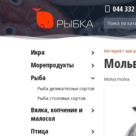
044 332
Икра
Интернет-мага
Мольв
Морепродукты
Красная икра
Черная икра
Рыба
Кальмары
Molva molva
Прочая икра
Осьминоги
Рыба деликатесных сортов
Крабы
Рыба столовых сортов
Креветки
Вялка, копчение и
Лобстеры / Омары
малосол
Мидии
Птица
Икра вяленая
Морской коктейль