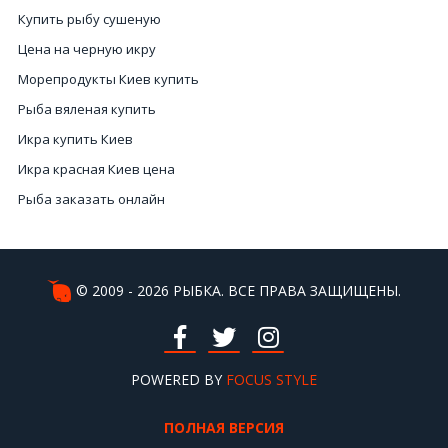
Купить рыбу сушеную
Цена на черную икру
Морепродукты Киев купить
Рыба вяленая купить
Икра купить Киев
Икра красная Киев цена
Рыба заказать онлайн
Купить слабосоленую рыбу
Настоящая черная икра цена
Купить краба
© 2009 - 2026 РЫБКА. ВСЕ ПРАВА ЗАЩИЩЕНЫ.
Магазин черной икры
Устрицы в Киеве
Белые рыбы
POWERED BY
FOCUS STYLE
Морские рапаны
ПОЛНАЯ ВЕРСИЯ
Икра интернет магазин