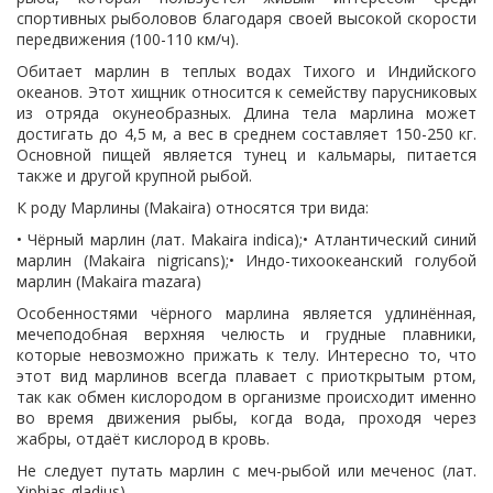
спортивных рыболовов благодаря своей высокой скорости
передвижения (100-110 км/ч).
Обитает марлин в теплых водах Тихого и Индийского
океанов. Этот хищник относится к семейству парусниковых
из отряда окунеобразных. Длина тела марлина может
достигать до 4,5 м, а вес в среднем составляет 150-250 кг.
Основной пищей является тунец и кальмары, питается
также и другой крупной рыбой.
К роду Марлины (Makaira) относятся три вида:
• Чёрный марлин (лат. Makaira indica);• Атлантический синий
марлин (Makaira nigricans);• Индо-тихоокеанский голубой
марлин (Makaira mazara)
Особенностями чёрного марлина является удлинённая,
мечеподобная верхняя челюсть и грудные плавники,
которые невозможно прижать к телу. Интересно то, что
этот вид марлинов всегда плавает с приоткрытым ртом,
так как обмен кислородом в организме происходит именно
во время движения рыбы, когда вода, проходя через
жабры, отдаёт кислород в кровь.
Не следует путать марлин с меч-рыбой или меченос (лат.
Xiphias gladius).