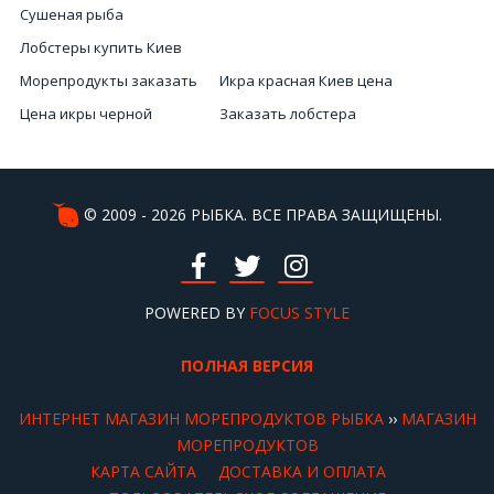
Сушеная рыба
Лобстеры купить Киев
Морепродукты заказать
Икра красная Киев цена
Цена икры черной
Заказать лобстера
Красную икру
Интернет магазин рыба
Рыба Киев купить
Красная икра магазин каталог
Заказать креветки Киев
Стоимость икры черной
© 2009 - 2026 РЫБКА. ВСЕ ПРАВА ЗАЩИЩЕНЫ.
Купить морского ежа
Цена лобстера в Украине
Лобстеры цена Киев
Мясо мидий купить
Красная икра стоимость
POWERED BY
Мидиии
FOCUS STYLE
ПОЛНАЯ ВЕРСИЯ
ИНТЕРНЕТ МАГАЗИН МОРЕПРОДУКТОВ РЫБКА
››
МАГАЗИН
МОРЕПРОДУКТОВ
КАРТА САЙТА
ДОСТАВКА И ОПЛАТА