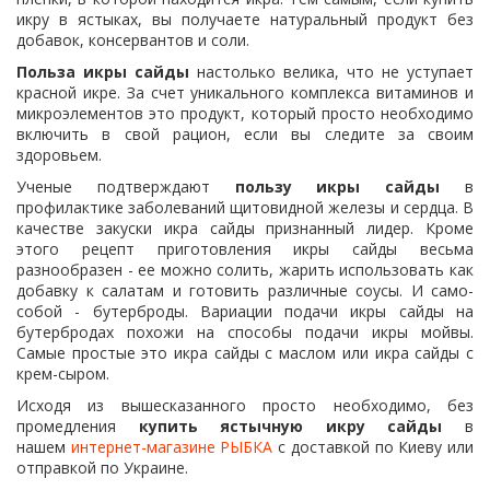
икру в ястыках, вы получаете натуральный продукт без
добавок, консервантов и соли.
Польза икры сайды
настолько велика, что не уступает
красной икре. За счет уникального комплекса витаминов и
микроэлементов это продукт, который просто необходимо
включить в свой рацион, если вы следите за своим
здоровьем.
Ученые подтверждают
пользу икры сайды
в
профилактике заболеваний щитовидной железы и сердца.
В
качестве закуски икра сайды признанный лидер. Кроме
этого рецепт приготовления икры сайды весьма
разнообразен - ее можно солить, жарить использовать как
добавку к салатам и готовить различные соусы.
И само-
собой - бутерброды. Вариации подачи икры сайды на
бутербродах похожи на способы подачи икры мойвы.
Самые простые это икра сайды с маслом или икра сайды с
крем-сыром.
Исходя из вышесказанного просто необходимо, без
промедления
купить
ястычную икру сайды
в
нашем
интернет-магазине РЫБКА
с доставкой по Киеву или
отправкой по Украине.