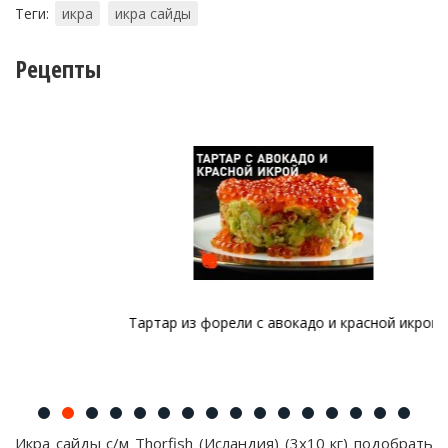
Теги:
икра
икра сайды
Рецепты
Тартар из форели с авокадо и красной икрой
Икра сайды с/м Thorfish (Исландия) (3х10 кг) подобрать