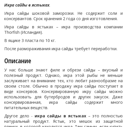
Икра сайды в ястыках
.
Икра сайды шоковой заморозки. Не содержит соли и
консервантов. Срок хранения 2 года со дня изготовления.
Икра сайды в ястыках – икра производства компании
Thorfish (Исландия).
В ящике 3 пласта по 10 кг.
После размораживания икра сайды требует переработки.
Описание
У нас больше знают филе и обрези сайды – вкусный и
полезный продукт. Однако, икра этой рыбы не меньше
заслуживает на внимание тех, кто любит разнообразие на
своем столе. Обычно в продажу икра сайды поступает в
виде консервов. Консервированную икру сайды можно
использовать для бутербродов и других закусок. Даже
консервированная, икра сайды содержит много
питательных веществ.
Другое дело -
икра сайды в ястыках
– это полностью
натуральный продукт. Ястык, это мешок из защитной
пленки, в которой находится икра. Тем самым, если купить