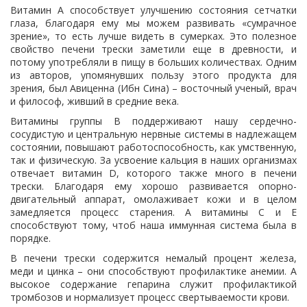
Витамин А способствует улучшению состояния сетчатки
глаза, благодаря ему мы можем развивать «сумрачное
зрение», то есть лучше видеть в сумерках. Это полезное
свойство печени трески заметили еще в древности, и
потому употребляли в пищу в больших количествах. Одним
из авторов, упомянувших пользу этого продукта для
зрения, был Авиценна (Ибн Сина) – восточный ученый, врач
и философ, живший в средние века.
Витамины группы В поддерживают нашу сердечно-
сосудистую и центральную нервные системы в надлежащем
состоянии, повышают работоспособность, как умственную,
так и физическую. За усвоение кальция в наших организмах
отвечает витамин D, которого также много в печени
трески. Благодаря ему хорошо развивается опорно-
двигательный аппарат, омолаживает кожи и в целом
замедляется процесс старения. А витамины С и Е
способствуют тому, чтоб наша иммунная система была в
порядке.
В печени трески содержится немалый процент железа,
меди и цинка – они способствуют профилактике анемии. А
высокое содержание гепарина служит профилактикой
тромбозов и нормализует процесс свертываемости крови.