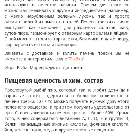
используют в качестве начинки. Причем для этого ее
можно как смешивать с другими ингредиентами (например,
с мелко нарубленным зеленым луком), так и просто
размять вилкой и намазать на хлеб. Печень трески отлично
выступает как компонент для различных салатов, рагу,
супов-пюре, гармонирует с отварным картофелем и яйцами.
С ней можно готовить тарталетки, блинчики, и даже пиццу,
фаршировать ею яйца и помидоры.
Заказать с доставкой и купить печень трески Вы не
сможете в интернет-магазине "
Рыбка
".
Икра. Рыба. Морепродукты. Доставка.
Пищевая ценность и хим. состав
Пресловутый рыбий жир, который так не любят дети (да и
взрослые тоже) содержится в большом количестве в
печени трески. Так что можно получать нужную дозу этого
полезного вещества, и при этом получать удовольствие от
еды. Степень жирности печени трески – более 60%. Кроме
того, в ней содержаться витамины А, С, D, E и группы В,
белки, ненасыщенные жирные кислоты, фолиевая кислота,
йод, железо, цинк, медь и другие полезные вещества.