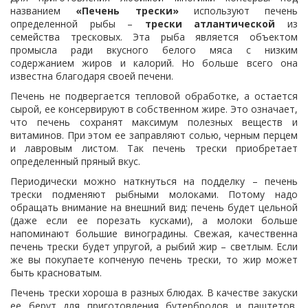
названием
«Печень трески»
используют печень
определенной рыбы –
трески атлантической
из
семейства тресковых. Эта рыба является объектом
промысла ради вкусного белого мяса с низким
содержанием жиров и калорий. Но больше всего она
известна благодаря своей печени.
Печень не подвергается тепловой обработке, а остается
сырой, ее консервируют в собственном жире. Это означает,
что печень сохранят максимум полезных веществ и
витаминов. При этом ее заправляют солью, черным перцем
и лавровым листом. Так печень трески приобретает
определенный пряный вкус.
Периодически можно наткнуться на подделку – печень
трески подменяют рыбными молоками. Потому надо
обращать внимание на внешний вид: печень будет цельной
(даже если ее порезать кусками), а молоки больше
напоминают большие виноградины. Свежая, качественна
печень трески будет упругой, а рыбий жир – светлым. Если
же вы покупаете копченую печень трески, то жир может
быть красноватым.
Печень трески хороша в разных блюдах. В качестве закуски
ее берут для приготовления бутербродов и паштетов,