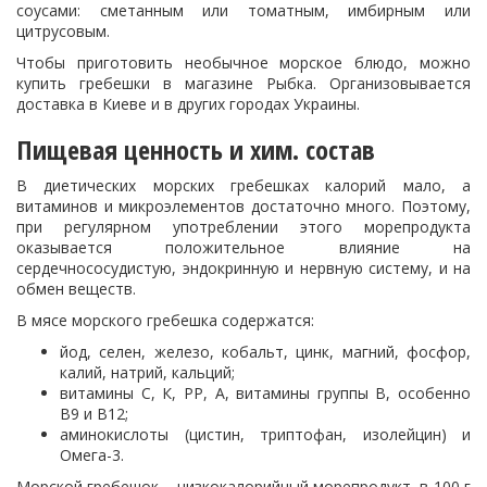
соусами: сметанным или томатным, имбирным или
цитрусовым.
Чтобы приготовить необычное морское блюдо, можно
купить гребешки в магазине Рыбка. Организовывается
доставка в Киеве и в других городах Украины.
Пищевая ценность и хим. состав
В диетических морских гребешках калорий мало, а
витаминов и микроэлементов достаточно много. Поэтому,
при регулярном употреблении этого морепродукта
оказывается положительное влияние на
сердечнососудистую, эндокринную и нервную систему, и на
обмен веществ.
В мясе морского гребешка содержатся:
йод, селен, железо, кобальт, цинк, магний, фосфор,
калий, натрий, кальций;
витамины С, К, РР, А, витамины группы В, особенно
В9 и В12;
аминокислоты (цистин, триптофан, изолейцин) и
Омега-3.
Морской гребешок – низкокалорийный морепродукт, в 100 г