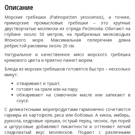
Описание
Морские гребешки (
Patinopecten yessoensis), а точнее,
приморские промысловые гребешки – это крупные
двустворчатые моллюски из отряда Pectinoida. Обитают на
глубине около 50 метров, на прибрежных мелководьях
Японского моря. Максимальная поперечная длина
ребристой раковины около 20 см.
Натуральное и качественное мясо морского гребешка
кремового цвета и приятно пахнет морем.
Блюда из морских гребешков готовятся быстро – несколько
минут:
отваривают и тушат;
готовят на гриле или на пару;
обжаривают на сливочном масле или запекают в
соусе.
С деликатесными морепродуктами гармонично сочетаются
гарниры из картофеля, риса или бобовых. А кинза, имбирь,
руккола, кедровые орешки, острый перец, чеснок, лук порей
и цитрусовые добавляют пикантности и оттеняют легкий
сладковатый вкус моллюсков. Подают с различными