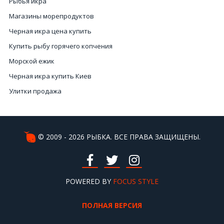
Рыбья икра
Магазины морепродуктов
Черная икра цена купить
Купить рыбу горячего копчения
Морской ежик
Черная икра купить Киев
Улитки продажа
Морские ежи
Купить свежие морепродукты
Устрицы
© 2009 - 2026 РЫБКА. ВСЕ ПРАВА ЗАЩИЩЕНЫ.
Купить осминога
Икра черная купить Киев
Черная икра купить цена
POWERED BY
FOCUS STYLE
Купить рыбу Киев
ПОЛНАЯ ВЕРСИЯ
Черная икра рыба