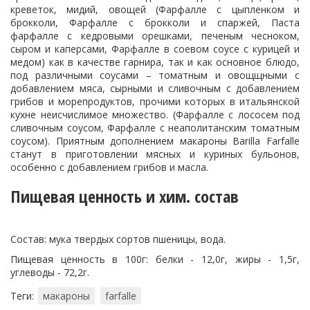
креветок, мидий, овощей (Фарфалле с цыпленком и
брокколи, Фарфалле с брокколи и спаржей, Паста
фарфалле с кедровыми орешками, печеным чесноком,
сыром и каперсами, Фарфалле в соевом соусе с курицей и
медом) как в качестве гарнира, так и как основное блюдо,
под различными соусами – томатным и овощщными с
добавлением мяса, сырными и сливочным с добавлением
грибов и морепродуктов, прочими которых в итальянской
кухне неисчислимое множество. (Фарфалле с лососем под
сливочным соусом, Фарфалле с неаполитанским томатным
соусом). Приятным дополнением макароны Barilla Farfalle
станут в приготовлении мясных и куриных бульонов,
особенно с добавлением грибов и масла.
Пищевая ценность и хим. состав
Состав: мука твердых сортов пшеницы, вода.
Пищевая ценность в 100г: белки - 12,0г, жиры - 1,5г,
углеводы - 72,2г.
Теги:
макароны
farfalle