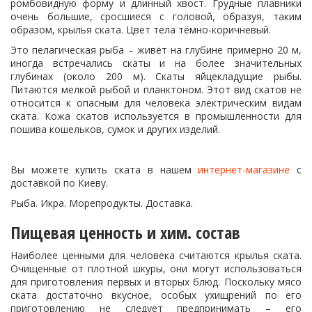
ромбовидную форму и длинный хвост. Грудные плавники
очень большие, сросшиеся с головой, образуя, таким
образом, крылья ската. Цвет тела тёмно-коричневый.
Это пелагическая рыба – живёт на глубине примерно 20 м,
иногда встречались скаты и на более значительных
глубинах (около 200 м). Скаты яйцекладущие рыбы.
Питаются мелкой рыбой и планктоном. Этот вид скатов не
относится к опасным для человека электрическим видам
ската. Кожа скатов используется в промышленности для
пошива кошельков, сумок и других изделий.
Вы можете купить ската в нашем
интернет-магазине
с
доставкой по Киеву.
Рыба. Икра. Морепродукты. Доставка.
Пищевая ценность и хим. состав
Наиболее ценными для человека считаются крылья ската.
Очищенные от плотной шкуры, они могут использоваться
для приготовления первых и вторых блюд. Поскольку мясо
ската достаточно вкусное, особых ухищрений по его
приготовлению не следует предпринимать – его