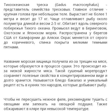
Тихоокеанская треска (Gadus macrocephalus) -
представитель семейства тресковых. Главное отличие -
крупная голова при небольшом теле. Вырастает не более 1
метра и весит до 17 кг. Чаще отлавливают рыбу около
полуметра длиной и весом 2-5 кг. Обитает вдоль северного
побережья Тихого океана. Промысел ведут в Беринговом,
Охотском и Японском морях. Распространена у берегов
США от Калифорнии до Аляски. Окрас меняется от серого
до коричневого, спинка покрыта мелкими темными
пятнами.
Название морская хищница получила из-за трещин на мясе,
которые образуются в процессе сушки. Это происходит из-
за низкой жирности мяса. Такой сушеный морепродукт
сохраняет полезные свойства в концентрированном виде и
долго хранится. Называется блюдо бакалао и уникальный
рецепт есть в кухнях тех народов, которые добывают рыбу.
Чтобы не пересушить нежное филе, рекомендуем тушить с
овощами или запекать на овощной подушке. Также
обжаривают в кляре при невысокой температуре.