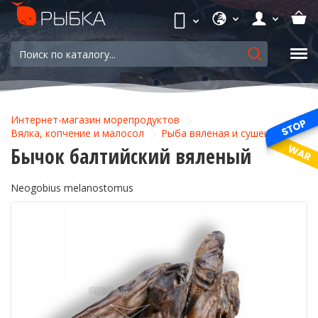
Интернет-магазин морепродуктов
Вялка, копчение и малосол
Рыба вяленая и сушеная
Бычок балтийский вяленый
Neogobius melanostomus