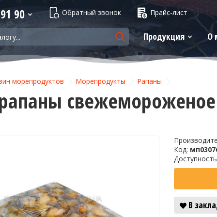
 91 90
Обратный звонок
Прайс-лист
Продукция
О 
зин морепродуктов
Морепродукты
Рапаны
рапаны свежемороженое
Производит
Код:
мп0307
Доступность
В закл