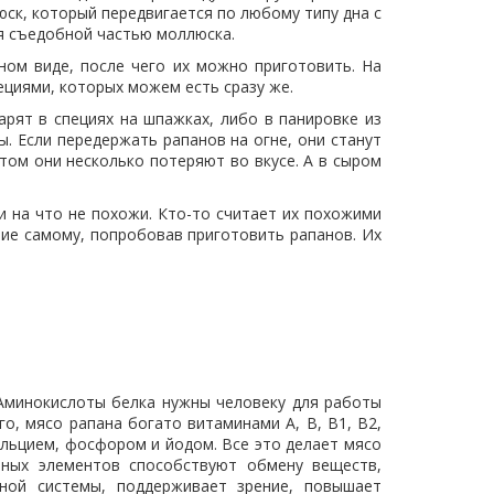
юск, который передвигается по любому типу дна с
ся съедобной частью моллюска.
ом виде, после чего их можно приготовить. На
циями, которых можем есть сразу же.
арят в специях на шпажках, либо в панировке из
ы. Если передержать рапанов на огне, они станут
ом они несколько потеряют во вкусе. А в сыром
ни на что не похожи. Кто-то считает их похожими
ние самому, попробовав приготовить рапанов. Их
 Аминокислоты белка нужны человеку для работы
о, мясо рапана богато витаминами А, В, В1, В2,
альцием, фосфором и йодом. Все это делает мясо
зных элементов способствуют обмену веществ,
ной системы, поддерживает зрение, повышает