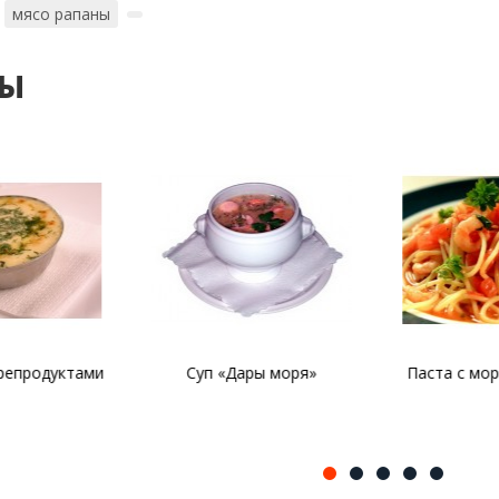
мясо рапаны
ты
ары моря»
Паста с морепродуктами
Паста 