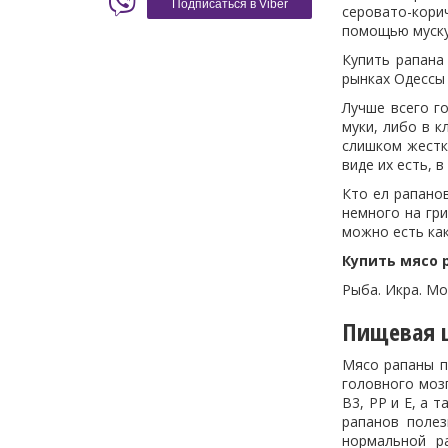
Подписаться в Viber
серовато-корич
помощью муску
Купить рапана
рынках Одессы
Лучше всего г
муки, либо в к
слишком жестк
виде их есть, 
Кто ел рапанов
немного на гри
можно есть как
Купить мясо 
Рыба. Икра. М
Пищевая ц
Мясо рапаны п
головного мозг
В3, РР и Е, а 
рапанов поле
нормальной р