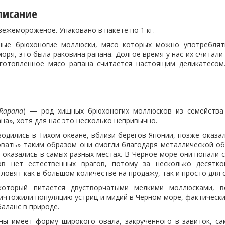
писание
ежемороженое. Упаковано в пакете по 1 кг.
ные брюхоногие моллюски, мясо которых можно употреблять
оря, это была раковина рапана. Долгое время у нас их считал
иготовленное мясо рапана считается настоящим деликатесо
Rapana
) — род хищных брюхоногих моллюсков из семейства 
на», хотя для нас это несколько непривычно.
одились в Тихом океане, вблизи берегов Японии, позже оказал
овать» таким образом они смогли благодаря металлической об
оказались в самых разных местах. В Черное море они попали с 
ов нет естественных врагов, потому за несколько десятк
 ловят как в большом количестве на продажу, так и просто для 
который питается двустворчатыми мелкими моллюсками, в
ничтожили популяцию устриц и мидий в Черном море, фактическ
аланс в природе.
ны имеет форму широкого овала, закрученного в завиток, са