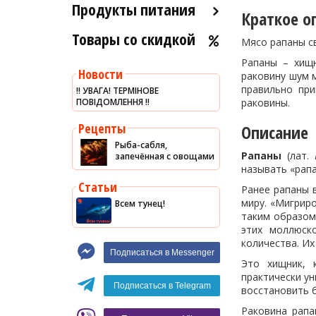
Продукты питания
Краткое о
Товары со скидкой
Оливковое масло
Мясо рапаны св
Хумус
Рапаны – хищ
Новости
раковину шум м
Уксус
правильно пр
‼️ УВАГА! ТЕРМІНОВЕ
ПОВІДОМЛЕННЯ ‼️
Сыры
раковины.
Соусы
Рецепты
Описание
Рыба-сабля,
Сладости
Рапаны
(лат.
запечённая с овощами
называть «рапа
Рис
Статьи
Ранее рапаны в
Оливки
миру. «Мигрир
Всем тунец!
Мясные изделия
таким образом 
этих моллюск
Макароны
количества. Их
Подписаться в Messenger
Вино
Это хищник, 
практически у
Кофе
Белое вино
Подписаться в Telegram
восстановить б
Красное вино
Blaser
Раковина рапа