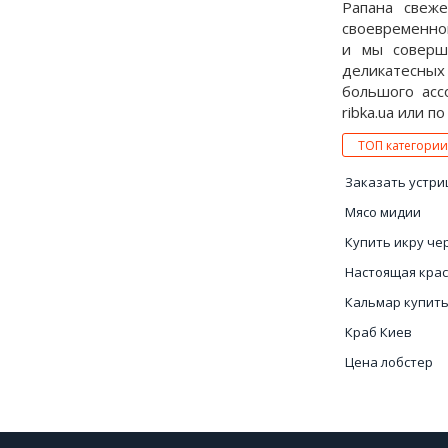
Рапана свеж
своевременно
и мы соверши
деликатесных
большого асс
ribka.ua или п
ТОП категории
Заказать устр
Мясо мидии
Купить икру че
Настоящая крас
Кальмар купить
Краб Киев
Цена лобстер
Купить икру он