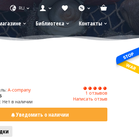
RU
магазине
Библиотека
Контакты
ель:
A-company
1 отзывов
6
Написать отзыв
: Нет в наличии
Уведомить о наличии
адки