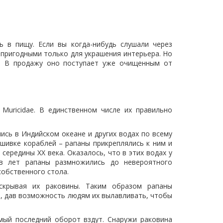
 в пищу. Если вы когда-нибудь слушали через
и пригодными только для украшения интерьера. Но
м. В продажу оно поступает уже очищенным от
Muricidae. В единственном числе их правильно
ись в Индийском океане и других водах по всему
шивке кораблей – рапаны прикреплялись к ним и
середины ХХ века. Оказалось, что в этих водах у
ов лет рапаны размножились до невероятного
собственного стола.
скрывая их раковины. Таким образом рапаны
и, дав возможность людям их вылавливать, чтобы
мый последний оборот вздут. Снаружи раковина