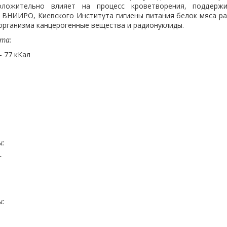
оложительно влияет на процесс кроветворения, поддерж
 ВНИИРО, Киевского Института гигиены питания белок мяса р
организма канцерогенные вещества и радионуклиды.
кта:
 77 кКал
ы:
г
ы: