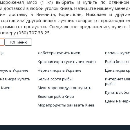
емороженая мясо (1 кг) выбрать и купить по отличной
й доставкой в любой уголок Киева. Напишите нашему менед
м доставку в Винница, Борисполь, Николаев и другие
 сортов или другой аналог лучших товаров от производите
ортимента продуктов. Специальное предложение, купить 
о номеру (050) 707 33 25.
ТОП меню
ицы
Лобстеры купить Киев
Рапаны купи
Красная икра купить николаев
Рыба белых 
рную в Украине
Черная икра в Украине
Цена икры к
ная икра купить
Белые сорта рыбы
Интернет ма
рыбы
 Киев
Микс морепродуктов купить
Купить лобс
Вяленая рыба Киев
Цены на чёр
Морепродукты заказать Киев
Цена лобсте
лайн
Вяленая и сушеная рыба
Черная икра 