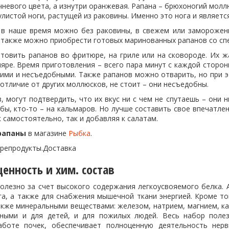
невого цвета, а изнутри оранжевая. Рапана – брюхоногий молл
листой ноги, растущей из раковины. Именно это нога и являет
 в наше время можно без раковины, в свежем или замороженн
 также можно приобрести готовых маринованных рапанов со спе
отовить рапанов во фритюре, на гриле или на сковороде. Их ж
ляре. Время приготовления – всего пара минут с каждой сторон
ими и несъедобными. Также рапанов можно отварить, но при эт
в отличие от других моллюсков, не стоит – они несъедобны.
, могут подтвердить, что их вкус ни с чем не спутаешь – они 
бы, кто-то – на кальмаров. Но лучше составить свое впечатле
 самостоятельно, так и добавляя к салатам.
рапаны
в магазине
Рыбка
.
орепродукты.Доставка
енность и хим. состав
олезно за счет высокого содержания легкоусвояемого белка.
а, а также для снабжения мышечной ткани энергией. Кроме тог
также минеральными веществами: железом, натрием, магнием, к
зными и для детей, и для пожилых людей. Весь набор поле
аботе почек, обеспечивает полноценную деятельность нерв