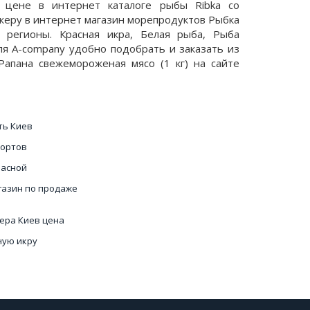
 цене в интернет каталоге рыбы Ribka со
жеру в интернет магазин морепродуктов Рыбка
 регионы. Красная икра, Белая рыба, Рыба
ля A-company удобно подобрать и заказать из
Рапана свежемороженая мясо (1 кг) на сайте
ть Киев
сортов
расной
газин по продаже
тера Киев цена
ную икру
ра Киев
купить в Украине