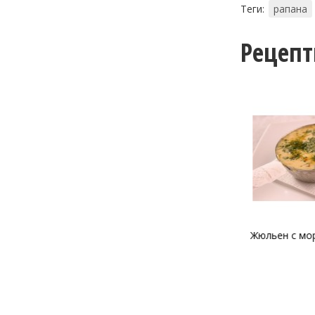
Теги:
рапана
Рецеп
Жюльен с морепродуктами
Суп «Д