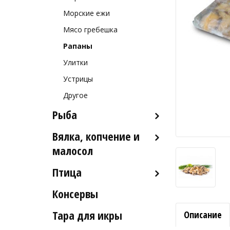
Морские ежи
Мясо гребешка
Рапаны
Улитки
Устрицы
Другое
Рыба
Вялка, копчение и
Рыба деликатесных сортов
малосол
Рыба столовых сортов
Птица
Икра вяленая
Рыба вяленая и сушеная
Консервы
Индейка
Рыба слабосоленая
Тара для икры
Описание
Рыба холодного и
горячего копчения