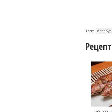
Теги:
барабул
Рецеп
Жареная 