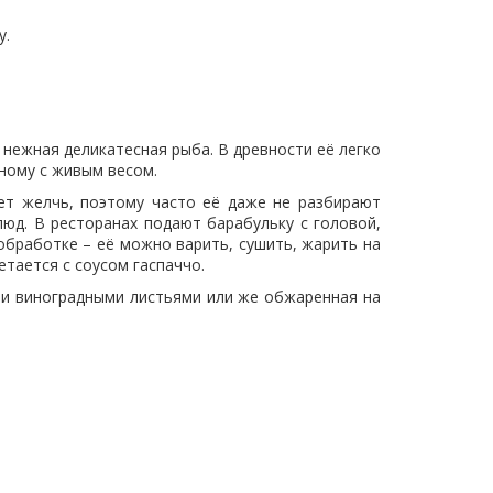
у.
нежная деликатесная рыба. В древности её легко
ному с живым весом.
ет желчь, поэтому часто её даже не разбирают
юд. В ресторанах подают барабульку с головой,
обработке – её можно варить, сушить, жарить на
етается с соусом гаспаччо.
и и виноградными листьями или же обжаренная на