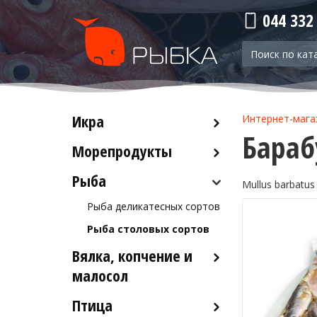
044 332
Икра
Интернет-мага
Бараб
Морепродукты
Красная икра
Черная икра
Рыба
Кальмары
Mullus barbatus
Прочая икра
Осьминоги
Рыба деликатесных сортов
Крабы
Рыба столовых сортов
Креветки
Вялка, копчение и
Лобстеры / Омары
малосол
Мидии
Птица
Икра вяленая
Морской коктейль