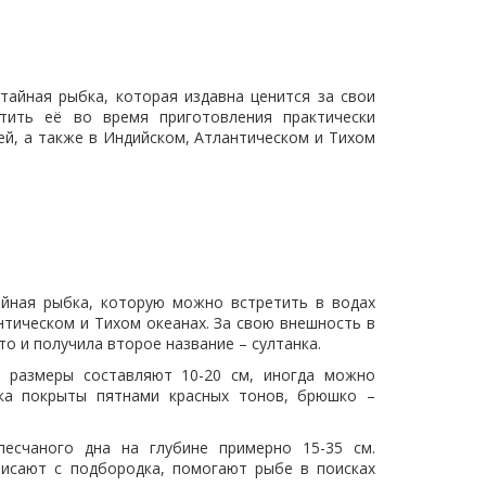
тайная рыбка, которая издавна ценится за свои
ртить её во время приготовления практически
й, а также в Индийском, Атлантическом и Тихом
тайная рыбка, которую можно встретить в водах
нтическом и Тихом океанах. За свою внешность в
то и получила второе название – султанка.
е размеры составляют 10-20 см, иногда можно
ка покрыты пятнами красных тонов, брюшко –
есчаного дна на глубине примерно 15-35 см.
висают с подбородка, помогают рыбе в поисках