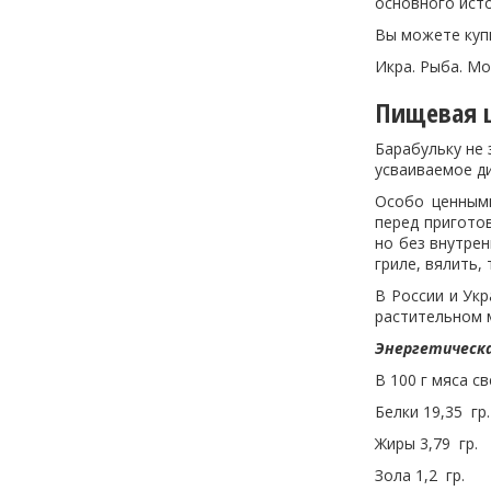
основного ист
Вы можете куп
Икра. Рыба. Мо
Пищевая ц
Барабульку не 
усваиваемое д
Особо ценными
перед пригото
но без внутре
гриле, вялить,
В России и Ук
растительном м
Энергетическ
В 100 г мяса с
Белки 19,35 гр.
Жиры 3,79 гр.
Зола 1,2 гр.