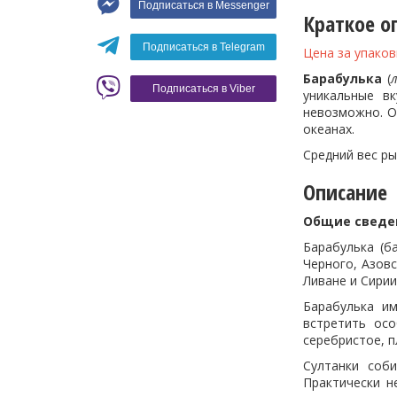
Подписаться в Messenger
Вино
Краткое о
Кофе
Белое вино
Подписаться в Telegram
Цена за упаков
Красное вино
Blaser
Барабулька
(
Подписаться в Viber
уникальные в
невозможно. О
океанах.
Средний вес ры
Описание
Общие сведе
Барабулька (б
Черного, Азов
Ливане и Сирии
Барабулька и
встретить ос
серебристое, п
Султанки соб
Практически н