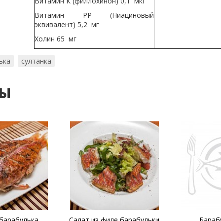
Витамин К (филлохинон) 0,1 мкг
Витамин PP (Ниациновый
эквивалент) 5,2 мг
Холин 65 мг
ька
султанка
ты
барабулька
Салат из филе барабульки
Бараб