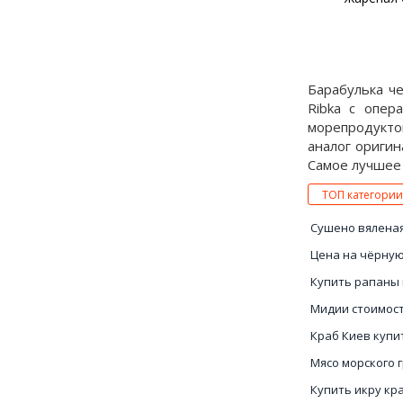
Барабулька ч
Ribka с опер
морепродуктов
аналог оригин
Самое лучшее 
ТОП категории
Сушено вялена
Цена на чёрную
Купить рапаны 
Мидии стоимос
Краб Киев купи
Мясо морского 
Купить икру кр