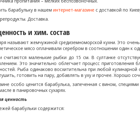
очника пропитания – мелких беспозвоночных.
ить барабульку в нашем
интернет-магазине
с доставкой по Киев
репродукты. Доставка.
енность и хим. состав
зря называют жемчужиной средиземноморской кухни. Это очень 
иетическое мясо оплачивали серебром в соотношении один к од
 считаются маленькие рыбки до 15 см. В султанке отсутству
влением. Это значительно облегчает процесс приготовления бл
нностей. Рыба одинаково восхитительна при любой кулинарной 
 тушить, готовить на пару, добавлять в уху и прочее. Хорошо соч
раине особо ценится барабулька, запеченная с вином, специям
асле в панировочных сухарях.
ая ценность
вежей барабульки содержится: