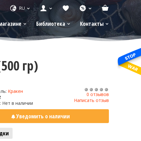
RU
магазине
Библиотека
Контакты
500 гр)
ель:
Кракен
0 отзывов
2
Написать отзыв
: Нет в наличии
Уведомить о наличии
адки