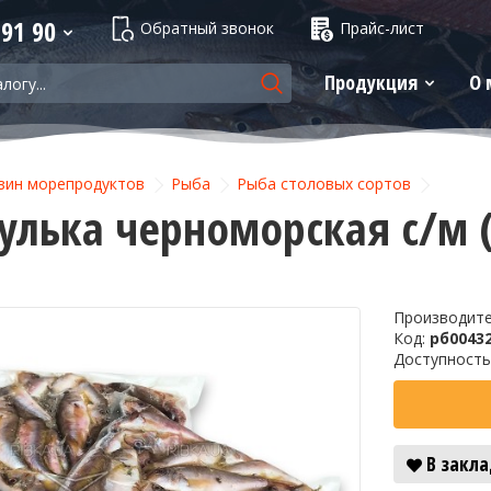
 91 90
Обратный звонок
Прайс-лист
Продукция
О 
зин морепродуктов
Рыба
Рыба столовых сортов
улька черноморская с/м (
Производит
-34%
Код:
рб0043
Доступность
В закл