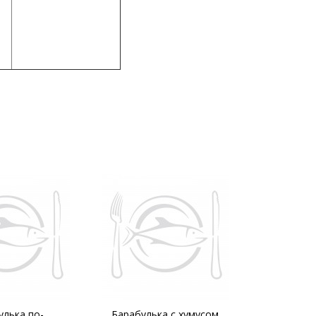
улька по-
Барабулька с хумусом