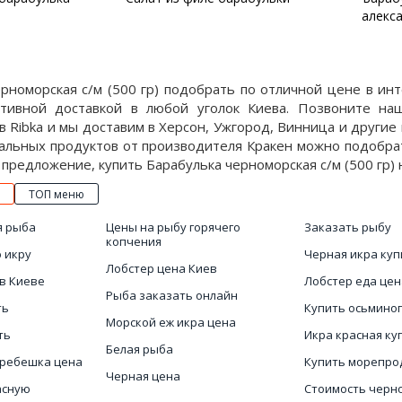
алекс
ерноморская с/м (500 гр) подобрать по отличной цене в и
ативной доставкой в любой уголок Киева. Позвоните на
 Ribka и мы доставим в Херсон, Ужгород, Винница и другие 
альных продуктов от производителя Кракен можно подобрат
предложение, купить Барабулька черноморская с/м (500 гр) н
ТОП меню
я рыба
Цены на рыбу горячего
Заказать рыбу
копчения
 икру
Черная икра куп
Лобстер цена Киев
в Киеве
Лобстер еда цен
Рыба заказать онлайн
ть
Купить осьминог
Морской еж икра цена
ть
Икра красная ку
Белая рыба
гребешка цена
Купить морепро
Черная цена
асную
Стоимость черн