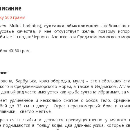
писание
ку 500 грамм
лат.
Mullus barbatus),
султанка о
быкновенная
- небольшая с
кусовые качества. У неё отсутствует желчь, поэтому испо
битает в водах Черного, Азовского и Средиземноморского море
бок 40-60 грам,
ния
арвена, барбунька, краснобородка, мулл) – это небольшая с
ского и Средиземноморского морей, а также в Индийском, Атла
 данный вид часто именуется как «рыба султана Ибрагима», за ч
меет удлиненное и несколько сжатое с боков тело. Средни
обей до 33 см в длину. Окрас неравномерный: бока и спин
лавники – светло-желтые.
ираются в стайки и держатся преимущественно у мягкого п
е поднимаются в толщу воды. Два длинных усика, которые с