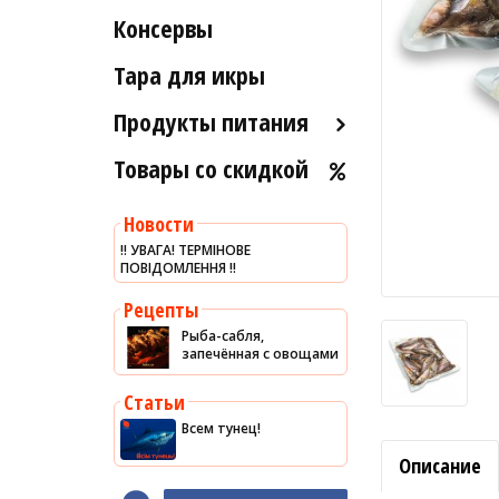
Рыба вяленая и сушеная
Консервы
Индейка
Морские ежи
Рыба слабосоленая
Мясо гребешка
Тара для икры
Рыба холодного и
Рапаны
горячего копчения
Продукты питания
Улитки
Товары со скидкой
Оливковое масло
Устрицы
Хумус
Другое
Новости
Уксус
‼️ УВАГА! ТЕРМІНОВЕ
ПОВІДОМЛЕННЯ ‼️
Сыры
Соусы
Рецепты
Рыба-сабля,
Сладости
запечённая с овощами
Рис
Статьи
Оливки
Всем тунец!
Мясные изделия
Описание
Макароны