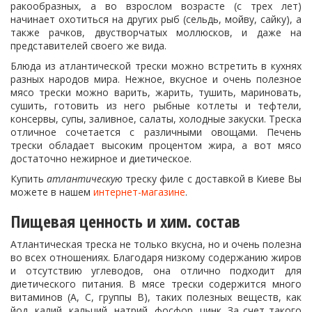
ракообразных, а во взрослом возрасте (с трех лет)
начинает охотиться на других рыб (сельдь, мойву, сайку), а
также рачков, двустворчатых моллюсков, и даже на
представителей своего же вида.
Блюда из атлантической трески можно встретить в кухнях
разных народов мира. Нежное, вкусное и очень полезное
мясо трески можно варить, жарить, тушить, мариновать,
сушить, готовить из него рыбные котлеты и тефтели,
консервы, супы, заливное, салаты, холодные закуски. Треска
отличное сочетается с различными овощами. Печень
трески обладает высоким процентом жира, а вот мясо
достаточно нежирное и диетическое.
Купить
атлантическую
треску филе с доставкой в Киеве Вы
можете в нашем
интернет-магазине
.
Пищевая ценность и хим. состав
Атлантическая треска не только вкусна, но и очень полезна
во всех отношениях. Благодаря низкому содержанию жиров
и отсутствию углеводов, она отлично подходит для
диетического питания. В мясе трески содержится много
витаминов (А, С, группы В), таких полезных веществ, как
йод, калий, кальций, натрий, фосфор, цинк. За счет такого