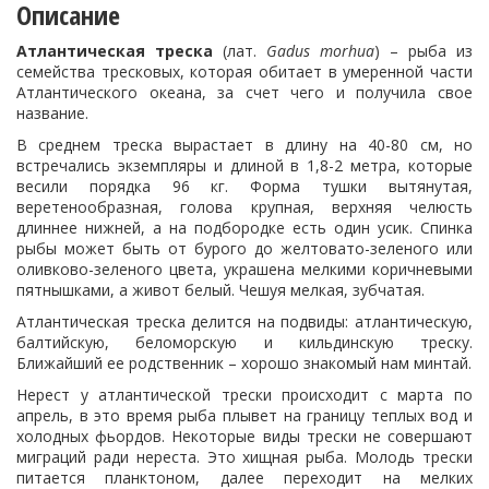
Описание
Атлантическая треска
(лат.
Gadus morhua
) – рыба из
семейства тресковых, которая обитает в умеренной части
Атлантического океана, за счет чего и получила свое
название.
В среднем треска вырастает в длину на 40-80 см, но
встречались экземпляры и длиной в 1,8-2 метра, которые
весили порядка 96 кг. Форма тушки вытянутая,
веретенообразная, голова крупная, верхняя челюсть
длиннее нижней, а на подбородке есть один усик. Спинка
рыбы может быть от бурого до желтовато-зеленого или
оливково-зеленого цвета, украшена мелкими коричневыми
пятнышками, а живот белый. Чешуя мелкая, зубчатая.
Атлантическая треска делится на подвиды: атлантическую,
балтийскую, беломорскую и кильдинскую треску.
Ближайший ее родственник – хорошо знакомый нам минтай.
Нерест у атлантической трески происходит с марта по
апрель, в это время рыба плывет на границу теплых вод и
холодных фьордов. Некоторые виды трески не совершают
миграций ради нереста. Это хищная рыба. Молодь трески
питается планктоном, далее переходит на мелких