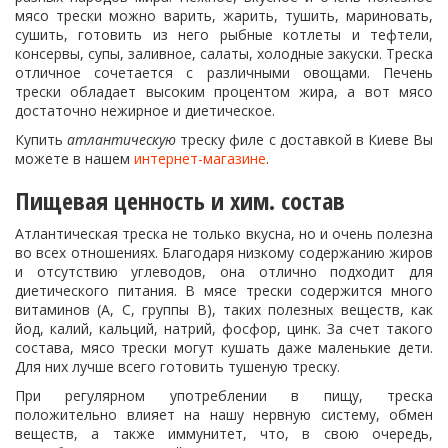
мясо трески можно варить, жарить, тушить, мариновать,
сушить, готовить из него рыбные котлеты и тефтели,
консервы, супы, заливное, салаты, холодные закуски. Треска
отличное сочетается с различными овощами. Печень
трески обладает высоким процентом жира, а вот мясо
достаточно нежирное и диетическое.
Купить
атлантическую
треску филе с доставкой в Киеве Вы
можете в нашем
интернет-магазине
.
Пищевая ценность и хим. состав
Атлантическая треска не только вкусна, но и очень полезна
во всех отношениях. Благодаря низкому содержанию жиров
и отсутствию углеводов, она отлично подходит для
диетического питания. В мясе трески содержится много
витаминов (А, С, группы В), таких полезных веществ, как
йод, калий, кальций, натрий, фосфор, цинк. За счет такого
состава, мясо трески могут кушать даже маленькие дети.
Для них лучше всего готовить тушеную треску.
При регулярном употреблении в пищу, треска
положительно влияет на нашу нервную систему, обмен
веществ, а также иммунитет, что, в свою очередь,