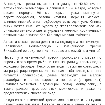
В среднем треска вырастает в длину на 40-80 см, но
встречались экземпляры и длиной в 1,8-2 метра, которые
весили порядка 96 кг. Форма тушки вытянутая,
веретенообразная, голова крупная, верхняя челюсть
длиннее нижней, а на подбородке есть один усик. Спинка
рыбы может быть от бурого до желтовато-зеленого или
оливково-зеленого цвета, украшена мелкими коричневыми
пятнышками, а живот белый. Чешуя мелкая, зубчатая.
Атлантическая треска делится на подвиды: атлантическую,
балтийскую, беломорскую и кильдинскую треску.
Ближайший ее родственник – хорошо знакомый нам минтай.
Нерест у атлантической трески происходит с марта по
апрель, в это время рыба плывет на границу теплых вод и
холодных фьордов. Некоторые виды трески не совершают
миграций ради нереста. Это хищная рыба. Молодь трески
питается планктоном, далее переходит на мелких
ракообразных, а во взрослом возрасте (с трех лет)
начинает охотиться на других рыб (сельдь, мойву, сайку), а
также рачков, двустворчатых моллюсков, и даже на
представителей своего же вида.
Блюда из атлантической трески можно встретить в кухнях
разных народов мира. Нежное, вкусное и очень полезное