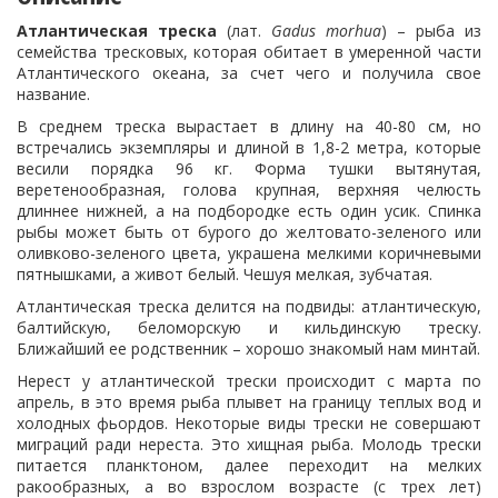
Атлантическая треска
(лат.
Gadus morhua
) – рыба из
семейства тресковых, которая обитает в умеренной части
Атлантического океана, за счет чего и получила свое
название.
В среднем треска вырастает в длину на 40-80 см, но
встречались экземпляры и длиной в 1,8-2 метра, которые
весили порядка 96 кг. Форма тушки вытянутая,
веретенообразная, голова крупная, верхняя челюсть
длиннее нижней, а на подбородке есть один усик. Спинка
рыбы может быть от бурого до желтовато-зеленого или
оливково-зеленого цвета, украшена мелкими коричневыми
пятнышками, а живот белый. Чешуя мелкая, зубчатая.
Атлантическая треска делится на подвиды: атлантическую,
балтийскую, беломорскую и кильдинскую треску.
Ближайший ее родственник – хорошо знакомый нам минтай.
Нерест у атлантической трески происходит с марта по
апрель, в это время рыба плывет на границу теплых вод и
холодных фьордов. Некоторые виды трески не совершают
миграций ради нереста. Это хищная рыба. Молодь трески
питается планктоном, далее переходит на мелких
ракообразных, а во взрослом возрасте (с трех лет)