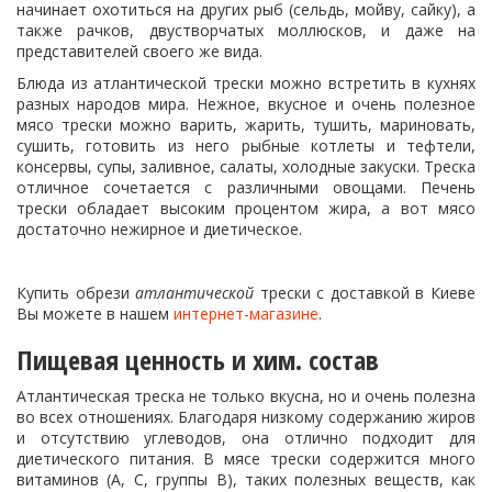
начинает охотиться на других рыб (сельдь, мойву, сайку), а
также рачков, двустворчатых моллюсков, и даже на
представителей своего же вида.
Блюда из атлантической трески можно встретить в кухнях
разных народов мира. Нежное, вкусное и очень полезное
мясо трески можно варить, жарить, тушить, мариновать,
сушить, готовить из него рыбные котлеты и тефтели,
консервы, супы, заливное, салаты, холодные закуски. Треска
отличное сочетается с различными овощами. Печень
трески обладает высоким процентом жира, а вот мясо
достаточно нежирное и диетическое.
Купить обрези
атлантической
трески с доставкой в Киеве
Вы можете в нашем
интернет-магазине
.
Пищевая ценность и хим. состав
Атлантическая треска не только вкусна, но и очень полезна
во всех отношениях. Благодаря низкому содержанию жиров
и отсутствию углеводов, она отлично подходит для
диетического питания. В мясе трески содержится много
витаминов (А, С, группы В), таких полезных веществ, как